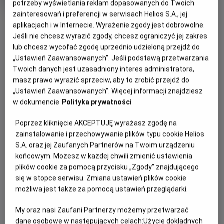
potrzeby wyświetlania reklam dopasowanych do Twoich
produkcji
zainteresowań i preferencji w serwisach Helios S.A., jej
OBSERWUJ
aplikacjach i w Internecie. Wyrażenie zgody jest dobrowolne.
Jeśli nie chcesz wyrazić zgody, chcesz ograniczyć jej zakres
lub chcesz wycofać zgodę uprzednio udzieloną przejdź do
WIĘCEJ SZCZEGÓŁÓW
PREMIERA
„Ustawień Zaawansowanych”. Jeśli podstawą przetwarzania
Twoich danych jest uzasadniony interes administratora,
7 sierpnia 2026
masz prawo wyrazić sprzeciw, aby to zrobić przejdź do
REŻYSERIA
GODZINY SEANSÓW
„Ustawień Zaawansowanych”. Więcej informacji znajdziesz
Eli Roth
DZISIAJ, 9 SIERPNIA 2026
w dokumencie
Polityka prywatności
DZISIAJ,
Poprzez kliknięcie AKCEPTUJĘ wyrażasz zgodę na
9
13:45
18:15
zainstalowanie i przechowywanie plików typu cookie Helios
SIERPNIA
2D, napisy
2D, napisy
2026
S.A. oraz jej Zaufanych Partnerów na Twoim urządzeniu
końcowym. Możesz w każdej chwili zmienić ustawienia
20:30
plików cookie za pomocą przycisku „Zgody” znajdującego
2D, napisy
się w stopce serwisu. Zmiana ustawień plików cookie
możliwa jest także za pomocą ustawień przeglądarki.
My oraz nasi Zaufani Partnerzy możemy przetwarzać
POKAŻ KOLEJNE DNI
dane osobowe w następujących celach:
Użycie dokładnych