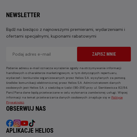
NEWSLETTER
Bądź na bieżąco z najnowszymi premierami, wydarzeniami i
ofertami specjalnymi, kuponami rabatowymi
ZAPISZ MNIE
Podanie adresu e-mail oznacza wyrażenie zgody na otrzymywanie informacji
handlowych o charakterze marketingowym, w tym dotyczących repertuaru,
wydarzeń i konkursów organizowanych przez Helios S.A. wysyłanych za pomocą
środków komunikacji elektronicznej przez Helios S.A. Administratorem danych
osobowych jest Helios S.A. z siedzibą w Łodzi (90-318) przy ul. Sienkiewicza 82/84.
Pani/Pana dane będą przetwarzane w celu wykonania zamówionej usługi. Więcej
informacji na temat przetwarzania danych osobowych znajduje się w
Polityce
Prywatności
.
OBSERWUJ NAS
APLIKACJE HELIOS