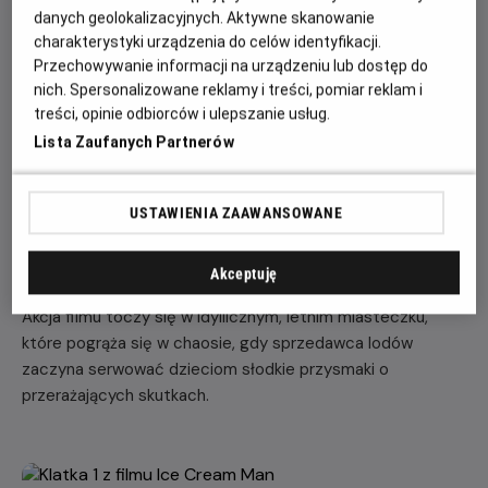
danych geolokalizacyjnych. Aktywne skanowanie
charakterystyki urządzenia do celów identyfikacji.
OPIS FILMU
Przechowywanie informacji na urządzeniu lub dostęp do
nich. Spersonalizowane reklamy i treści, pomiar reklam i
treści, opinie odbiorców i ulepszanie usług.
„Ice Cream Man” to najnowszy horror Eliego Rotha, twórcy
takich filmów jak „Hostel”, „Cabin Fever” i „Thanksgiving”.
Lista Zaufanych Partnerów
Pomysł dojrzewał w jego głowie ponad 20 lat, zanim w
końcu został zrealizowany w ramach nowej wytwórni
USTAWIENIA ZAAWANSOWANE
horrorów reżysera, The Horror Section. Prawa do
międzynarodowej dystrybucji filmu nabyło studio Sixth
Dimension należące do Studiocanal.
Akceptuję
Akcja filmu toczy się w idyllicznym, letnim miasteczku,
które pogrąża się w chaosie, gdy sprzedawca lodów
zaczyna serwować dzieciom słodkie przysmaki o
przerażających skutkach.