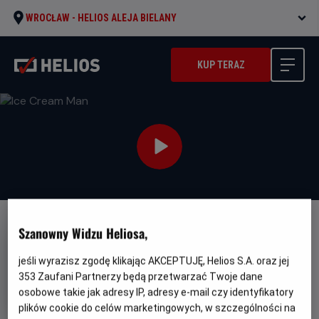
WROCŁAW -
HELIOS ALEJA BIELANY
KUP TERAZ
NAPISY
PREMIERA
Szanowny Widzu Heliosa,
Ice Cream Man
jeśli wyrazisz zgodę klikając AKCEPTUJĘ, Helios S.A. oraz jej
Oryginalny
Gatunek
Minimalny
Ice Cream Man
Horror
Od 15 lat
353
Zaufani Partnerzy będą przetwarzać Twoje dane
tytuł
Czas
Kraj
wiek
87 min
USA (2026)
osobowe takie jak adresy IP, adresy e-mail czy identyfikatory
trwania
i
plików cookie do celów marketingowych, w szczególności na
rok