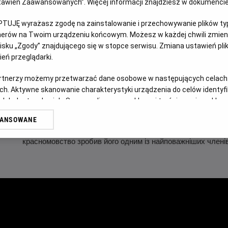
Ustawień Zaawansowanych”. Więcej informacji znajdziesz w dokumenci
WERSJA JĘZYKOWA UA
PTUJĘ wyrażasz zgodę na zainstalowanie i przechowywanie plików typu
tnerów na Twoim urządzeniu końcowym. Możesz w każdej chwili zmieni
OPIS FILMU
sku „Zgody” znajdującego się w stopce serwisu. Zmiana ustawień pli
eń przeglądarki.
Епос «Остання дуель» – історична драма, що спонукає до р
artnerzy możemy przetwarzać dane osobowe w następujących celach
відбуваються на тлі Столітньої війни, та розкриває безмеж
ch. Aktywne skanowanie charakterystyki urządzenia do celów identyf
та відважність однієї жінки, яка готова стати проти всіх, 
 lub dostęp do nich. Spersonalizowane reklamy i treści, pomiar reklam i
реальних подіях, проливає світло на давні припущення пр
sług.
Жаном де Карружем та Жаком Ле Ґрі, колишніми друзями, 
WANSOWANE
erów
знаний своєю відвагою та майстерністю на полі бою. Ле Ґр
красномовство зробив його одним із найповажніших членів