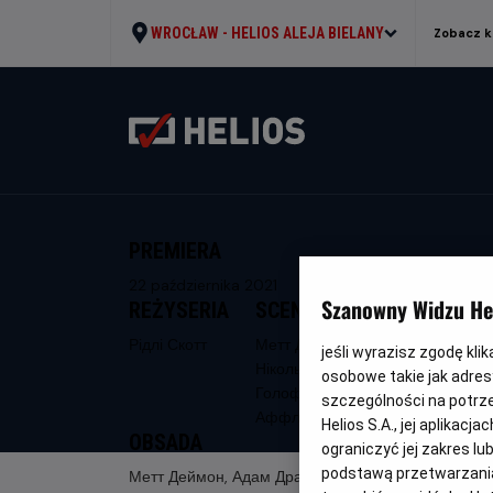
WROCŁAW -
HELIOS ALEJA BIELANY
Zobacz k
PREMIERA
22 października 2021
Szanowny Widzu Hel
REŻYSERIA
SCENARIUSZ
Рідлі Скотт
Метт Деймон,
jeśli wyrazisz zgodę kli
Ніколь
osobowe takie jak adresy
Голофценер, Бен
szczególności na potrz
Аффлек
Helios S.A., jej aplikac
OBSADA
ograniczyć jej zakres l
podstawą przetwarzania
Метт Деймон, Адам Драйвер, Бен