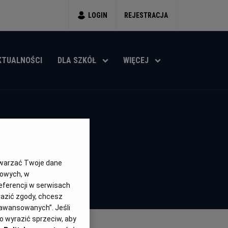
LOGIN
REJESTRACJA
KTUALNOŚCI
DLA SZKÓŁ
WIĘCEJ
' - UA
twarzać Twoje dane
gowych, w
eferencji w serwisach
yrazić zgody, chcesz
aawansowanych”. Jeśli
 wyrazić sprzeciw, aby