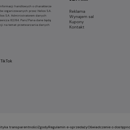
nformacji handlowych o charakterze
Reklama
ów organizowanych przez Helios S.A.
lios S.A. Administratorem danych
Wynajem sal
nkiewicza 82/84. Pani/Pana dane będą
Kupony
cji na temat przetwarzania danych
Kontakt
TikTok
lityka transparentności
Zgody
Regulamin e-sprzedaży
Oświadczenie o dostępno