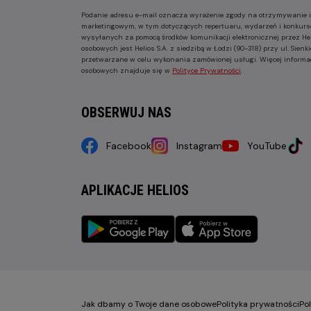
Podanie adresu e-mail oznacza wyrażenie zgody na otrzymywanie i
marketingowym, w tym dotyczących repertuaru, wydarzeń i konkurs
wysyłanych za pomocą środków komunikacji elektronicznej przez He
osobowych jest Helios S.A. z siedzibą w Łodzi (90-318) przy ul. Sie
przetwarzane w celu wykonania zamówionej usługi. Więcej informa
osobowych znajduje się w
Polityce Prywatności
.
OBSERWUJ NAS
Facebook
Instagram
YouTube
APLIKACJE HELIOS
Jak dbamy o Twoje dane osobowe
Polityka prywatności
Po