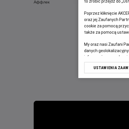
to zrobić przejdź do „
Аффлек
Poprzez kliknięcie AKCE
oraz jej Zaufanych Par
cookie za pomocą przyci
także za pomocą ustawi
My oraz nasi Zaufani P
danych geolokalizacyjny
informacji na urządzeniu
odbiorców i ulepszanie u
USTAWIENIA ZAA
Lista Zaufanych Partn