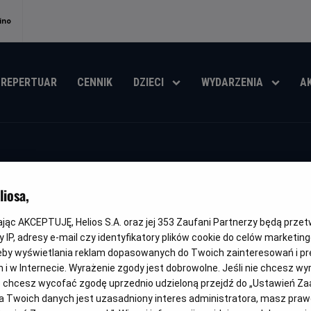
ino
REPERTUAR
CENNIK
DZIECI
WYDARZENIA
A
Ostannya Duel
iosa,
kając AKCEPTUJĘ, Helios S.A. oraz jej
353
Zaufani Partnerzy będą prze
Oryginalny
Gatunek
Minimalny
Czas
Kraj
The Last Duel
Dramat
Od 15 lat
152 min
USA
tytuł
wiek
trwania
i
 IP, adresy e-mail czy identyfikatory plików cookie do celów marketin
rok
eby wyświetlania reklam dopasowanych do Twoich zainteresowań i pr
OBSERWUJ
produkcji
jach i w Internecie. Wyrażenie zgody jest dobrowolne. Jeśli nie chcesz w
ub chcesz wycofać zgodę uprzednio udzieloną przejdź do „Ustawień Z
 Twoich danych jest uzasadniony interes administratora, masz prawo