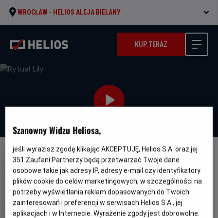
WROCŁAW -
HELIOS ALEJA BIELANY
KUP TERAZ
Szanowny Widzu Heliosa,
jeśli wyrazisz zgodę klikając AKCEPTUJĘ, Helios S.A. oraz jej
NAPISY
351
Zaufani Partnerzy będą przetwarzać Twoje dane
osobowe takie jak adresy IP, adresy e-mail czy identyfikatory
Rytuał Lily
plików cookie do celów marketingowych, w szczególności na
Oryginalny
Gatunek
Minimalny
El ritual de Lily
Horror
Od 15 lat
potrzeby wyświetlania reklam dopasowanych do Twoich
tytuł
Czas
Kraj
wiek
105 min
Hiszpania
zainteresowań i preferencji w serwisach Helios S.A., jej
trwania
i
aplikacjach i w Internecie. Wyrażenie zgody jest dobrowolne.
rok