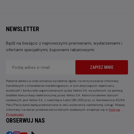
NEWSLETTER
Bądź na bieżąco z najnowszymi premierami, wydarzeniami i
ofertami specjalnymi, kuponami rabatowymi
ZAPISZ MNIE
Podanie adresu e-mail oznacza wyrażenie zgody na otrzymywanie informacji
handlowych o charakterze marketingowym, w tym dotyczących repertuaru,
wydarzeń i konkursów organizowanych przez Helios S.A. wysyłanych za pomocą
środków komunikacji elektronicznej przez Helios S.A. Administratorem danych
osobowych jest Helios S.A. z siedzibą w Łodzi (90-318) przy ul. Sienkiewicza 82/84.
Pani/Pana dane będą przetwarzane w celu wykonania zamówionej usługi. Więcej
informacji na temat przetwarzania danych osobowych znajduje się w
Polityce
Prywatności
.
OBSERWUJ NAS