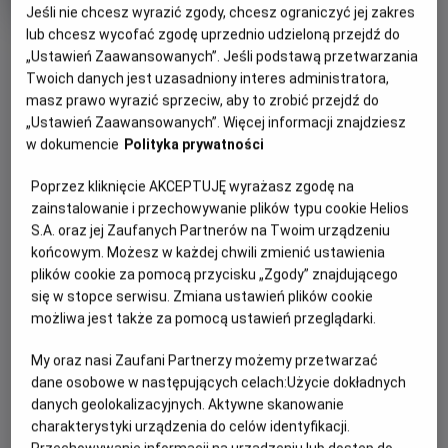
produkcji
Jeśli nie chcesz wyrazić zgody, chcesz ograniczyć jej zakres
lub chcesz wycofać zgodę uprzednio udzieloną przejdź do
OBSERWUJ
„Ustawień Zaawansowanych”. Jeśli podstawą przetwarzania
Twoich danych jest uzasadniony interes administratora,
masz prawo wyrazić sprzeciw, aby to zrobić przejdź do
WIĘCEJ SZCZEGÓŁÓW
PREMIERA
„Ustawień Zaawansowanych”. Więcej informacji znajdziesz
26 czerwca 2026
w dokumencie
Polityka prywatności
REŻYSERIA
OPIS FILMU
Poprzez kliknięcie AKCEPTUJĘ wyrażasz zgodę na
Manu Herrera
zainstalowanie i przechowywanie plików typu cookie Helios
OBSADA
Cztery przyjaciółki udają się do odosobnionego domu
S.A. oraz jej Zaufanych Partnerów na Twoim urządzeniu
położonego głęboko w lesie, aby odprawić rytuał inicjacji
Maggie García, Patricia Peñalver, Elena Gallardo, Eve Ryan,
końcowym. Możesz w każdej chwili zmienić ustawienia
Mike Fajardo
nowej czarownicy i dopełnić krąg czterech żywiołów. Lily,
plików cookie za pomocą przycisku „Zgody” znajdującego
blada i introwertyczna dwudziestolatka, która właśnie
się w stopce serwisu. Zmiana ustawień plików cookie
dołączyła do grupy, została wybrana na reprezentantkę
możliwa jest także za pomocą ustawień przeglądarki.
żywiołu powietrza. Nie zdaje sobie sprawy, że prawdziwy
My oraz nasi Zaufani Partnerzy możemy przetwarzać
cel rytuału jest zupełnie inny – Lily ma zostać złożona w
dane osobowe w następujących celach:
Użycie dokładnych
ofierze, a jej koleżanki pragną za jej pomocą przywołać
danych geolokalizacyjnych. Aktywne skanowanie
uśpionego demona.
charakterystyki urządzenia do celów identyfikacji.