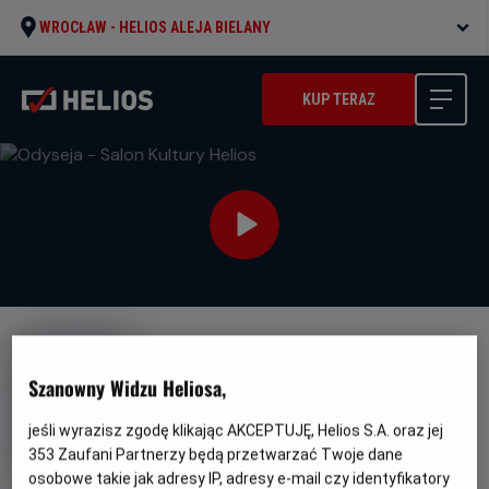
WROCŁAW -
HELIOS ALEJA BIELANY
KUP TERAZ
Szanowny Widzu Heliosa,
jeśli wyrazisz zgodę klikając AKCEPTUJĘ, Helios S.A. oraz jej
Odyseja - Salon Kultury Helios
353
Zaufani Partnerzy będą przetwarzać Twoje dane
Oryginalny
Gatunek
Minim
The Odyssey
Przygodowy / Akcja
osobowe takie jak adresy IP, adresy e-mail czy identyfikatory