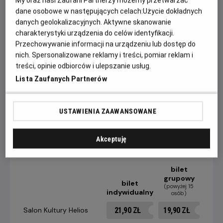
dane osobowe w następujących celach:
Użycie dokładnych
Powstała już niejedna ekranizacja klasycznego dzieła
danych geolokalizacyjnych. Aktywne skanowanie
Homera, ale tym razem film nakręcony zostanie w
charakterystyki urządzenia do celów identyfikacji.
technologii IMAX i będzie pierwszym tak nowoczesnym
Przechowywanie informacji na urządzeniu lub dostęp do
podejściem do "Odysei".
nich. Spersonalizowane reklamy i treści, pomiar reklam i
treści, opinie odbiorców i ulepszanie usług.
W filmie "Odysei" zobaczymy między innymi: Matta
Lista Zaufanych Partnerów
Damona, Toma Hollanda, Anne Hathaway, Zendayę, Roberta
Pattinsona, Lupite Nyong'o oraz Charlize Theron.
USTAWIENIA ZAAWANSOWANE
CENNIK
Akceptuję
bilet
grupowy
bilet
(powyżej 15
indywidualny
osób)
21,90 ZŁ
19,90 ZŁ
Salon Kultury Helios