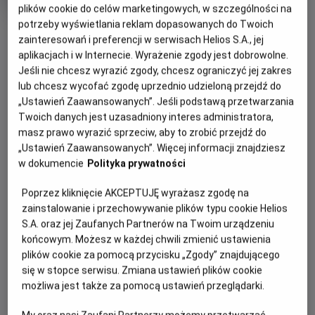
tytuł
wiek
Od 15 lat
plików cookie do celów marketingowych, w szczególności na
Czas
202 min
potrzeby wyświetlania reklam dopasowanych do Twoich
trwania
8.5
OBSERWUJ
OCENA HELIOS
zainteresowań i preferencji w serwisach Helios S.A., jej
aplikacjach i w Internecie. Wyrażenie zgody jest dobrowolne.
Jeśli nie chcesz wyrazić zgody, chcesz ograniczyć jej zakres
WIĘCEJ SZCZEGÓŁÓW
REŻYSERIA
SCENARIUSZ
lub chcesz wycofać zgodę uprzednio udzieloną przejdź do
OPIS WYDARZENIA
Christopher Nolan
Christopher Nolan
„Ustawień Zaawansowanych”. Jeśli podstawą przetwarzania
OBSADA
Twoich danych jest uzasadniony interes administratora,
Christopher Nolan, który nakręcił takie filmy jak
masz prawo wyrazić sprzeciw, aby to zrobić przejdź do
Anne Hathaway, Charlize Theron, Zendaya, Matt Damon, Tom
„Ustawień Zaawansowanych”. Więcej informacji znajdziesz
"Interstellar" oraz "Oppenheimer" jest znany z tego, że nie
Holland, Robert Pattinson, Lupita Nyong'o
w dokumencie
Polityka prywatności
boi się żadnego gatunku filmowego. Po świetnie przyjętym
i nagrodzonym 7 Oscarami® "Oppenheimerze"
Poprzez kliknięcie AKCEPTUJĘ wyrażasz zgodę na
opowiadającym historię powstania pierwszej bomby
zainstalowanie i przechowywanie plików typu cookie Helios
atomowej, teraz reżyser pracuje nad adaptacją "Odysei".
S.A. oraz jej Zaufanych Partnerów na Twoim urządzeniu
końcowym. Możesz w każdej chwili zmienić ustawienia
To opowieść autorstwa Homera uznawana za jedno z
plików cookie za pomocą przycisku „Zgody” znajdującego
najważniejszych dzieł literatury zachodniej. Opowiada o
się w stopce serwisu. Zmiana ustawień plików cookie
podróży Odyseusza, króla Itaki, który musi stawić czoła
możliwa jest także za pomocą ustawień przeglądarki.
licznym wyzwaniom próbując wrócić do domu po wojnie
trojańskiej.
My oraz nasi Zaufani Partnerzy możemy przetwarzać