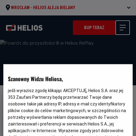
WROCŁAW -
HELIOS ALEJA BIELANY
KUP TERAZ
Szanowny Widzu Heliosa,
jeśli wyrazisz zgodę klikając AKCEPTUJĘ, Helios S.A. oraz jej
353
Zaufani Partnerzy będą przetwarzać Twoje dane
osobowe takie jak adresy IP, adresy e-mail czy identyfikatory
plików cookie do celów marketingowych, w szczególności na
potrzeby wyświetlania reklam dopasowanych do Twoich
Powrót do przyszłości III w
zainteresowań i preferencji w serwisach Helios S.A., jej
Helios RePlay
aplikacjach i w Internecie. Wyrażenie zgody jest dobrowolne.