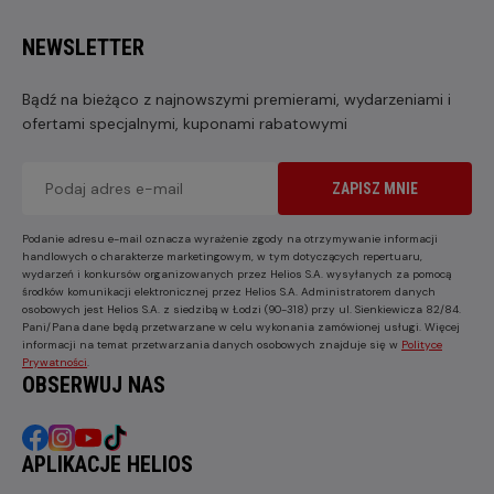
NEWSLETTER
Bądź na bieżąco z najnowszymi premierami, wydarzeniami i
ofertami specjalnymi, kuponami rabatowymi
ZAPISZ MNIE
Podanie adresu e-mail oznacza wyrażenie zgody na otrzymywanie informacji
handlowych o charakterze marketingowym, w tym dotyczących repertuaru,
wydarzeń i konkursów organizowanych przez Helios S.A. wysyłanych za pomocą
środków komunikacji elektronicznej przez Helios S.A. Administratorem danych
osobowych jest Helios S.A. z siedzibą w Łodzi (90-318) przy ul. Sienkiewicza 82/84.
Pani/Pana dane będą przetwarzane w celu wykonania zamówionej usługi. Więcej
informacji na temat przetwarzania danych osobowych znajduje się w
Polityce
Prywatności
.
OBSERWUJ NAS
APLIKACJE HELIOS