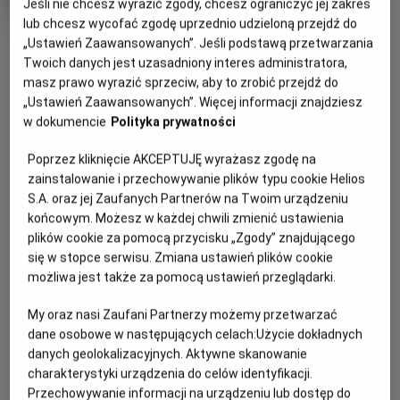
Jeśli nie chcesz wyrazić zgody, chcesz ograniczyć jej zakres
Oryginalny
Gatunek
Back to the Future Part III
Przygodowy /
lub chcesz wycofać zgodę uprzednio udzieloną przejdź do
tytuł
Minimalny
Akcja
Od 13 lat
OBSERWUJ
Czas
wiek
128 min
„Ustawień Zaawansowanych”. Jeśli podstawą przetwarzania
trwania
Twoich danych jest uzasadniony interes administratora,
masz prawo wyrazić sprzeciw, aby to zrobić przejdź do
WIĘCEJ SZCZEGÓŁÓW
„Ustawień Zaawansowanych”. Więcej informacji znajdziesz
REŻYSERIA
SCENARIUSZ
w dokumencie
Polityka prywatności
OPIS WYDARZENIA
Robert Zemeckis
Robert Zemeckis, Bob Gale
OBSADA
Poprzez kliknięcie AKCEPTUJĘ wyrażasz zgodę na
W trzeciej części serii „Powrót do przyszłości” bohater
Christopher Lloyd, Michael J. Fox, Mary Steenburgen
zainstalowanie i przechowywanie plików typu cookie Helios
Marty McFly (Michael J. Fox) musi cofnąć się w czasie do
S.A. oraz jej Zaufanych Partnerów na Twoim urządzeniu
Dzikiego Zachodu z 1885 roku, aby uratować swojego
końcowym. Możesz w każdej chwili zmienić ustawienia
przyjaciela, doktora Browna (Christopher Lloyd), który, jak
plików cookie za pomocą przycisku „Zgody” znajdującego
się dowiedział, czeka na śmiertelny pojedynek z jednym z
się w stopce serwisu. Zmiana ustawień plików cookie
okrutnych przodków złoczyńcy Biffa. Tymczasem doktor
możliwa jest także za pomocą ustawień przeglądarki.
Brown zakochał się w nowo przybyłej nauczycielce (Mary
My oraz nasi Zaufani Partnerzy możemy przetwarzać
Steenburgen).
dane osobowe w następujących celach:
Użycie dokładnych
danych geolokalizacyjnych. Aktywne skanowanie
charakterystyki urządzenia do celów identyfikacji.
Przechowywanie informacji na urządzeniu lub dostęp do