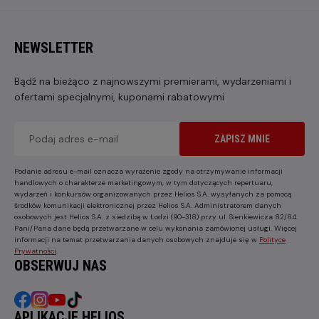
NEWSLETTER
Bądź na bieżąco z najnowszymi premierami, wydarzeniami i
ofertami specjalnymi, kuponami rabatowymi
ZAPISZ MNIE
Podanie adresu e-mail oznacza wyrażenie zgody na otrzymywanie informacji
handlowych o charakterze marketingowym, w tym dotyczących repertuaru,
wydarzeń i konkursów organizowanych przez Helios S.A. wysyłanych za pomocą
środków komunikacji elektronicznej przez Helios S.A. Administratorem danych
osobowych jest Helios S.A. z siedzibą w Łodzi (90-318) przy ul. Sienkiewicza 82/84.
Pani/Pana dane będą przetwarzane w celu wykonania zamówionej usługi. Więcej
informacji na temat przetwarzania danych osobowych znajduje się w
Polityce
Prywatności
.
OBSERWUJ NAS
APLIKACJE HELIOS