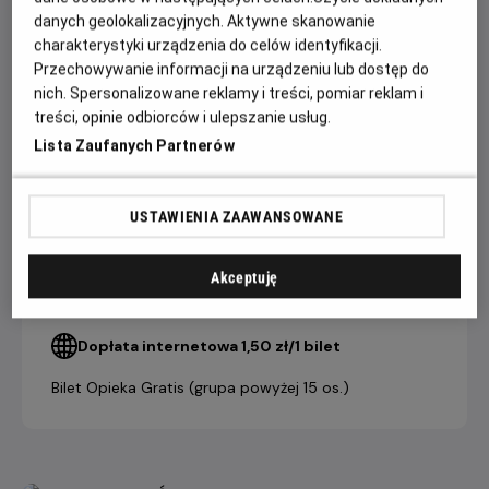
nawzajem. Ta niezwykła podróż stanie się dla nich drogą ku
danych geolokalizacyjnych. Aktywne skanowanie
wolności, miłości i nowemu początkowi.
charakterystyki urządzenia do celów identyfikacji.
Przechowywanie informacji na urządzeniu lub dostęp do
nich. Spersonalizowane reklamy i treści, pomiar reklam i
CENNIK
treści, opinie odbiorców i ulepszanie usług.
Lista Zaufanych Partnerów
bilet
grupowy
USTAWIENIA ZAAWANSOWANE
bilet
(powyżej 15
indywidualny
osób)
Akceptuję
21,90 ZŁ
19,90 ZŁ
Salon Kultury Helios
Dopłata internetowa 1,50 zł/1 bilet
Bilet Opieka Gratis (grupa powyżej 15 os.)