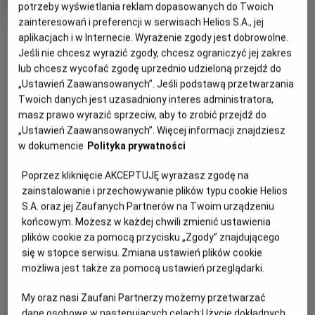
potrzeby wyświetlania reklam dopasowanych do Twoich
Oryginalny
Gatunek
Minimalny
The Salt Path
Dramat
Od 15 lat
tytuł
Czas
wiek
146 min
zainteresowań i preferencji w serwisach Helios S.A., jej
OBSERWUJ
trwania
6.7
aplikacjach i w Internecie. Wyrażenie zgody jest dobrowolne.
OCENA HELIOS
Jeśli nie chcesz wyrazić zgody, chcesz ograniczyć jej zakres
lub chcesz wycofać zgodę uprzednio udzieloną przejdź do
WIĘCEJ SZCZEGÓŁÓW
REŻYSERIA
SCENARIUSZ
„Ustawień Zaawansowanych”. Jeśli podstawą przetwarzania
OPIS WYDARZENIA
Twoich danych jest uzasadniony interes administratora,
Marianne Elliott
Rebecca Lenkiewicz, Raynor
masz prawo wyrazić sprzeciw, aby to zrobić przejdź do
Winn
„Ustawień Zaawansowanych”. Więcej informacji znajdziesz
OBSADA
Raynor (Gillian Anderson) i Moth (Jason Isaacs),
w dokumencie
Polityka prywatności
małżeństwo z wieloletnim stażem, w jednej chwili tracą
Jason Isaacs, Gillian Anderson, Denis Lill
niemal wszystko – dom, bezpieczeństwo, dotychczasowe
Poprzez kliknięcie AKCEPTUJĘ wyrażasz zgodę na
życie. Zamiast się poddać, robią coś, co dla wielu byłoby
zainstalowanie i przechowywanie plików typu cookie Helios
szaleństwem: wyruszają w pieszą wędrówkę – ponad
S.A. oraz jej Zaufanych Partnerów na Twoim urządzeniu
tysiąc kilometrów wzdłuż dzikiego, angielskiego wybrzeża.
końcowym. Możesz w każdej chwili zmienić ustawienia
Z pustym kontem bankowym, namiotem i garścią
plików cookie za pomocą przycisku „Zgody” znajdującego
najpotrzebniejszych rzeczy idą przed siebie, krok za
się w stopce serwisu. Zmiana ustawień plików cookie
krokiem, szukając ukojenia w wietrze, ciszy i otaczającej ich
możliwa jest także za pomocą ustawień przeglądarki.
przyrodzie. Wkrótce odkryją, że mimo przeszkód, które los
My oraz nasi Zaufani Partnerzy możemy przetwarzać
rzucił im pod nogi, wciąż mają najważniejsze – siebie
dane osobowe w następujących celach:
Użycie dokładnych