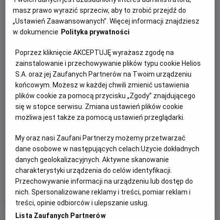
filmu
Supergirl
zostało zakończone.
masz prawo wyrazić sprzeciw, aby to zrobić przejdź do
„Ustawień Zaawansowanych”. Więcej informacji znajdziesz
Dziękujemy za inspirujące historie i udział w zabawie.
w dokumencie
Polityka prywatności
Zgodnie z regulaminem konkursu zwycięzca zostanie
wyłoniony przez Komisję Konkursową i poinformowany
Poprzez kliknięcie AKCEPTUJĘ wyrażasz zgodę na
o wygranej w wiadomości prywatnej na Instagramie.
zainstalowanie i przechowywanie plików typu cookie Helios
S.A. oraz jej Zaufanych Partnerów na Twoim urządzeniu
Zapraszamy do śledzenia naszych kolejnych
końcowym. Możesz w każdej chwili zmienić ustawienia
konkursów i wydarzeń.
plików cookie za pomocą przycisku „Zgody” znajdującego
się w stopce serwisu. Zmiana ustawień plików cookie
możliwa jest także za pomocą ustawień przeglądarki.
ZAŁĄCZNIKI
My oraz nasi Zaufani Partnerzy możemy przetwarzać
dane osobowe w następujących celach:
Użycie dokładnych
Regulamin konkursu „NIE KAŻDA SUPERGIRL NOSI
danych geolokalizacyjnych. Aktywne skanowanie
PELERYNĘ”
Format
PDF
, rozmiar pliku 1.68Kb
charakterystyki urządzenia do celów identyfikacji.
Przechowywanie informacji na urządzeniu lub dostęp do
nich. Spersonalizowane reklamy i treści, pomiar reklam i
treści, opinie odbiorców i ulepszanie usług.
Lista Zaufanych Partnerów