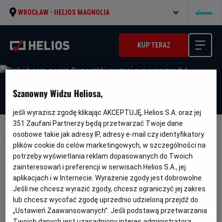
WROCŁAW -
HELIOS MAGNOLIA
KUP TERAZ
Szanowny Widzu Heliosa,
jeśli wyrazisz zgodę klikając AKCEPTUJĘ, Helios S.A. oraz jej
351
Zaufani Partnerzy będą przetwarzać Twoje dane
Wróć do aktualności
osobowe takie jak adresy IP, adresy e-mail czy identyfikatory
plików cookie do celów marketingowych, w szczególności na
potrzeby wyświetlania reklam dopasowanych do Twoich
POKAŻ NAM SWOJĄ SUPERGIRL I
zainteresowań i preferencji w serwisach Helios S.A., jej
WYGRAJ SUPERNAGRODY!
aplikacjach i w Internecie. Wyrażenie zgody jest dobrowolne.
Jeśli nie chcesz wyrazić zgody, chcesz ograniczyć jej zakres
lub chcesz wycofać zgodę uprzednio udzieloną przejdź do
„Ustawień Zaawansowanych”. Jeśli podstawą przetwarzania
Przyjmowanie zgłoszeń do konkursu z okazji premiery
Twoich danych jest uzasadniony interes administratora,