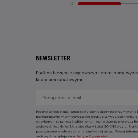
NEWSLETTER
Bądź na bieżąco z najnowszymi premierami, wydarz
kuponami rabatowymi
Podanie adresu e-mail oznacza wyrażenie zgody na otrzymywanie i
marketingowym, w tym dotyczących repertuaru, wydarzeń i konkurs
wysyłanych za pomocą środków komunikacji elektronicznej przez He
osobowych jest Helios S.A. z siedzibą w Łodzi (90-318) przy ul. Sie
przetwarzane w celu wykonania zamówionej usługi. Więcej informa
osobowych znajduje się w
Polityce Prywatności
.