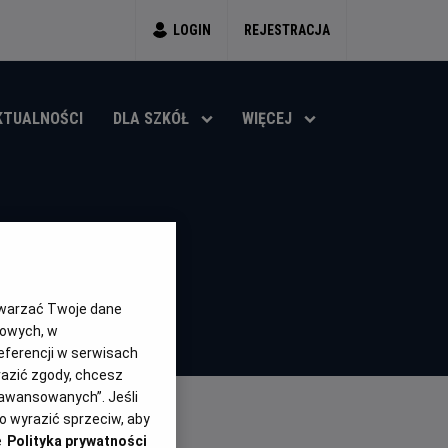
LOGIN
REJESTRACJA
KTUALNOŚCI
DLA SZKÓŁ
WIĘCEJ
ka Brytania, USA (2022)
twarzać Twoje dane
gowych, w
eferencji w serwisach
yrazić zgody, chcesz
aawansowanych”. Jeśli
 wyrazić sprzeciw, aby
e
Polityka prywatności