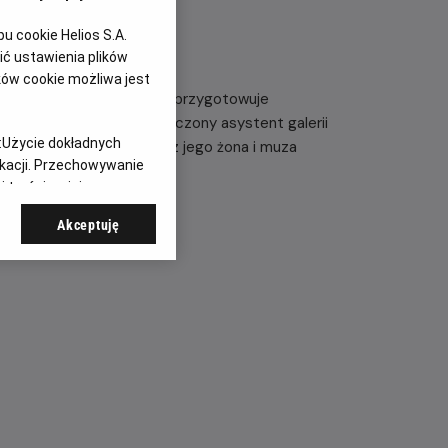
 cookie Helios S.A.
ć ustawienia plików
ków cookie możliwa jest
reat Oscara Ben Kingsley) przygotowuje
warzyszą mu niedoświadczony asystent galerii
:
Użycie dokładnych
ch czasów na czele, oraz jego żona i muza
ikacji. Przechowywanie
 treści, opinie
Akceptuję