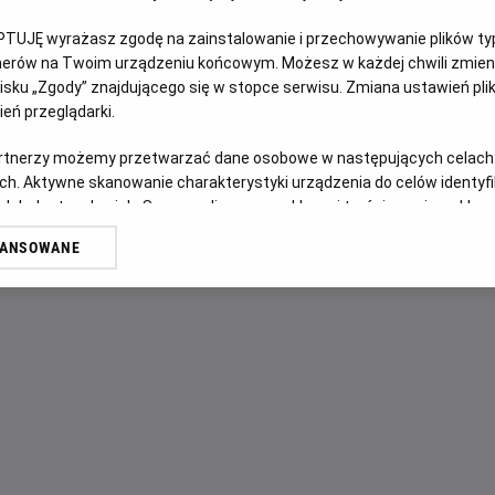
PTUJĘ wyrażasz zgodę na zainstalowanie i przechowywanie plików typu
OPIS FILMU
tnerów na Twoim urządzeniu końcowym. Możesz w każdej chwili zmieni
sku „Zgody” znajdującego się w stopce serwisu. Zmiana ustawień pli
Lata 70 XX wieku. Ekscentryczny mistrz Salvador Dali (lau
eń przeglądarki.
wystawę w Nowym Jorku. W szalonych przygotowaniach to
artnerzy możemy przetwarzać dane osobowe w następujących celach
James, nowojorska bohema artystyczna z gwiazdami tamty
ch. Aktywne skanowanie charakterystyki urządzenia do celów identyf
Gala, z którą łączy go pełen pasji i zazdrości związek.
 lub dostęp do nich. Spersonalizowane reklamy i treści, pomiar reklam i
sług.
WANSOWANE
erów