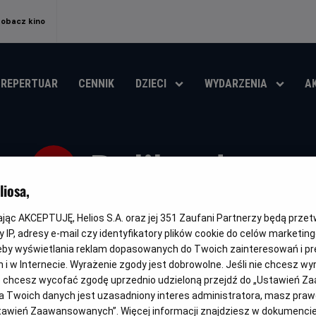
Zobacz kino
REPERTUAR
CENNIK
DZIECI
WYDARZENIA
A
Daliland
iosa,
Gatunek
Minimalny
Czas
Kraj
Dramat / Biograficzny
Od 15 lat
104 min
Francja, Wiel
wiek
trwania
i
kając AKCEPTUJĘ, Helios S.A. oraz jej
351
Zaufani Partnerzy będą prze
rok
 IP, adresy e-mail czy identyfikatory plików cookie do celów marketin
OBSERWUJ
produkcji
eby wyświetlania reklam dopasowanych do Twoich zainteresowań i pr
jach i w Internecie. Wyrażenie zgody jest dobrowolne. Jeśli nie chcesz w
ub chcesz wycofać zgodę uprzednio udzieloną przejdź do „Ustawień Z
 Twoich danych jest uzasadniony interes administratora, masz prawo
Ustawień Zaawansowanych”. Więcej informacji znajdziesz w dokumenci
NAPISY