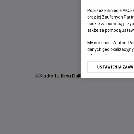
Poprzez kliknięcie AKCE
oraz jej Zaufanych Par
cookie za pomocą przyci
także za pomocą ustawi
My oraz nasi Zaufani P
danych geolokalizacyjny
informacji na urządzeniu
odbiorców i ulepszanie u
USTAWIENIA ZAA
Lista Zaufanych Partn