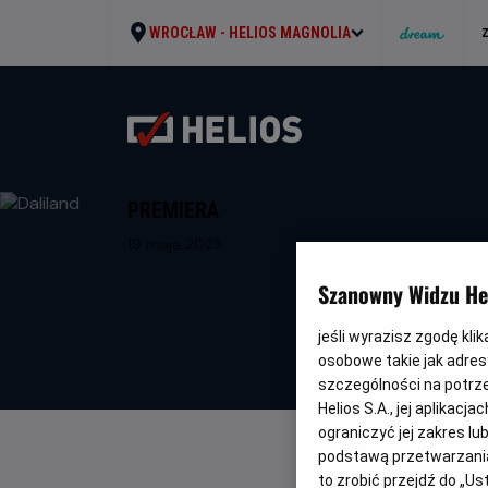
WROCŁAW -
HELIOS MAGNOLIA
PREMIERA
19 maja 2023
Szanowny Widzu Hel
jeśli wyrazisz zgodę kli
osobowe takie jak adresy
szczególności na potrz
Helios S.A., jej aplikac
ograniczyć jej zakres l
podstawą przetwarzania
to zrobić przejdź do „