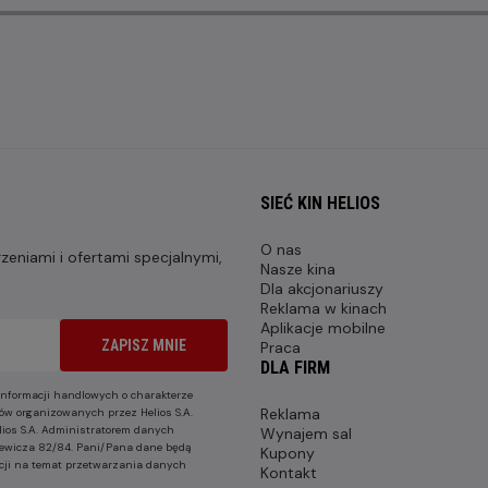
SIEĆ KIN HELIOS
O nas
eniami i ofertami specjalnymi,
Nasze kina
Dla akcjonariuszy
Reklama w kinach
Aplikacje mobilne
ZAPISZ MNIE
Praca
DLA FIRM
nformacji handlowych o charakterze
Reklama
ów organizowanych przez Helios S.A.
lios S.A. Administratorem danych
Wynajem sal
nkiewicza 82/84. Pani/Pana dane będą
Kupony
cji na temat przetwarzania danych
Kontakt