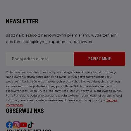
NEWSLETTER
Bądź na bieżąco z najnowszymi premierami, wydarzeniami i
ofertami specjalnymi, kuponami rabatowymi
ZAPISZ MNIE
Podanie adresu e-mail oznacza wyrażenie zgody na otrzymywanie informacji
handlowych o charakterze marketingowym, w tym dotyczących repertuaru,
wydarzeń i konkursów organizowanych przez Helios S.A. wysyłanych za pomocą
środków komunikacji elektronicznej przez Helios S.A. Administratorem danych
osobowych jest Helios S.A. z siedzibą w Łodzi (90-318) przy ul. Sienkiewicza 82/84.
Pani/Pana dane będą przetwarzane w celu wykonania zamówionej usługi. Więcej
informacji na temat przetwarzania danych osobowych znajduje się w
Polityce
Prywatności
.
OBSERWUJ NAS