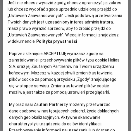
Jeśli nie chcesz wyrazić zgody, chcesz ograniczyć jej zakres
rok
produkcji
lub chcesz wycofać zgodę uprzednio udzieloną przejdź do
OBSERWUJ
„Ustawień Zaawansowanych”. Jeśli podstawą przetwarzania
Twoich danych jest uzasadniony interes administratora,
masz prawo wyrazić sprzeciw, aby to zrobić przejdź do
WIĘCEJ SZCZEGÓŁÓW
PREMIERA
„Ustawień Zaawansowanych”. Więcej informacji znajdziesz
w dokumencie
Polityka prywatności
17 kwietnia 2026
REŻYSERIA
OPIS FILMU
Poprzez kliknięcie AKCEPTUJĘ wyrażasz zgodę na
Momoko Seto
zainstalowanie i przechowywanie plików typu cookie Helios
Dendelion, Baraban, Léonto i Taraxa to czwórka
S.A. oraz jej Zaufanych Partnerów na Twoim urządzeniu
niezwykłych przyjaciół; cztery nasiona, które kiedyś
końcowym. Możesz w każdej chwili zmienić ustawienia
należały do tego samego dmuchawca. Ocalone przed
plików cookie za pomocą przycisku „Zgody” znajdującego
wybuchem nuklearnym, który zniszczył Ziemię, zostają
się w stopce serwisu. Zmiana ustawień plików cookie
wyrzucone w kosmos, podróżując przez gwiezdne
możliwa jest także za pomocą ustawień przeglądarki.
konstelacje. Gdy lądują na nieznanej planecie, wyruszają w
My oraz nasi Zaufani Partnerzy możemy przetwarzać
niezapomnianą przygodę, by znaleźć nowy dom i osiedlić
dane osobowe w następujących celach:
Użycie dokładnych
się na stałe.
danych geolokalizacyjnych. Aktywne skanowanie
charakterystyki urządzenia do celów identyfikacji.
Przechowywanie informacji na urządzeniu lub dostęp do