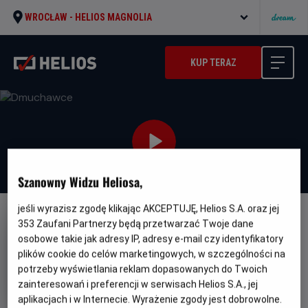
WROCŁAW -
HELIOS MAGNOLIA
KUP TERAZ
Szanowny Widzu Heliosa,
jeśli wyrazisz zgodę klikając AKCEPTUJĘ, Helios S.A. oraz jej
DUBBING
353
Zaufani Partnerzy będą przetwarzać Twoje dane
osobowe takie jak adresy IP, adresy e-mail czy identyfikatory
Dmuchawce
plików cookie do celów marketingowych, w szczególności na
Oryginalny
Gatunek
Planetes
Animowany / Przygodowy /
potrzeby wyświetlania reklam dopasowanych do Twoich
tytuł
Minimalny
Familijny
Od 7 lat
zainteresowań i preferencji w serwisach Helios S.A., jej
Czas
Kraj
wiek
76 min
Belgia, Francja
aplikacjach i w Internecie. Wyrażenie zgody jest dobrowolne.
trwania
i