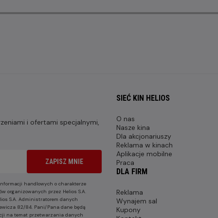
SIEĆ KIN HELIOS
O nas
eniami i ofertami specjalnymi,
Nasze kina
Dla akcjonariuszy
Reklama w kinach
Aplikacje mobilne
ZAPISZ MNIE
Praca
DLA FIRM
nformacji handlowych o charakterze
Reklama
ów organizowanych przez Helios S.A.
lios S.A. Administratorem danych
Wynajem sal
nkiewicza 82/84. Pani/Pana dane będą
Kupony
cji na temat przetwarzania danych