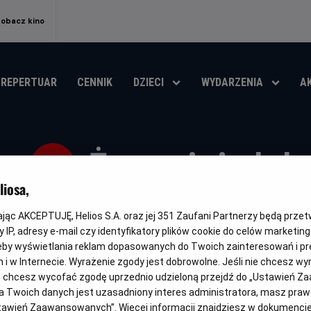
Zobacz kino
REPERTUAR
CENNIK
DZIECI
WYDARZENIA
A
Żegnajcie lal
iosa,
Oryginalny
Gatunek
Minimalny
Czas
Kraj
Drive-Away Dolls
Komedia
Od 15 lat
85 min
Wiel
tytuł
wiek
trwania
i
kając AKCEPTUJĘ, Helios S.A. oraz jej
351
Zaufani Partnerzy będą prze
rok
 IP, adresy e-mail czy identyfikatory plików cookie do celów marketin
OBSERWUJ
produ
eby wyświetlania reklam dopasowanych do Twoich zainteresowań i pr
jach i w Internecie. Wyrażenie zgody jest dobrowolne. Jeśli nie chcesz w
ub chcesz wycofać zgodę uprzednio udzieloną przejdź do „Ustawień Z
 Twoich danych jest uzasadniony interes administratora, masz prawo
NAPISY
Ustawień Zaawansowanych”. Więcej informacji znajdziesz w dokumenci