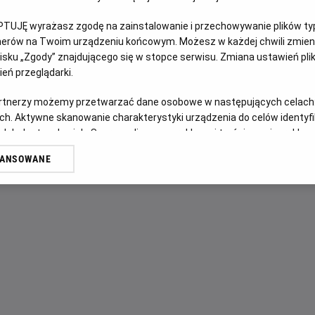
PTUJĘ wyrażasz zgodę na zainstalowanie i przechowywanie plików typu
OPIS FILMU
tnerów na Twoim urządzeniu końcowym. Możesz w każdej chwili zmieni
sku „Zgody” znajdującego się w stopce serwisu. Zmiana ustawień pli
Komedia opowie o Jamie, która opłakuje kolejne rozstanie z
eń przeglądarki.
Marian, która musi zmieni swój styl bycia.
artnerzy możemy przetwarzać dane osobowe w następujących celach
W poszukiwaniu nowego początku, dwójka wyruszy w impro
ch. Aktywne skanowanie charakterystyki urządzenia do celów identyf
szybko się skomplikują, kiedy ich drogi skrzyżują się z gru
 lub dostęp do nich. Spersonalizowane reklamy i treści, pomiar reklam i
sług.
WANSOWANE
erów