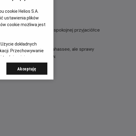
 cookie Helios S.A.
ć ustawienia plików
ków cookie możliwa jest
 dziewczyną oraz o jej za spokojnej przyjaciółce
:
Użycie dokładnych
wizowaną podróż do Tallahassee, ale sprawy
ikacji. Przechowywanie
pą nieudolnych przestępców.
 treści, opinie
Akceptuję