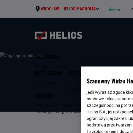
WROCŁAW -
HELIOS MAGNOLIA
PREMIERA
23 lutego 2024
REŻYSERIA
SCENARIUSZ
Szanowny Widzu Hel
Ethan Coen
Tricia Cooke,
Ethan Coen
jeśli wyrazisz zgodę kli
OBSADA
osobowe takie jak adresy
Matt Damon, Pedro Pascal, Colman
szczególności na potrz
Domingo, Margaret Qualley
Helios S.A., jej aplikac
ograniczyć jej zakres l
podstawą przetwarzania
to zrobić przejdź do „