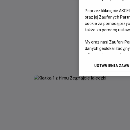
Poprzez kliknięcie AKCE
oraz jej Zaufanych Par
cookie za pomocą przyci
także za pomocą ustawi
My oraz nasi Zaufani P
danych geolokalizacyjny
informacji na urządzeniu
odbiorców i ulepszanie u
USTAWIENIA ZAA
Lista Zaufanych Partn