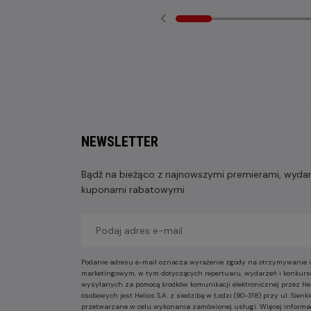
NEWSLETTER
Bądź na bieżąco z najnowszymi premierami, wydarz
kuponami rabatowymi
Podanie adresu e-mail oznacza wyrażenie zgody na otrzymywanie i
marketingowym, w tym dotyczących repertuaru, wydarzeń i konkurs
wysyłanych za pomocą środków komunikacji elektronicznej przez He
osobowych jest Helios S.A. z siedzibą w Łodzi (90-318) przy ul. Sie
przetwarzane w celu wykonania zamówionej usługi. Więcej informa