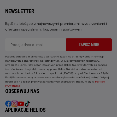
NEWSLETTER
Bądź na bieżąco z najnowszymi premierami, wydarzeniami i
ofertami specjalnymi, kuponami rabatowymi
ZAPISZ MNIE
Podanie adresu e-mail oznacza wyrażenie zgody na otrzymywanie informacji
handlowych o charakterze marketingowym, w tym dotyczących repertuaru,
wydarzeń i konkursów organizowanych przez Helios S.A. wysyłanych za pomocą
środków komunikacji elektronicznej przez Helios S.A. Administratorem danych
osobowych jest Helios S.A. z siedzibą w Łodzi (90-318) przy ul. Sienkiewicza 82/84.
Pani/Pana dane będą przetwarzane w celu wykonania zamówionej usługi. Więcej
informacji na temat przetwarzania danych osobowych znajduje się w
Polityce
Prywatności
.
OBSERWUJ NAS
APLIKACJE HELIOS