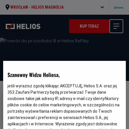
WROCŁAW -
HELIOS MAGNOLIA
KUP TERAZ
Szanowny Widzu Heliosa,
jeśli wyrazisz zgodę klikając AKCEPTUJĘ, Helios S.A. oraz jej
353
Zaufani Partnerzy będą przetwarzać Twoje dane
osobowe takie jak adresy IP, adresy e-mail czy identyfikatory
plików cookie do celów marketingowych, w szczególności na
potrzeby wyświetlania reklam dopasowanych do Twoich
Powrót do przyszłości III w
zainteresowań i preferencji w serwisach Helios S.A., jej
Helios RePlay
aplikacjach i w Internecie. Wyrażenie zgody jest dobrowolne.