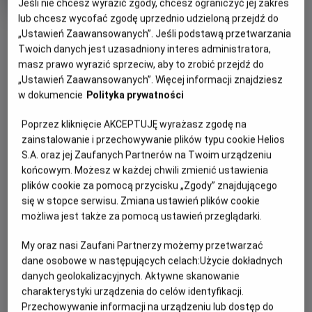
Jeśli nie chcesz wyrazić zgody, chcesz ograniczyć jej zakres
Oryginalny
Gatunek
Back to the Future Part III
Przygodowy /
lub chcesz wycofać zgodę uprzednio udzieloną przejdź do
tytuł
Minimalny
Akcja
Od 13 lat
OBSERWUJ
Czas
wiek
128 min
„Ustawień Zaawansowanych”. Jeśli podstawą przetwarzania
trwania
Twoich danych jest uzasadniony interes administratora,
masz prawo wyrazić sprzeciw, aby to zrobić przejdź do
WIĘCEJ SZCZEGÓŁÓW
„Ustawień Zaawansowanych”. Więcej informacji znajdziesz
REŻYSERIA
SCENARIUSZ
w dokumencie
Polityka prywatności
OPIS WYDARZENIA
Robert Zemeckis
Robert Zemeckis, Bob Gale
OBSADA
Poprzez kliknięcie AKCEPTUJĘ wyrażasz zgodę na
W trzeciej części serii „Powrót do przyszłości” bohater
Christopher Lloyd, Michael J. Fox, Mary Steenburgen
zainstalowanie i przechowywanie plików typu cookie Helios
Marty McFly (Michael J. Fox) musi cofnąć się w czasie do
S.A. oraz jej Zaufanych Partnerów na Twoim urządzeniu
Dzikiego Zachodu z 1885 roku, aby uratować swojego
końcowym. Możesz w każdej chwili zmienić ustawienia
przyjaciela, doktora Browna (Christopher Lloyd), który, jak
plików cookie za pomocą przycisku „Zgody” znajdującego
się dowiedział, czeka na śmiertelny pojedynek z jednym z
się w stopce serwisu. Zmiana ustawień plików cookie
okrutnych przodków złoczyńcy Biffa. Tymczasem doktor
możliwa jest także za pomocą ustawień przeglądarki.
Brown zakochał się w nowo przybyłej nauczycielce (Mary
My oraz nasi Zaufani Partnerzy możemy przetwarzać
Steenburgen).
dane osobowe w następujących celach:
Użycie dokładnych
danych geolokalizacyjnych. Aktywne skanowanie
charakterystyki urządzenia do celów identyfikacji.
Przechowywanie informacji na urządzeniu lub dostęp do