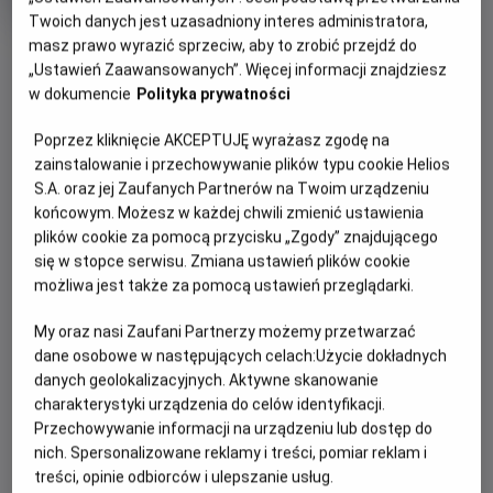
Gatunek
Minimalny
Koncert
Od 15 lat
Twoich danych jest uzasadniony interes administratora,
Czas
wiek
190 min
masz prawo wyrazić sprzeciw, aby to zrobić przejdź do
trwania
„Ustawień Zaawansowanych”. Więcej informacji znajdziesz
WIĘCEJ SZCZEGÓŁÓW
REŻYSERIA
SCENARIUSZ
w dokumencie
Polityka prywatności
WYBIERZ SWOJE KINO
André Rieu
André Rieu
OBSADA
Poprzez kliknięcie AKCEPTUJĘ wyrażasz zgodę na
ABY ZOBACZYĆ GODZINY SEANSÓW
zainstalowanie i przechowywanie plików typu cookie Helios
André Rieu , Orkiestra Johanna Straussa
S.A. oraz jej Zaufanych Partnerów na Twoim urządzeniu
końcowym. Możesz w każdej chwili zmienić ustawienia
plików cookie za pomocą przycisku „Zgody” znajdującego
się w stopce serwisu. Zmiana ustawień plików cookie
możliwa jest także za pomocą ustawień przeglądarki.
OPIS WYDARZENIA
My oraz nasi Zaufani Partnerzy możemy przetwarzać
Co roku latem na rynku urokliwego Maastricht pełen pasji
dane osobowe w następujących celach:
Użycie dokładnych
skrzypek i dyrygent André Rieu przygotowuje wielki
danych geolokalizacyjnych. Aktywne skanowanie
charakterystyki urządzenia do celów identyfikacji.
koncert dla ponad stu tysięcy melomanów przybyłych na
Przechowywanie informacji na urządzeniu lub dostęp do
tę okazję z wielu krajów. Retransmisję tego niesamowitego
nich. Spersonalizowane reklamy i treści, pomiar reklam i
show ogląda jesienią rokrocznie milionowa widownia
treści, opinie odbiorców i ulepszanie usług.
zgromadzona w kinach całego świata.