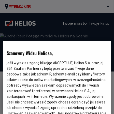
WYBIERZ KINO
Twoje miasto. Twoje kino.
Szanowny Widzu Heliosa,
jeśli wyrazisz zgodę klikając AKCEPTUJĘ, Helios S.A. oraz jej
351
Zaufani Partnerzy będą przetwarzać Twoje dane
osobowe takie jak adresy IP, adresy e-mail czy identyfikatory
plików cookie do celów marketingowych, w szczególności na
potrzeby wyświetlania reklam dopasowanych do Twoich
zainteresowań i preferencji w serwisach Helios S.A., jej
aplikacjach i w Internecie. Wyrażenie zgody jest dobrowolne.
André Rieu: Potęga miłości w
Jeśli nie chcesz wyrazić zgody, chcesz ograniczyć jej zakres
lub chcesz wycofać zgodę uprzednio udzieloną przejdź do
Helios na Scenie
„Ustawień Zaawansowanych”. Jeśli podstawą przetwarzania