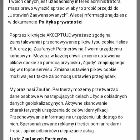
tytuł
Czas
wiek
154 min
Twoich danych jest uzasadniony interes administratora,
trwania
masz prawo wyrazić sprzeciw, aby to zrobić przejdź do
„Ustawień Zaawansowanych”. Więcej informacji znajdziesz
w dokumencie
Polityka prywatności
WIĘCEJ SZCZEGÓŁÓW
REŻYSERIA
SCENARIUSZ
WYBIERZ SWOJE KINO
Stanley Kubrick
Stanley Kubrick, Diane
Poprzez kliknięcie AKCEPTUJĘ wyrażasz zgodę na
Johnson
zainstalowanie i przechowywanie plików typu cookie Helios
ABY ZOBACZYĆ GODZINY SEANSÓW
OBSADA
S.A. oraz jej Zaufanych Partnerów na Twoim urządzeniu
Danny Lloyd, Shelley Duvall, Jack Nicholson
końcowym. Możesz w każdej chwili zmienić ustawienia
plików cookie za pomocą przycisku „Zgody” znajdującego
się w stopce serwisu. Zmiana ustawień plików cookie
możliwa jest także za pomocą ustawień przeglądarki.
OPIS WYDARZENIA
My oraz nasi Zaufani Partnerzy możemy przetwarzać
dane osobowe w następujących celach:
Użycie dokładnych
Spróbuj odpowiedzieć sobie na pytanie, czego boisz się
danych geolokalizacyjnych. Aktywne skanowanie
najbardziej: potworów z kosmosu? Zabójczego wirusa? A
charakterystyki urządzenia do celów identyfikacji.
może tego, że pewnego dnia ktoś z twoich bliskich - ktoś,
Przechowywanie informacji na urządzeniu lub dostęp do
kto powinien strzec cię i kochać - nagle postanowi cię
nich. Spersonalizowane reklamy i treści, pomiar reklam i
zabić?
treści, opinie odbiorców i ulepszanie usług.
Lista Zaufanych Partnerów