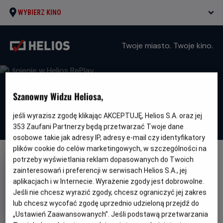
WYBIERZ KINO
Twoje miasto. Twoje kino.
Szanowny Widzu Heliosa,
jeśli wyrazisz zgodę klikając AKCEPTUJĘ, Helios S.A. oraz jej
353
Zaufani Partnerzy będą przetwarzać Twoje dane
osobowe takie jak adresy IP, adresy e-mail czy identyfikatory
plików cookie do celów marketingowych, w szczególności na
potrzeby wyświetlania reklam dopasowanych do Twoich
zainteresowań i preferencji w serwisach Helios S.A., jej
aplikacjach i w Internecie. Wyrażenie zgody jest dobrowolne.
Jeśli nie chcesz wyrazić zgody, chcesz ograniczyć jej zakres
Lśnienie w Helios RePlay
lub chcesz wycofać zgodę uprzednio udzieloną przejdź do
„Ustawień Zaawansowanych”. Jeśli podstawą przetwarzania
Oryginalny
Gatunek
Minimalny
The Shining
Horror
Od 15 lat