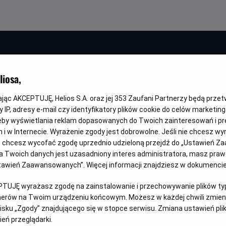
o.
iosa,
kając AKCEPTUJĘ, Helios S.A. oraz jej
353
Zaufani Partnerzy będą prze
 IP, adresy e-mail czy identyfikatory plików cookie do celów marketin
Mistrzostwa Świa
eby wyświetlania reklam dopasowanych do Twoich zainteresowań i pr
jach i w Internecie. Wyrażenie zgody jest dobrowolne. Jeśli nie chcesz w
Francja - Hiszpa
ub chcesz wycofać zgodę uprzednio udzieloną przejdź do „Ustawień Z
 Twoich danych jest uzasadniony interes administratora, masz prawo
Ustawień Zaawansowanych”. Więcej informacji znajdziesz w dokumenci
Oryginalny
Gatunek
Czas
Mistrzostwa Świata FIFA 2026 - Półfinał
Sportowy
240 m
tytuł
trwani
PTUJĘ wyrażasz zgodę na zainstalowanie i przechowywanie plików typu
tnerów na Twoim urządzeniu końcowym. Możesz w każdej chwili zmieni
sku „Zgody” znajdującego się w stopce serwisu. Zmiana ustawień pli
eń przeglądarki.
WYBIERZ SWOJE KINO
ABY ZOBACZYĆ GODZI