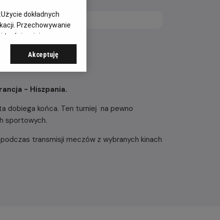
:
Użycie dokładnych
ikacji. Przechowywanie
 treści, opinie
Akceptuję
ancja - Hiszpania.
iata dobiega końca. Ten turniej na pewno
ch sportowych.
 podczas transmisji meczów z wybranych kinach