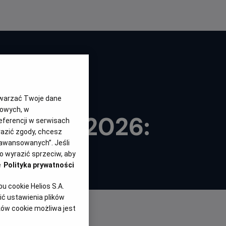
twarzać Twoje dane
gowych, w
ta FIFA 2026:
eferencji w serwisach
yrazić zgody, chcesz
nia
aawansowanych”. Jeśli
 wyrazić sprzeciw, aby
e
Polityka prywatności
in
a
 cookie Helios S.A.
ć ustawienia plików
ków cookie możliwa jest
NY SEANSÓW