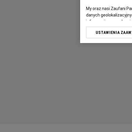
My oraz nasi Zaufani P
danych geolokalizacyjny
informacji na urządzeniu
odbiorców i ulepszanie u
USTAWIENIA ZAA
Lista Zaufanych Partn