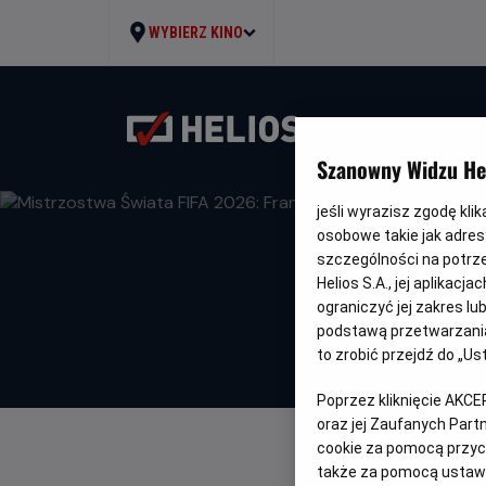
WYBIERZ KINO
Twoje miasto. Twoje kin
Szanowny Widzu Hel
jeśli wyrazisz zgodę kli
osobowe takie jak adresy
szczególności na potrz
Helios S.A., jej aplikac
ograniczyć jej zakres l
podstawą przetwarzania
to zrobić przejdź do „
Poprzez kliknięcie AKCE
oraz jej Zaufanych Par
cookie za pomocą przyci
także za pomocą ustawi