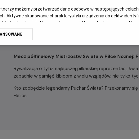
artnerzy możemy przetwarzać dane osobowe w następujących celach
ch. Aktywne skanowanie charakterystyki urządzenia do celów identyf
 lub dostęp do nich. Spersonalizowane reklamy i treści, pomiar reklam i
sług.
WANSOWANE
erów
OPIS WYDARZENIA
Mecz półfinałowy Mistrzostw Świata w Piłce Nożnej: Fr
Rywalizacja o tytuł najlepszej piłkarskiej reprezentacji św
zapadnie w pamięć kibicom z wielu względów, nie tylko ty
Kto zdobędzie legendarny Puchar Świata? Przekonamy się
Helios.