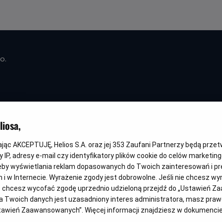
o.
Przygody Alicji w
iosa,
Czarów - Premie
kając AKCEPTUJĘ, Helios S.A. oraz jej
353
Zaufani Partnerzy będą prze
HnS
 IP, adresy e-mail czy identyfikatory plików cookie do celów marketin
eby wyświetlania reklam dopasowanych do Twoich zainteresowań i pr
jach i w Internecie. Wyrażenie zgody jest dobrowolne. Jeśli nie chcesz w
Gatunek
Minimalny
Czas
Balet
Od 10 lat
215 min
wiek
trwania
ub chcesz wycofać zgodę uprzednio udzieloną przejdź do „Ustawień Z
 Twoich danych jest uzasadniony interes administratora, masz prawo
Ustawień Zaawansowanych”. Więcej informacji znajdziesz w dokumenci