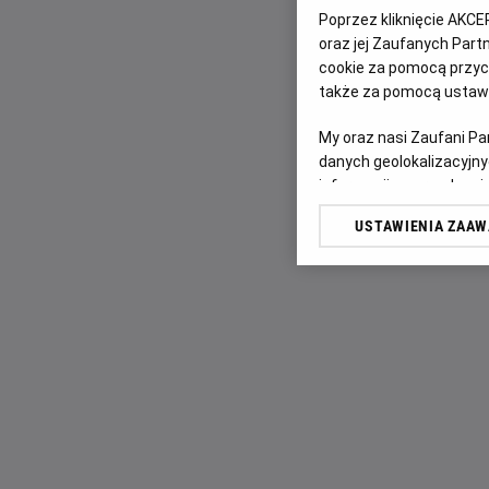
Poprzez kliknięcie AKCE
oraz jej Zaufanych Par
cookie za pomocą przyci
także za pomocą ustawi
My oraz nasi Zaufani P
danych geolokalizacyjny
informacji na urządzeniu
odbiorców i ulepszanie u
USTAWIENIA ZAA
Lista Zaufanych Partn