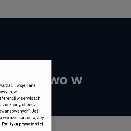
 Krainie
ra na żywo w
twarzać Twoje dane
gowych, w
eferencji w serwisach
yrazić zgody, chcesz
aawansowanych”. Jeśli
 wyrazić sprzeciw, aby
e
Polityka prywatności