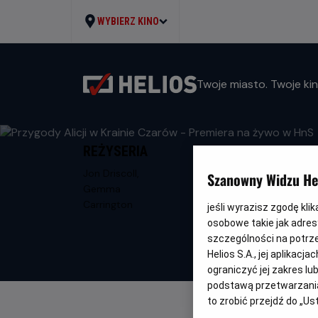
WYBIERZ KINO
Twoje miasto. Twoje kin
REŻYSERIA
Jon Driscoll,
Szanowny Widzu Hel
Gemma
Carrington
jeśli wyrazisz zgodę kli
osobowe takie jak adresy
szczególności na potrz
Helios S.A., jej aplikac
ograniczyć jej zakres l
podstawą przetwarzania
to zrobić przejdź do „