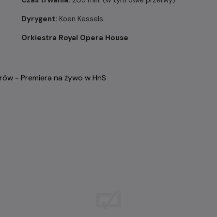
Czas trwania:
205 min. (w tym dwie przerwy)
Dyrygent:
Koen Kessels
Orkiestra Royal Opera House