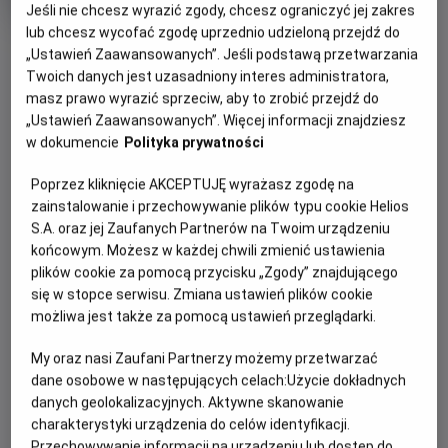
konkursami HDD
Jeśli nie chcesz wyrazić zgody, chcesz ograniczyć jej zakres
lub chcesz wycofać zgodę uprzednio udzieloną przejdź do
Oryginalny
Gatunek
PAW Patrol: The Dino Movie
Animowany
tytuł
Minimalny
„Ustawień Zaawansowanych”. Jeśli podstawą przetwarzania
/ Przygodowy
Od 6 lat
Czas
wiek
119 min
Twoich danych jest uzasadniony interes administratora,
trwania
masz prawo wyrazić sprzeciw, aby to zrobić przejdź do
WIĘCEJ SZCZEGÓŁÓW
„Ustawień Zaawansowanych”. Więcej informacji znajdziesz
REŻYSERIA
w dokumencie
Polityka prywatności
WYBIERZ SWOJE KINO
Cal Brunker
ABY ZOBACZYĆ GODZINY SEANSÓW
Poprzez kliknięcie AKCEPTUJĘ wyrażasz zgodę na
zainstalowanie i przechowywanie plików typu cookie Helios
S.A. oraz jej Zaufanych Partnerów na Twoim urządzeniu
końcowym. Możesz w każdej chwili zmienić ustawienia
plików cookie za pomocą przycisku „Zgody” znajdującego
się w stopce serwisu. Zmiana ustawień plików cookie
OPIS WYDARZENIA
możliwa jest także za pomocą ustawień przeglądarki.
My oraz nasi Zaufani Partnerzy możemy przetwarzać
Kontynuacja przygód Psiego Patrolu na wielkim
dane osobowe w następujących celach:
Użycie dokładnych
ekranie!
Tym razem pieski znajdą się na tajemniczej
danych geolokalizacyjnych. Aktywne skanowanie
wyspie pełnej dinozaurów, gdzie czekać je będzie
charakterystyki urządzenia do celów identyfikacji.
niesamowita przygoda i mnóstwo akcji ratunkowych do
Przechowywanie informacji na urządzeniu lub dostęp do