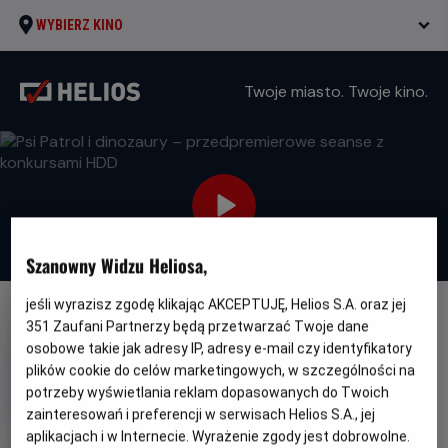
WYBIERZ KINO
Twoje miasto. Twoje kino.
Szanowny Widzu Heliosa,
jeśli wyrazisz zgodę klikając AKCEPTUJĘ, Helios S.A. oraz jej
351
Zaufani Partnerzy będą przetwarzać Twoje dane
osobowe takie jak adresy IP, adresy e-mail czy identyfikatory
plików cookie do celów marketingowych, w szczególności na
potrzeby wyświetlania reklam dopasowanych do Twoich
Psi Patrol i dinozaury –
zainteresowań i preferencji w serwisach Helios S.A., jej
przedpremierowe seanse z
aplikacjach i w Internecie. Wyrażenie zgody jest dobrowolne.