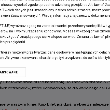
ełną humoru podróż do Hollywood w towarzystwie najbar
ub chcesz wycofać zgodę uprzednio udzieloną przejdź do „Ustawień Z
 Twoich danych jest uzasadniony interes administratora, masz prawo
!
Ustawień Zaawansowanych”. Więcej informacji znajdziesz w dokumenci
PTUJĘ wyrażasz zgodę na zainstalowanie i przechowywanie plików typu
tnerów na Twoim urządzeniu końcowym. Możesz w każdej chwili zmieni
sku „Zgody” znajdującego się w stopce serwisu. Zmiana ustawień pli
eń przeglądarki.
artnerzy możemy przetwarzać dane osobowe w następujących celach
ch. Aktywne skanowanie charakterystyki urządzenia do celów identyf
 straszydła”
opowiada o szalonej przygodzie Minionków, któr
 lub dostęp do nich. Spersonalizowane reklamy i treści, pomiar reklam i
sług.
stać gwiazdami kina. Ich plany szybko wymykają się spod kont
WANSOWANE
erów
potwory i wywołują chaos na całym świecie. Bohaterowie musz
 i uratować świat przed katastrofą. To zabawna historia o kr
ałych rozrabiaków, które udowadniają, że dla wspólnego celu
 w naszym kinie. Kup bilet już dziś, wybierz najlepsze m