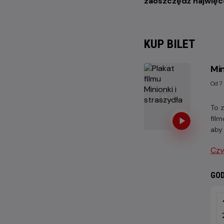
zaoszczędź najwięc
KUP BILET
Min
Od 7
To z
film
aby
Czy
GOD
JUT
6
SIE
202