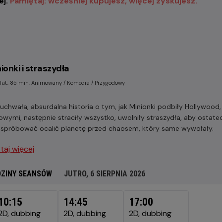
ej.
Pamiętaj: wcześniej kupujesz, więcej zyskujesz.
ionki i straszydła
 lat, 85 min, Animowany / Komedia / Przygodowy
uchwała, absurdalna historia o tym, jak Minionki podbiły Hollywood
owymi, następnie straciły wszystko, uwolniły straszydła, aby ostatec
 spróbować ocalić planetę przed chaosem, który same wywołały.
taj więcej
ZINY SEANSÓW
JUTRO, 6 SIERPNIA 2026
RO,
10:15
14:45
17:00
RPNIA
2D, dubbing
2D, dubbing
2D, dubbing
6