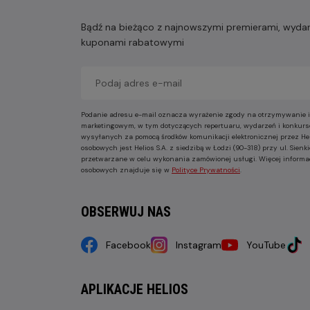
Bądź na bieżąco z najnowszymi premierami, wydarz
kuponami rabatowymi
Podanie adresu e-mail oznacza wyrażenie zgody na otrzymywanie i
marketingowym, w tym dotyczących repertuaru, wydarzeń i konkurs
wysyłanych za pomocą środków komunikacji elektronicznej przez He
osobowych jest Helios S.A. z siedzibą w Łodzi (90-318) przy ul. Sie
przetwarzane w celu wykonania zamówionej usługi. Więcej informa
osobowych znajduje się w
Polityce Prywatności
.
OBSERWUJ NAS
Facebook
Instagram
YouTube
APLIKACJE HELIOS