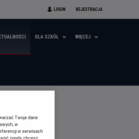
LOGIN
REJESTRACJA
KTUALNOŚCI
DLA SZKÓŁ
WIĘCEJ
!
twarzać Twoje dane
gowych, w
eferencji w serwisach
yrazić zgody, chcesz