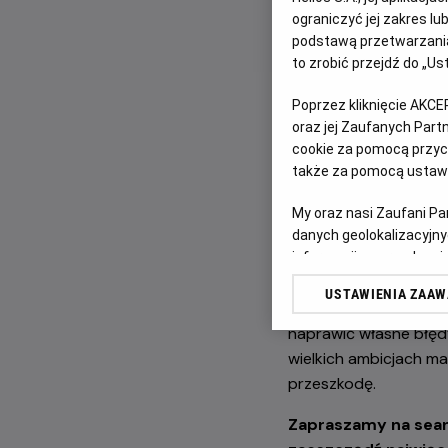
Przygotuj się na p
ograniczyć jej zakres l
podstawą przetwarzania
bohaterów animacji
to zrobić przejdź do „
Poprzez kliknięcie AKCE
oraz jej Zaufanych Par
cookie za pomocą przyci
także za pomocą ustawi
My oraz nasi Zaufani P
danych geolokalizacyjny
Animacja
„Minionki i
informacji na urządzeniu
odbiorców i ulepszanie u
podbić Hollywood i zo
USTAWIENIA ZAA
Lista Zaufanych Partn
przypadek uwalniają 
naprawić własne błędy
wielkich ambicjach m
przeszkodę.
Zapraszamy na seanse