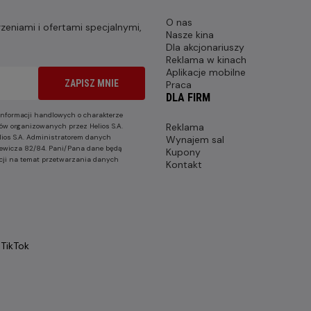
O nas
eniami i ofertami specjalnymi,
Nasze kina
Dla akcjonariuszy
Reklama w kinach
Aplikacje mobilne
ZAPISZ MNIE
Praca
DLA FIRM
nformacji handlowych o charakterze
Reklama
ów organizowanych przez Helios S.A.
lios S.A. Administratorem danych
Wynajem sal
nkiewicza 82/84. Pani/Pana dane będą
Kupony
cji na temat przetwarzania danych
Kontakt
TikTok