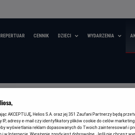
REPERTUAR
CENNIK
DZIECI
WYDARZENIA
A
iosa,
STRASZYDŁA - KUP BILET JUŻ DZIŚ
kając AKCEPTUJĘ, Helios S.A. oraz jej
351
Zaufani Partnerzy będą prze
ŚCI
 IP, adresy e-mail czy identyfikatory plików cookie do celów marketin
eby wyświetlania reklam dopasowanych do Twoich zainteresowań i pr
jach i w Internecie. Wyrażenie zgody jest dobrowolne. Jeśli nie chcesz w