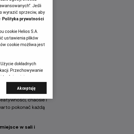
dziej zwariowanych
aawansowanych”. Jeśli
 wyrazić sprzeciw, aby
e
Polityka prywatności
 cookie Helios S.A.
ć ustawienia plików
ków cookie możliwa jest
:
Użycie dokładnych
ikacji. Przechowywanie
e postanawiają
 treści, opinie
roli, gdy przez
Akceptuję
ą połączyć siły, aby
eatywności, chaosie i
 warto pokonać każdą
iejsce w sali i