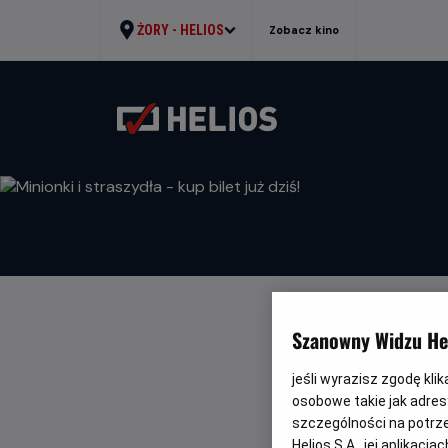
ŻORY -
HELIOS
Zobacz kino
Szanowny Widzu Hel
MINIONKI I 
jeśli wyrazisz zgodę kli
WRÓĆ DO AKTUALNO
osobowe takie jak adresy
szczególności na potrz
Helios S.A., jej aplikac