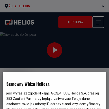
ŻORY -
HELIOS
KUP TERAZ
NAPISY
JUŻ W SPRZEDAŻY!
PREMIERA
Szanowny Widzu Heliosa,
Gwiazdozbiór psa
jeśli wyrazisz zgodę klikając AKCEPTUJĘ, Helios S.A. oraz jej
Oryginalny
Gatunek
Minimalny
The Dog Stars
Akcja
Od 13 lat
tytuł
Czas
Kraj
wiek
353
Zaufani Partnerzy będą przetwarzać Twoje dane
119 min
USA (2026)
trwania
i
osobowe takie jak adresy IP, adresy e-mail czy identyfikatory
rok