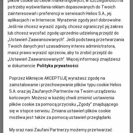
plików cookie do celów marketingowych, w szczególności na
produkcji
potrzeby wyświetlania reklam dopasowanych do Twoich
OBSERWUJ
zainteresowań i preferencji w serwisach Helios S.A., jej
aplikacjach i w Internecie. Wyrażenie zgody jest dobrowolne.
Jeśli nie chcesz wyrazić zgody, chcesz ograniczyć jej zakres
WIĘCEJ SZCZEGÓŁÓW
lub chcesz wycofać zgodę uprzednio udzieloną przejdź do
PREMIERA
„Ustawień Zaawansowanych”. Jeśli podstawą przetwarzania
28 sierpnia 2026
Twoich danych jest uzasadniony interes administratora,
REŻYSERIA
SCENARIUSZ
GODZINY SEANSÓW
masz prawo wyrazić sprzeciw, aby to zrobić przejdź do
Ridley Scott
Mark L. Smith
„Ustawień Zaawansowanych”. Więcej informacji znajdziesz
PIĄTEK, 28 SIERPNIA 2026
OBSADA
w dokumencie
Polityka prywatności
PIĄTEK,
Josh Brolin, Guy Pearce, Benedict Wong, Allison Janney,
28
18:30
Margaret Qualley, Jacob Elordi
Poprzez kliknięcie AKCEPTUJĘ wyrażasz zgodę na
SIERPNIA
2D, napisy
zainstalowanie i przechowywanie plików typu cookie Helios
2026
S.A. oraz jej Zaufanych Partnerów na Twoim urządzeniu
końcowym. Możesz w każdej chwili zmienić ustawienia
plików cookie za pomocą przycisku „Zgody” znajdującego
POKAŻ KOLEJNE DNI
się w stopce serwisu. Zmiana ustawień plików cookie
możliwa jest także za pomocą ustawień przeglądarki.
OPIS FILMU
My oraz nasi Zaufani Partnerzy możemy przetwarzać