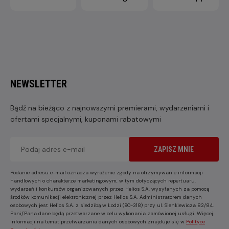
NEWSLETTER
Bądź na bieżąco z najnowszymi premierami, wydarzeniami i
ofertami specjalnymi, kuponami rabatowymi
ZAPISZ MNIE
Podanie adresu e-mail oznacza wyrażenie zgody na otrzymywanie informacji
handlowych o charakterze marketingowym, w tym dotyczących repertuaru,
wydarzeń i konkursów organizowanych przez Helios S.A. wysyłanych za pomocą
środków komunikacji elektronicznej przez Helios S.A. Administratorem danych
osobowych jest Helios S.A. z siedzibą w Łodzi (90-318) przy ul. Sienkiewicza 82/84.
Pani/Pana dane będą przetwarzane w celu wykonania zamówionej usługi. Więcej
informacji na temat przetwarzania danych osobowych znajduje się w
Polityce