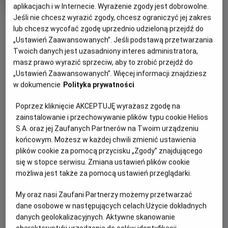
produkcji
aplikacjach i w Internecie. Wyrażenie zgody jest dobrowolne.
Jeśli nie chcesz wyrazić zgody, chcesz ograniczyć jej zakres
OBSERWUJ
lub chcesz wycofać zgodę uprzednio udzieloną przejdź do
„Ustawień Zaawansowanych”. Jeśli podstawą przetwarzania
Twoich danych jest uzasadniony interes administratora,
WIĘCEJ SZCZEGÓŁÓW
PREMIERA
masz prawo wyrazić sprzeciw, aby to zrobić przejdź do
25 października 2013
„Ustawień Zaawansowanych”. Więcej informacji znajdziesz
REŻYSERIA
SCENARIUSZ
w dokumencie
Polityka prywatności
OPIS FILMU
Paweł Pawlikowski
Paweł Pawlikowski, Rebecca
Poprzez kliknięcie AKCEPTUJĘ wyrażasz zgodę na
Lenkiewicz
Polska. Rok 1962. Anna jest w nowicjacie, jako sierota
zainstalowanie i przechowywanie plików typu cookie Helios
OBSADA
umieszczona w klasztorze pod opieką zakonnic. Matka
S.A. oraz jej Zaufanych Partnerów na Twoim urządzeniu
Agata Kulesza, Dawid Ogrodnik, Agata Trzebuchowska
przełożona namawia ją, by przed święceniami odwiedziła
końcowym. Możesz w każdej chwili zmienić ustawienia
swoją ciotkę, jedyną żyjącą krewną. Ciotka opowiada Annie
plików cookie za pomocą przycisku „Zgody” znajdującego
o losach rodziny. Wyznaje, że Anna jest Żydówką. Decydują
się w stopce serwisu. Zmiana ustawień plików cookie
się pojechać do miejscowości, gdzie przed wojną mieszkali
możliwa jest także za pomocą ustawień przeglądarki.
dziadkowie i rodzice Anny. W czasie wojny rodzina była
My oraz nasi Zaufani Partnerzy możemy przetwarzać
przechowywana przez polskich sąsiadów, ale Wanda
dane osobowe w następujących celach:
Użycie dokładnych
podejrzewa, że zostali przez niego zabici. W ich rodzinnym
danych geolokalizacyjnych. Aktywne skanowanie
domu mieszka teraz syn sąsiada, Feliks. Wandzie udaje się