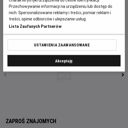
charakterystyki urządzenia do celów identyfikacji.
wydobyć od niego informacje o ojcu. Kobiety odnajdują
Przechowywanie informacji na urządzeniu lub dostęp do
mężczyznę w szpitalu. Wanda przepytuje go, ale załamuje
nich. Spersonalizowane reklamy i treści, pomiar reklam i
się przy pytaniu o małego chłopca, imieniem Tadzio. Anna
treści, opinie odbiorców i ulepszanie usług.
domyśla się, że chodzi o chłopca ze zdjęcia i że jest on
Lista Zaufanych Partnerów
synem Wandy...
USTAWIENIA ZAAWANSOWANE
Akceptuję
ZAPROŚ ZNAJOMYCH