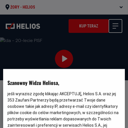
ŻORY -
HELIOS
KUP TERAZ
Szanowny Widzu Heliosa,
FILM POLSKI
jeśli wyrazisz zgodę klikając AKCEPTUJĘ, Helios S.A. oraz jej
353
Zaufani Partnerzy będą przetwarzać Twoje dane
Ida - 20-lecie PISF
osobowe takie jak adresy IP, adresy e-mail czy identyfikatory
Oryginalny
Gatunek
Minimalny
Ida
Dramat
Od 15 lat
plików cookie do celów marketingowych, w szczególności na
tytuł
Czas
Kraj
wiek
82 min
Dania, Polska
potrzeby wyświetlania reklam dopasowanych do Twoich
trwania
i
zainteresowań i preferencji w serwisach Helios S.A., jej
rok