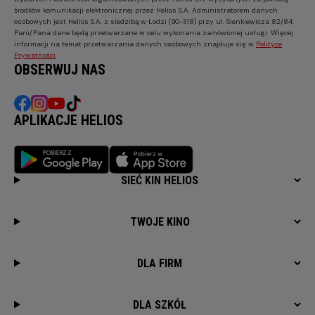
środków komunikacji elektronicznej przez Helios S.A. Administratorem danych
osobowych jest Helios S.A. z siedzibą w Łodzi (90-318) przy ul. Sienkiewicza 82/84.
Pani/Pana dane będą przetwarzane w celu wykonania zamówionej usługi. Więcej
informacji na temat przetwarzania danych osobowych znajduje się w
Polityce
Prywatności
.
OBSERWUJ NAS
APLIKACJE HELIOS
SIEĆ KIN HELIOS
TWOJE KINO
DLA FIRM
DLA SZKÓŁ