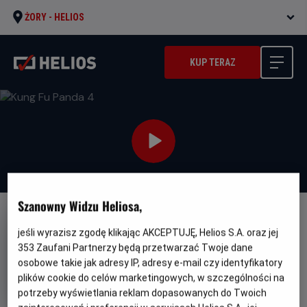
ŻORY -
HELIOS
KUP TERAZ
Szanowny Widzu Heliosa,
DUBBING
jeśli wyrazisz zgodę klikając AKCEPTUJĘ, Helios S.A. oraz jej
Kung Fu Panda 4
353
Zaufani Partnerzy będą przetwarzać Twoje dane
osobowe takie jak adresy IP, adresy e-mail czy identyfikatory
Oryginalny
Gatunek
Kung Fu Panda 4
Animowany /
tytuł
Minimalny
plików cookie do celów marketingowych, w szczególności na
Przygodowy
Od 6 lat
Czas
Kraj
wiek
94 min
Inne, USA (2024)
potrzeby wyświetlania reklam dopasowanych do Twoich
trwania
i
6.3