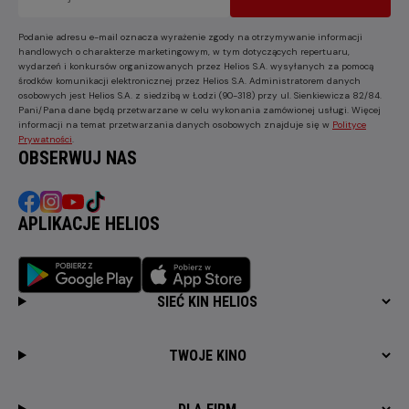
Podanie adresu e-mail oznacza wyrażenie zgody na otrzymywanie informacji
handlowych o charakterze marketingowym, w tym dotyczących repertuaru,
wydarzeń i konkursów organizowanych przez Helios S.A. wysyłanych za pomocą
środków komunikacji elektronicznej przez Helios S.A. Administratorem danych
osobowych jest Helios S.A. z siedzibą w Łodzi (90-318) przy ul. Sienkiewicza 82/84.
Pani/Pana dane będą przetwarzane w celu wykonania zamówionej usługi. Więcej
informacji na temat przetwarzania danych osobowych znajduje się w
Polityce
Prywatności
.
OBSERWUJ NAS
APLIKACJE HELIOS
SIEĆ KIN HELIOS
TWOJE KINO