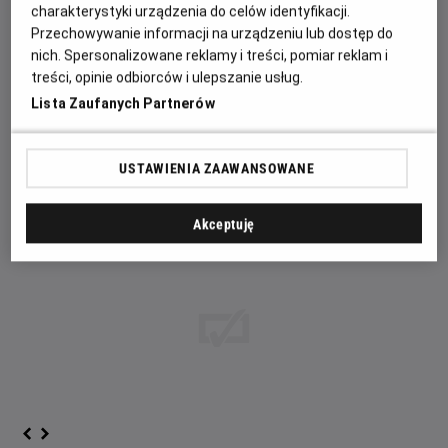
Kameleona, maleńka jaszczurka, która może zmieniać
charakterystyki urządzenia do celów identyfikacji.
kształt w dowolne stworzenie, duże lub małe. PO będzie
Przechowywanie informacji na urządzeniu lub dostęp do
potrzebował pomocy. Znajdzie ją u bystrej lisicy Zhen,
nich. Spersonalizowane reklamy i treści, pomiar reklam i
której umiejętności okażą się nieocenione. W dążeniu do
treści, opinie odbiorców i ulepszanie usług.
ochrony Doliny Spokoju przed Kameleoną, ten komediowy
Lista Zaufanych Partnerów
duet będzie musiał współpracować. PO odkryje, że
przyjaciół można znaleźć w najbardziej nieoczekiwanych
miejscach.
USTAWIENIA ZAAWANSOWANE
Akceptuję