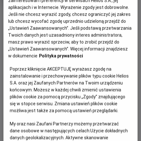
zainteresowań i preferencji w serwisach Helios S.A., jej
OCENA HELIOS
rok
aplikacjach i w Internecie. Wyrażenie zgody jest dobrowolne.
produkcji
Jeśli nie chcesz wyrazić zgody, chcesz ograniczyć jej zakres
lub chcesz wycofać zgodę uprzednio udzieloną przejdź do
„Ustawień Zaawansowanych”. Jeśli podstawą przetwarzania
Twoich danych jest uzasadniony interes administratora,
PREMIERA
masz prawo wyrazić sprzeciw, aby to zrobić przejdź do
OPIS FILMU
8 marca 2024
„Ustawień Zaawansowanych”. Więcej informacji znajdziesz
REŻYSERIA
SCENARIUSZ
w dokumencie
Polityka prywatności
Po ostatnich niebezpiecznych przygodach, w których
Stephanie Ma Stine, Mike
Jonathan Aibel, Glenn
pokonał światowej klasy złoczyńców dzięki swojej
Poprzez kliknięcie AKCEPTUJĘ wyrażasz zgodę na
Mitchell
Berger, Mike Mitchell,
niezrównanej odwadze i szalonym umiejętnościom sztuk
zainstalowanie i przechowywanie plików typu cookie Helios
Stephanie Ma Stine
walki, PO, Smoczy Wojownik zostaje wezwany przez
S.A. oraz jej Zaufanych Partnerów na Twoim urządzeniu
przeznaczenie, aby... dać sobie już spokój. A dokładniej, ma
końcowym. Możesz w każdej chwili zmienić ustawienia
zostać duchowym przywódcą Doliny Spokoju. Wiąże się z
plików cookie za pomocą przycisku „Zgody” znajdującego
tym kilka oczywistych problemów. Po pierwsze, PO wie tyle
się w stopce serwisu. Zmiana ustawień plików cookie
możliwa jest także za pomocą ustawień przeglądarki.
samo o duchowym przywództwie, co o diecie paleo, a po
drugie, musi szybko znaleźć i wyszkolić nowego Smoczego
My oraz nasi Zaufani Partnerzy możemy przetwarzać
Wojownika, zanim będzie mógł objąć swoje nowe
dane osobowe w następujących celach:
Użycie dokładnych
stanowisko. Co gorsza, do gry wkracza czarodziejka-
danych geolokalizacyjnych. Aktywne skanowanie