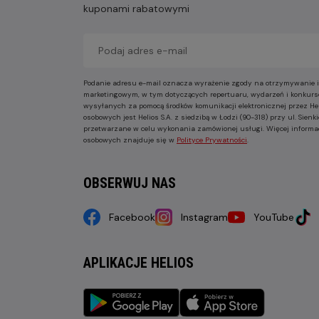
kuponami rabatowymi
Podanie adresu e-mail oznacza wyrażenie zgody na otrzymywanie i
marketingowym, w tym dotyczących repertuaru, wydarzeń i konkurs
wysyłanych za pomocą środków komunikacji elektronicznej przez He
osobowych jest Helios S.A. z siedzibą w Łodzi (90-318) przy ul. Sie
przetwarzane w celu wykonania zamówionej usługi. Więcej informa
osobowych znajduje się w
Polityce Prywatności
.
OBSERWUJ NAS
Facebook
Instagram
YouTube
APLIKACJE HELIOS