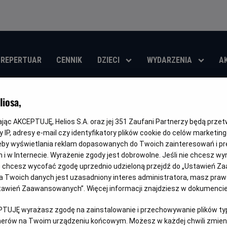
REPERTUAR
CENNIK
DZIECI
WYDARZENIA
A
iosa,
kając AKCEPTUJĘ, Helios S.A. oraz jej
351
Zaufani Partnerzy będą prze
Psy i koty 3: Łap
 IP, adresy e-mail czy identyfikatory plików cookie do celów marketin
eby wyświetlania reklam dopasowanych do Twoich zainteresowań i pr
jach i w Internecie. Wyrażenie zgody jest dobrowolne. Jeśli nie chcesz w
Oryginalny
Gatunek
Cats & Dogs 3: Paws Unite
Komedia / Familijny / Akcja
ub chcesz wycofać zgodę uprzednio udzieloną przejdź do „Ustawień Z
tytuł
 Twoich danych jest uzasadniony interes administratora, masz prawo
OBSERWUJ
Ustawień Zaawansowanych”. Więcej informacji znajdziesz w dokumenci
PTUJĘ wyrażasz zgodę na zainstalowanie i przechowywanie plików typu
tnerów na Twoim urządzeniu końcowym. Możesz w każdej chwili zmieni