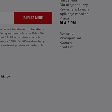
Nasze kina
Dla akcjonariuszy
Reklama w kinach
Aplikacje mobilne
ZAPISZ MNIE
Praca
DLA FIRM
nformacji handlowych o charakterze
Reklama
ów organizowanych przez Helios S.A.
lios S.A. Administratorem danych
Wynajem sal
nkiewicza 82/84. Pani/Pana dane będą
Kupony
cji na temat przetwarzania danych
Kontakt
TikTok