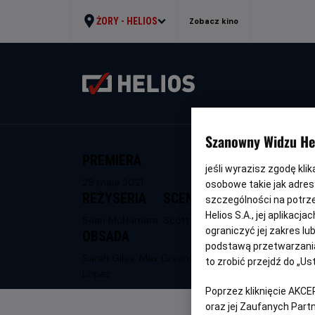
ŻORY -
HELIOS
Zobacz kino
Szanowny Widzu Hel
PREMIERA
jeśli wyrazisz zgodę kli
29 maja 2021
osobowe takie jak adresy
REŻYSERIA
SCENARIUSZ
szczególności na potrz
Helios S.A., jej aplikac
Sean McNamara
Scott Bindley
ograniczyć jej zakres l
OBSADA
podstawą przetwarzania
Sarah Giles, Max Greenfield, George
to zrobić przejdź do „
Lopez
Poprzez kliknięcie AKCE
oraz jej Zaufanych Par