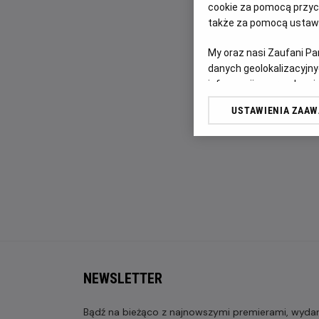
cookie za pomocą przyci
także za pomocą ustawi
My oraz nasi Zaufani P
danych geolokalizacyjny
informacji na urządzeniu
odbiorców i ulepszanie u
USTAWIENIA ZAA
Lista Zaufanych Partn
NEWSLETTER
Bądź na bieżąco z najnowszymi premierami, wydarz