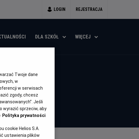
LOGIN
REJESTRACJA
KTUALNOŚCI
DLA SZKÓŁ
WIĘCEJ
twarzać Twoje dane
a w łapę
gowych, w
eferencji w serwisach
yrazić zgody, chcesz
Minimalny
Czas
Kraj
Od 7 lat
84 min
USA
aawansowanych”. Jeśli
wiek
trwania
i
 wyrazić sprzeciw, aby
rok
e
Polityka prywatności
produkcji
 cookie Helios S.A.
ć ustawienia plików