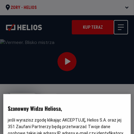
ŻORY -
HELIOS
KUP TERAZ
NAPISY
Vermeer. Blisko mistrza
Szanowny Widzu Heliosa,
Gatunek
Minimalny
Dokumentalny
Od 10 lat
jeśli wyrazisz zgodę klikając AKCEPTUJĘ, Helios S.A. oraz jej
Czas
Kraj
wiek
79 min
Dania (2023)
trwania
i
351
Zaufani Partnerzy będą przetwarzać Twoje dane
rok
osobowe takie jak adresy IP, adresy e-mail czy identyfikatory