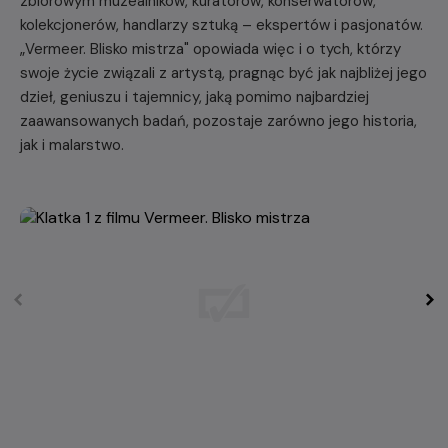
zbiorowym muzealników, kuratorów, konserwatorów,
kolekcjonerów, handlarzy sztuką – ekspertów i pasjonatów.
„Vermeer. Blisko mistrza" opowiada więc i o tych, którzy
swoje życie związali z artystą, pragnąc być jak najbliżej jego
dzieł, geniuszu i tajemnicy, jaką pomimo najbardziej
zaawansowanych badań, pozostaje zarówno jego historia,
jak i malarstwo.