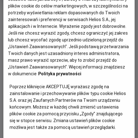
produkcji
plików cookie do celów marketingowych, w szczególności na
potrzeby wyświetlania reklam dopasowanych do Twoich
OBSERWUJ
zainteresowań i preferencji w serwisach Helios S.A., jej
aplikacjach i w Internecie. Wyrażenie zgody jest dobrowolne.
Jeśli nie chcesz wyrazić zgody, chcesz ograniczyć jej zakres
WIĘCEJ SZCZEGÓŁÓW
PREMIERA
lub chcesz wycofać zgodę uprzednio udzieloną przejdź do
12 maja 2023
„Ustawień Zaawansowanych”. Jeśli podstawą przetwarzania
REŻYSERIA
OPIS FILMU
Twoich danych jest uzasadniony interes administratora,
Suzane Raes
masz prawo wyrazić sprzeciw, aby to zrobić przejdź do
OBSADA
Bohaterem tego fascynującego dokumentu jest człowiek,
„Ustawień Zaawansowanych”. Więcej informacji znajdziesz
w dokumencie
Polityka prywatności
który potrafił stworzyć wszechświat w rogu pokoju i jak
Jonathan Janson, Anna Krekeler, Abbie Vandivere
nikt umiał uchwycić i uwiecznić ulotne, intymne chwile -
Poprzez kliknięcie AKCEPTUJĘ wyrażasz zgodę na
Johannes Vermeer, jeden z największych malarzy w historii.
zainstalowanie i przechowywanie plików typu cookie Helios
Zgodnie z obietnicą w tytule, „Blisko mistrza" zdejmuje
S.A. oraz jej Zaufanych Partnerów na Twoim urządzeniu
słynne dzieła ze ścian, wyjmuje z ram i zabiera do
końcowym. Możesz w każdej chwili zmienić ustawienia
laboratorium, by ukazać nam w zbliżeniu oszałamiające
plików cookie za pomocą przycisku „Zgody” znajdującego
detale – na przykład „Dziewczyny z perłą" - i odsłonić
się w stopce serwisu. Zmiana ustawień plików cookie
ukryte pod farbą warstwy. Twórcy pozwalają nam tez
możliwa jest także za pomocą ustawień przeglądarki.
zajrzeć za kulisy najgłośniejszej wystawy tego roku, na