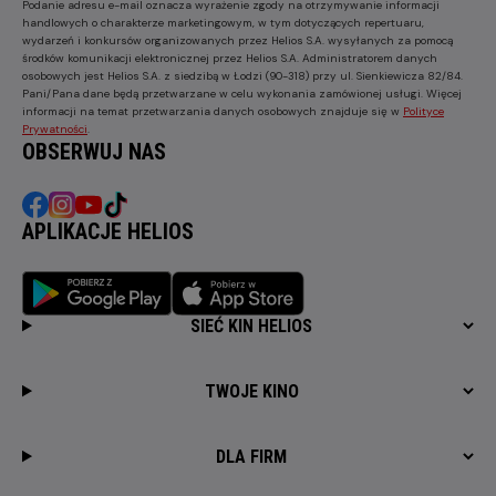
Podanie adresu e-mail oznacza wyrażenie zgody na otrzymywanie informacji
handlowych o charakterze marketingowym, w tym dotyczących repertuaru,
wydarzeń i konkursów organizowanych przez Helios S.A. wysyłanych za pomocą
środków komunikacji elektronicznej przez Helios S.A. Administratorem danych
osobowych jest Helios S.A. z siedzibą w Łodzi (90-318) przy ul. Sienkiewicza 82/84.
Pani/Pana dane będą przetwarzane w celu wykonania zamówionej usługi. Więcej
informacji na temat przetwarzania danych osobowych znajduje się w
Polityce
Prywatności
.
OBSERWUJ NAS
APLIKACJE HELIOS
SIEĆ KIN HELIOS
TWOJE KINO
DLA FIRM