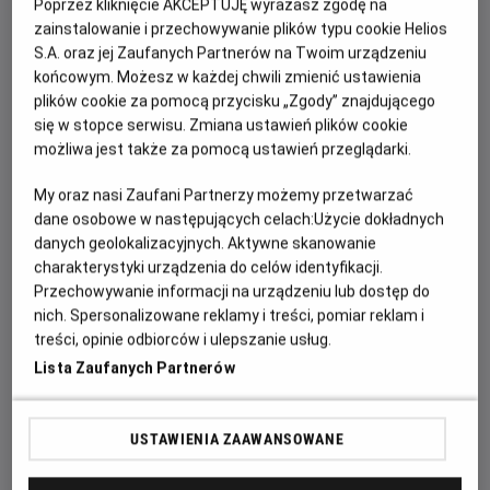
Poprzez kliknięcie AKCEPTUJĘ wyrażasz zgodę na
GODZINY SEANSÓW
zainstalowanie i przechowywanie plików typu cookie Helios
S.A. oraz jej Zaufanych Partnerów na Twoim urządzeniu
PIĄTEK, 21 SIERPNIA 2026
końcowym. Możesz w każdej chwili zmienić ustawienia
PIĄTEK,
plików cookie za pomocą przycisku „Zgody” znajdującego
21
18:00
*
się w stopce serwisu. Zmiana ustawień plików cookie
SIERPNIA
2D, napisy
możliwa jest także za pomocą ustawień przeglądarki.
2026
My oraz nasi Zaufani Partnerzy możemy przetwarzać
dane osobowe w następujących celach:
Użycie dokładnych
POKAŻ KOLEJNE DNI
danych geolokalizacyjnych. Aktywne skanowanie
charakterystyki urządzenia do celów identyfikacji.
*
nie obowiązują kupony i zaproszenia
Przechowywanie informacji na urządzeniu lub dostęp do
Grzegorz Dolniak "Mogło być
nich. Spersonalizowane reklamy i treści, pomiar reklam i
treści, opinie odbiorców i ulepszanie usług.
gorzej" Stand up w Helios na
Scenie
Lista Zaufanych Partnerów
Od 15 lat, 107 min, Stand-up
USTAWIENIA ZAAWANSOWANE