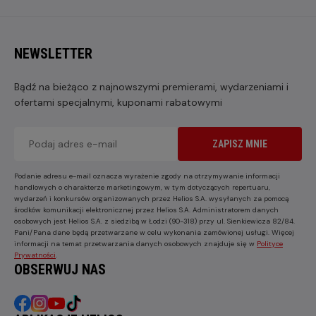
NEWSLETTER
Bądź na bieżąco z najnowszymi premierami, wydarzeniami i
ofertami specjalnymi, kuponami rabatowymi
ZAPISZ MNIE
Podanie adresu e-mail oznacza wyrażenie zgody na otrzymywanie informacji
handlowych o charakterze marketingowym, w tym dotyczących repertuaru,
wydarzeń i konkursów organizowanych przez Helios S.A. wysyłanych za pomocą
środków komunikacji elektronicznej przez Helios S.A. Administratorem danych
osobowych jest Helios S.A. z siedzibą w Łodzi (90-318) przy ul. Sienkiewicza 82/84.
Pani/Pana dane będą przetwarzane w celu wykonania zamówionej usługi. Więcej
informacji na temat przetwarzania danych osobowych znajduje się w
Polityce
Prywatności
.
OBSERWUJ NAS