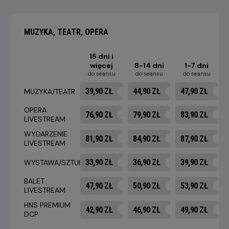
MUZYKA, TEATR, OPERA
15 dni i
więcej
8-14 dni
1-7 dni
do seansu
do seansu
do seansu
39,90 ZŁ
44,90 ZŁ
47,90 ZŁ
MUZYKA/TEATR
OPERA
76,90 ZŁ
79,90 ZŁ
83,90 ZŁ
LIVESTREAM
WYDARZENIE
81,90 ZŁ
84,90 ZŁ
87,90 ZŁ
LIVESTREAM
33,90 ZŁ
36,90 ZŁ
39,90 ZŁ
WYSTAWA/SZTUKA
BALET
47,90 ZŁ
50,90 ZŁ
53,90 ZŁ
LIVESTREAM
HNS PREMIUM
42,90 ZŁ
46,90 ZŁ
49,90 ZŁ
DCP