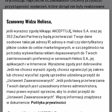
Wychodząc naprzeciw oczekiwaniom chcemy przybliżyć
przystępność wydarzeń, które dotąd nie były realizowane
na tak szeroką skalę. Sprowadzimy na kinowe sale:
koncerty, imprezy LIVE, spektakle teatralne i nie tylko!
Szanowny Widzu Heliosa,
jeśli wyrazisz zgodę klikając AKCEPTUJĘ, Helios S.A. oraz jej
NAJBLIŻSZE WYDARZENIA
353
Zaufani Partnerzy będą przetwarzać Twoje dane
osobowe takie jak adresy IP, adresy e-mail czy identyfikatory
plików cookie do celów marketingowych, w szczególności na
André Rieu. Niech żyje
potrzeby wyświetlania reklam dopasowanych do Twoich
Maastricht! w Helios na Scenie
zainteresowań i preferencji w serwisach Helios S.A., jej
aplikacjach i w Internecie. Wyrażenie zgody jest dobrowolne.
Od 10 lat, 180 min, Koncert
Jeśli nie chcesz wyrazić zgody, chcesz ograniczyć jej zakres
lub chcesz wycofać zgodę uprzednio udzieloną przejdź do
„Ustawień Zaawansowanych”. Jeśli podstawą przetwarzania
Twoich danych jest uzasadniony interes administratora,
Zasiądź z bliskimi w kinie, bo czeka na Was 20. już
masz prawo wyrazić sprzeciw, aby to zrobić przejdź do
retransmisja letniego koncertu André Rieu z Maastricht!
„Ustawień Zaawansowanych”. Więcej informacji znajdziesz
w dokumencie
Polityka prywatności
Czytaj więcej