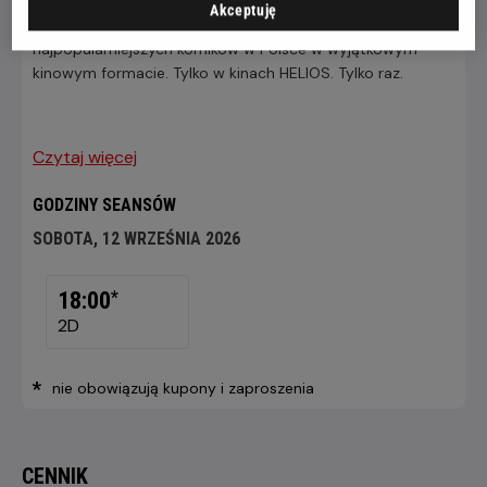
MOGŁO BYĆ GORZEJ to najnowszy program stand up
Akceptuję
Grzegorza Dolniaka. Zobacz stand up jednego z
najpopularniejszych komików w Polsce w wyjątkowym
kinowym formacie. Tylko w kinach HELIOS. Tylko raz.
Czytaj więcej
GODZINY SEANSÓW
SOBOTA, 12 WRZEŚNIA 2026
SOBOTA,
12
18:00
*
WRZEŚNIA
2D
2026
*
nie obowiązują kupony i zaproszenia
CENNIK