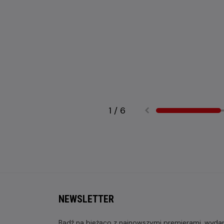
1
/
6
NEWSLETTER
Bądź na bieżąco z najnowszymi premierami, wydarz