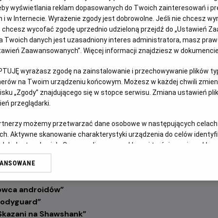
eby wyświetlania reklam dopasowanych do Twoich zainteresowań i pr
jach i w Internecie. Wyrażenie zgody jest dobrowolne. Jeśli nie chcesz w
 wszystkich miłośników kina na wyjątkową podróż przez histo
ub chcesz wycofać zgodę uprzednio udzieloną przejdź do „Ustawień Z
ay
przygotowaliśmy specjalną wakacyjną odsłonę pod hasłe
 Twoich danych jest uzasadniony interes administratora, masz prawo
Ustawień Zaawansowanych”. Więcej informacji znajdziesz w dokumenci
pniu na ekranach kin Helios zagości sześć ponadczasowych prod
i światowej kinematografii.
PTUJĘ wyrażasz zgodę na zainstalowanie i przechowywanie plików typu
tnerów na Twoim urządzeniu końcowym. Możesz w każdej chwili zmieni
azja, by ponownie przeżyć emocje towarzyszące kultowym se
sku „Zgody” znajdującego się w stopce serwisu. Zmiana ustawień pli
lepszym możliwym wydaniu – na wielkim kinowym ekranie. Co w
eń przeglądarki.
w nigdy wcześniej nie była szeroko dostępna w polskich kina
wsza szansa, aby zobaczyć je właśnie w kinie. W repertuarz
artnerzy możemy przetwarzać dane osobowe w następujących celach
” znalazły się:
ch. Aktywne skanowanie charakterystyki urządzenia do celów identyf
 lub dostęp do nich. Spersonalizowane reklamy i treści, pomiar reklam i
ablanca”
sług.
WANSOWANE
jście smoka”
erów
śnienie”
owca androidów
”
„Bodyguard”
„Skazani na Shawshank”