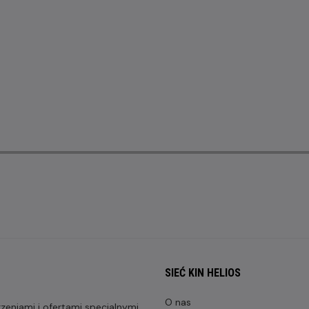
SIEĆ KIN HELIOS
O nas
eniami i ofertami specjalnymi,