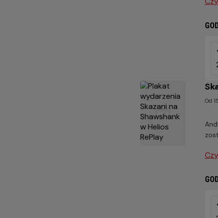
Czy
GOD
SOB
15
SIE
202
Ska
Od 15
And
zost
Czy
GOD
SOB
22
SIE