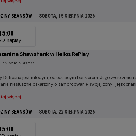
taj więcej
ZINY SEANSÓW
SOBOTA, 15 SIERPNIA 2026
OTA,
15:00
RPNIA
2D, napisy
6
zani na Shawshank w Helios RePlay
 lat, 152 min, Dramat
y Dufresne jest młodym, obiecującym bankierem. Jego życie zmienia 
anie niesłusznie oskarżony o zamordowanie swojej żony i jej kochan
taj więcej
ZINY SEANSÓW
SOBOTA, 22 SIERPNIA 2026
OTA,
15:00
RPNIA