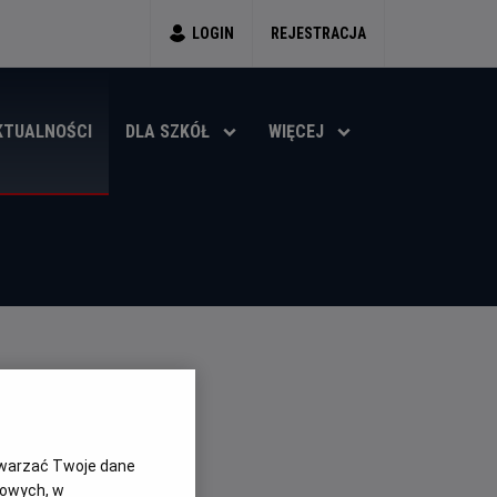
LOGIN
REJESTRACJA
KTUALNOŚCI
DLA SZKÓŁ
WIĘCEJ
ACAJĄ NA
twarzać Twoje dane
gowych, w