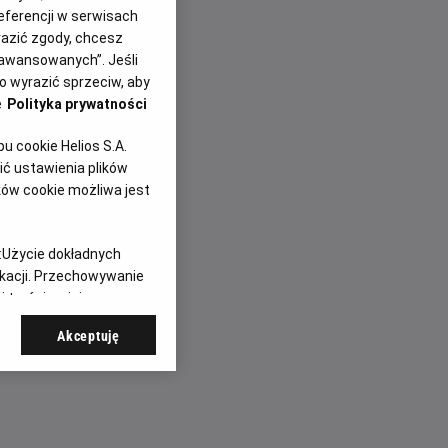
eferencji w serwisach
yrazić zgody, chcesz
rię filmu. W ramach
aawansowanych”. Jeśli
m
„Legendy Warner
 wyrazić sprzeciw, aby
e
Polityka prywatności
ukcji, które na stałe
 cookie Helios S.A.
ć ustawienia plików
ansom lub odkryć je
ków cookie możliwa jest
ięcej, część
ch, dlatego dla wielu
e wakacyjnego cyklu
:
Użycie dokładnych
ikacji. Przechowywanie
 treści, opinie
Akceptuję