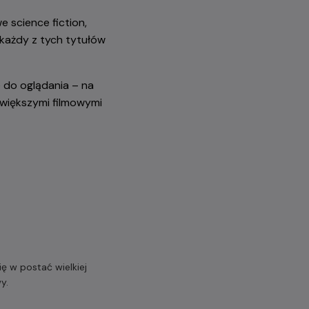
 science fiction,
każdy z tych tytułów
e do oglądania – na
jwiększymi filmowymi
 w postać wielkiej
y.