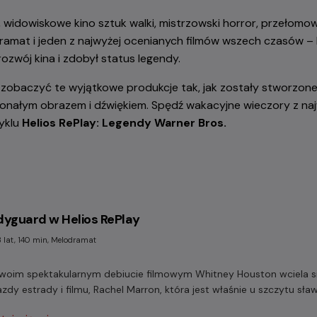
widowiskowe kino sztuk walki, mistrzowski horror, przełomowe
amat i jeden z najwyżej ocenianych filmów wszech czasów – 
rozwój kina i zdobył status legendy.
y zobaczyć te wyjątkowe produkcje tak, jak zostały stworzon
konałym obrazem i dźwiękiem. Spędź wakacyjne wieczory z na
yklu
Helios RePlay: Legendy Warner Bros.
yguard w Helios RePlay
3 lat, 140 min, Melodramat
woim spektakularnym debiucie filmowym Whitney Houston wciela się
zdy estrady i filmu, Rachel Marron, która jest właśnie u szczytu sław