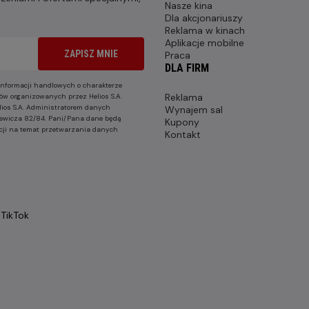
Nasze kina
Dla akcjonariuszy
Reklama w kinach
Aplikacje mobilne
ZAPISZ MNIE
Praca
DLA FIRM
nformacji handlowych o charakterze
Reklama
ów organizowanych przez Helios S.A.
lios S.A. Administratorem danych
Wynajem sal
nkiewicza 82/84. Pani/Pana dane będą
Kupony
cji na temat przetwarzania danych
Kontakt
TikTok