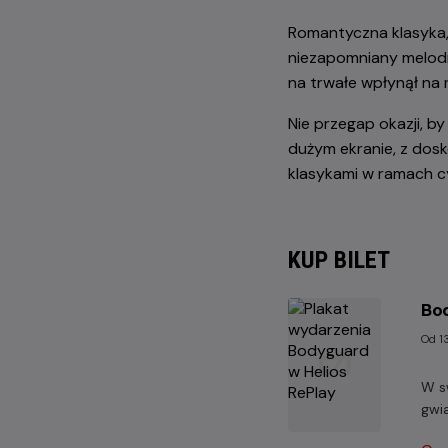
Romantyczna klasyka, 
niezapomniany melodr
na trwałe wpłynął na 
Nie przegap okazji, b
dużym ekranie, z dos
klasykami w ramach c
KUP BILET
Bod
Od 1
W s
gwia