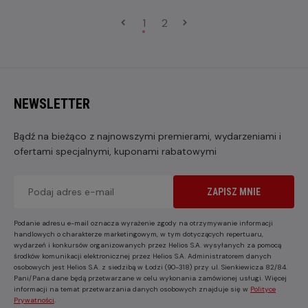
1
2
NEWSLETTER
Bądź na bieżąco z najnowszymi premierami, wydarzeniami i
ofertami specjalnymi, kuponami rabatowymi
ZAPISZ MNIE
Podanie adresu e-mail oznacza wyrażenie zgody na otrzymywanie informacji
handlowych o charakterze marketingowym, w tym dotyczących repertuaru,
wydarzeń i konkursów organizowanych przez Helios S.A. wysyłanych za pomocą
środków komunikacji elektronicznej przez Helios S.A. Administratorem danych
osobowych jest Helios S.A. z siedzibą w Łodzi (90-318) przy ul. Sienkiewicza 82/84.
Pani/Pana dane będą przetwarzane w celu wykonania zamówionej usługi. Więcej
informacji na temat przetwarzania danych osobowych znajduje się w
Polityce
Prywatności
.