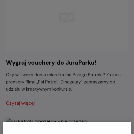
Wygraj vouchery do JuraParku!
Czy w Twoim domu mieszka fan Psiego Patrolu? Z okazji
premiery filmu „Psi Patrol i Dinozaury” zapraszamy do
udziału w kreatywnym konkursie.
Czytaj więcej