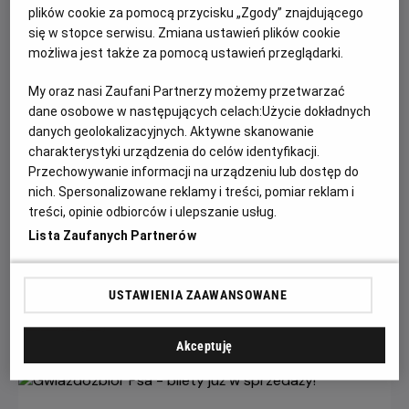
plików cookie za pomocą przycisku „Zgody” znajdującego
się w stopce serwisu. Zmiana ustawień plików cookie
możliwa jest także za pomocą ustawień przeglądarki.
My oraz nasi Zaufani Partnerzy możemy przetwarzać
dane osobowe w następujących celach:
Użycie dokładnych
danych geolokalizacyjnych. Aktywne skanowanie
charakterystyki urządzenia do celów identyfikacji.
Przechowywanie informacji na urządzeniu lub dostęp do
Każde miasto ma swojego Spider-Mana –
nich. Spersonalizowane reklamy i treści, pomiar reklam i
KONKURS!
treści, opinie odbiorców i ulepszanie usług.
Lista Zaufanych Partnerów
Z okazji premiery filmu „Spider-Man: Całkiem nowy dzień”
chcemy udowodnić, że każdy z nas może zostać Spider-
Manem w swoim otoczeniu.
USTAWIENIA ZAAWANSOWANE
Czytaj więcej
Akceptuję