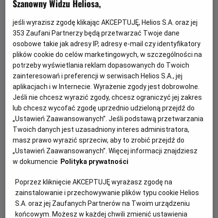
Szanowny Widzu Heliosa,
jeśli wyrazisz zgodę klikając AKCEPTUJĘ, Helios S.A. oraz jej
353
Zaufani Partnerzy będą przetwarzać Twoje dane
osobowe takie jak adresy IP, adresy e-mail czy identyfikatory
plików cookie do celów marketingowych, w szczególności na
potrzeby wyświetlania reklam dopasowanych do Twoich
zainteresowań i preferencji w serwisach Helios S.A., jej
aplikacjach i w Internecie. Wyrażenie zgody jest dobrowolne.
Jeśli nie chcesz wyrazić zgody, chcesz ograniczyć jej zakres
Psi Patrol i dinozaury - nie przegap!
lub chcesz wycofać zgodę uprzednio udzieloną przejdź do
„Ustawień Zaawansowanych”. Jeśli podstawą przetwarzania
Dołącz do dzielnych bohaterów Psiego Patrolu w ich
Twoich danych jest uzasadniony interes administratora,
największej misji ratunkowej w historii.
masz prawo wyrazić sprzeciw, aby to zrobić przejdź do
„Ustawień Zaawansowanych”. Więcej informacji znajdziesz
Czytaj więcej
w dokumencie
Polityka prywatności
Poprzez kliknięcie AKCEPTUJĘ wyrażasz zgodę na
zainstalowanie i przechowywanie plików typu cookie Helios
S.A. oraz jej Zaufanych Partnerów na Twoim urządzeniu
końcowym. Możesz w każdej chwili zmienić ustawienia