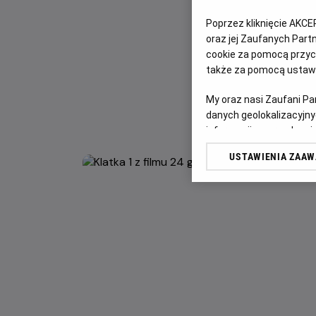
Poprzez kliknięcie AKCE
oraz jej Zaufanych Par
cookie za pomocą przyci
także za pomocą ustawi
My oraz nasi Zaufani P
danych geolokalizacyjny
informacji na urządzeniu
odbiorców i ulepszanie u
USTAWIENIA ZAA
Lista Zaufanych Partn