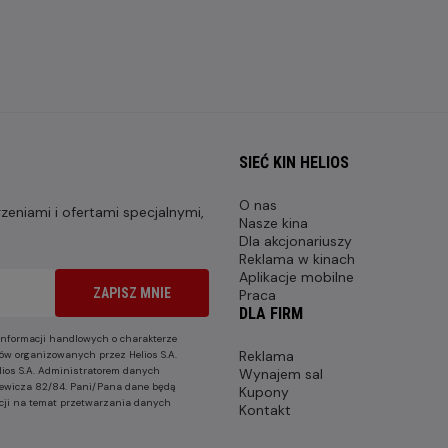
SIEĆ KIN HELIOS
O nas
eniami i ofertami specjalnymi,
Nasze kina
Dla akcjonariuszy
Reklama w kinach
Aplikacje mobilne
ZAPISZ MNIE
Praca
DLA FIRM
nformacji handlowych o charakterze
Reklama
ów organizowanych przez Helios S.A.
lios S.A. Administratorem danych
Wynajem sal
nkiewicza 82/84. Pani/Pana dane będą
Kupony
cji na temat przetwarzania danych
Kontakt