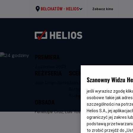
BEŁCHATÓW -
HELIOS
Zobacz kino
PREMIERA
2 czerwca 2023
REŻYSERIA
SCENARIUSZ
Szanowny Widzu Hel
Juan Diego Botto
Juan Diego
Botto, Olga
jeśli wyrazisz zgodę kli
Rodrigez
osobowe takie jak adresy
OBSADA
szczególności na potrz
Helios S.A., jej aplikac
Penélope Cruz, Luis Tosar, Adelfa Calvo
ograniczyć jej zakres l
podstawą przetwarzania
to zrobić przejdź do „