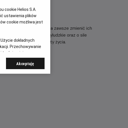
 cookie Helios S.A.
ć ustawienia plików
ków cookie możliwa jest
ągu 24 godzin mogących na zawsze zmienić ich
 wpływa na relacje międzyludzkie oraz o sile
:
Użycie dokładnych
rzez najtrudniejsze momenty życia.
ikacji. Przechowywanie
 treści, opinie
Akceptuję