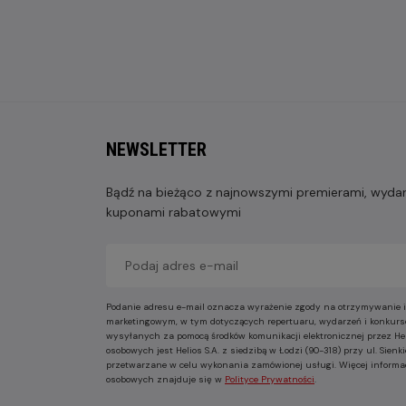
NEWSLETTER
Bądź na bieżąco z najnowszymi premierami, wydarz
kuponami rabatowymi
Podanie adresu e-mail oznacza wyrażenie zgody na otrzymywanie i
marketingowym, w tym dotyczących repertuaru, wydarzeń i konkurs
wysyłanych za pomocą środków komunikacji elektronicznej przez He
osobowych jest Helios S.A. z siedzibą w Łodzi (90-318) przy ul. Sie
przetwarzane w celu wykonania zamówionej usługi. Więcej informa
osobowych znajduje się w
Polityce Prywatności
.