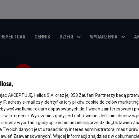
REPERTUAR
CENNIK
DZIECI
WYDARZENIA
A
24 godziny
iosa,
Gatunek
Minimalny
Czas
Kraj
Thriller
Od 15 lat
105 min
Hiszpania (2022)
wiek
trwania
i
kając AKCEPTUJĘ, Helios S.A. oraz jej
353
Zaufani Partnerzy będą prze
rok
 IP, adresy e-mail czy identyfikatory plików cookie do celów marketin
OBSERWUJ
produkcji
eby wyświetlania reklam dopasowanych do Twoich zainteresowań i pr
jach i w Internecie. Wyrażenie zgody jest dobrowolne. Jeśli nie chcesz w
ub chcesz wycofać zgodę uprzednio udzieloną przejdź do „Ustawień Z
 Twoich danych jest uzasadniony interes administratora, masz prawo
Ustawień Zaawansowanych”. Więcej informacji znajdziesz w dokumenci
NAPISY