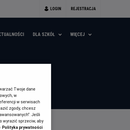
LOGIN
REJESTRACJA
KTUALNOŚCI
DLA SZKÓŁ
WIĘCEJ
twarzać Twoje dane
gowych, w
eferencji w serwisach
yrazić zgody, chcesz
aawansowanych”. Jeśli
 wyrazić sprzeciw, aby
e
Polityka prywatności