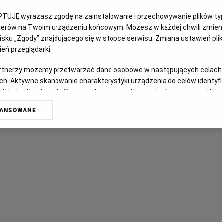
PTUJĘ wyrażasz zgodę na zainstalowanie i przechowywanie plików typu
OPIS FILMU
tnerów na Twoim urządzeniu końcowym. Możesz w każdej chwili zmieni
sku „Zgody” znajdującego się w stopce serwisu. Zmiana ustawień pli
Splecione ze sobą losy trzech postaci opowiedziane w ci
eń przeglądarki.
życie. Przejmująca opowieść o tym, jak kryzys ekonomiczny
artnerzy możemy przetwarzać dane osobowe w następujących celach
przyjaźni i solidarności, które mogą przeprowadzić ludzi p
ch. Aktywne skanowanie charakterystyki urządzenia do celów identyf
 lub dostęp do nich. Spersonalizowane reklamy i treści, pomiar reklam i
sług.
WANSOWANE
erów