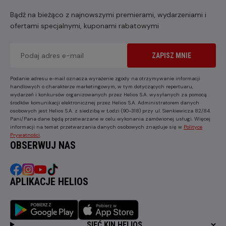
Bądź na bieżąco z najnowszymi premierami, wydarzeniami i
ofertami specjalnymi, kuponami rabatowymi
ZAPISZ MNIE
Podanie adresu e-mail oznacza wyrażenie zgody na otrzymywanie informacji
handlowych o charakterze marketingowym, w tym dotyczących repertuaru,
wydarzeń i konkursów organizowanych przez Helios S.A. wysyłanych za pomocą
środków komunikacji elektronicznej przez Helios S.A. Administratorem danych
osobowych jest Helios S.A. z siedzibą w Łodzi (90-318) przy ul. Sienkiewicza 82/84.
Pani/Pana dane będą przetwarzane w celu wykonania zamówionej usługi. Więcej
informacji na temat przetwarzania danych osobowych znajduje się w
Polityce
Prywatności
.
OBSERWUJ NAS
APLIKACJE HELIOS
SIEĆ KIN HELIOS