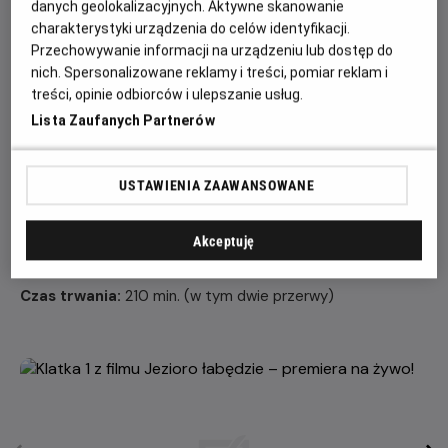
danych geolokalizacyjnych. Aktywne skanowanie
sposób na złamanie zaklęcia czarnoksiężnika.
charakterystyki urządzenia do celów identyfikacji.
Obsada:
Przechowywanie informacji na urządzeniu lub dostęp do
nich. Spersonalizowane reklamy i treści, pomiar reklam i
Orkiestra Royal Opera House
treści, opinie odbiorców i ulepszanie usług.
ODETTA/ODYLIA Yasmine Naghdi
Lista Zaufanych Partnerów
KSIĄŻĘ ZYGFRYD Matthew Ball
VON ROTBART Thomas Whitehead
KSIĘŻNA Christina Arestis
USTAWIENIA ZAAWANSOWANE
BENNO Joonhyuk Jun
MŁODSZE SIOSTRY KSIĘCIA ZYGFRYDA Leticia Dias,
Akceptuję
Annette Buvoli
Czas trwania:
210 min. (w tym dwie przerwy)