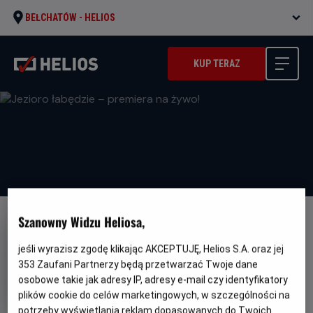
BEŁCHATÓW -
HELIOS
KUP TERAZ
Szanowny Widzu Heliosa,
NAPISY
Jezioro łabędzie – premiera na
jeśli wyrazisz zgodę klikając AKCEPTUJĘ, Helios S.A. oraz jej
353
Zaufani Partnerzy będą przetwarzać Twoje dane
żywo!
osobowe takie jak adresy IP, adresy e-mail czy identyfikatory
Gatunek
Minimalny
Balet
Od 10 lat
plików cookie do celów marketingowych, w szczególności na
Czas
wiek
Kraj
210 min
Wielka Brytania (2024)
potrzeby wyświetlania reklam dopasowanych do Twoich