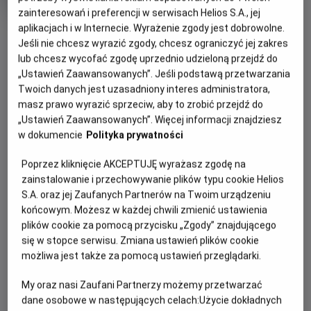
trwania
i
zainteresowań i preferencji w serwisach Helios S.A., jej
rok
produkcji
aplikacjach i w Internecie. Wyrażenie zgody jest dobrowolne.
OBSERWUJ
Jeśli nie chcesz wyrazić zgody, chcesz ograniczyć jej zakres
lub chcesz wycofać zgodę uprzednio udzieloną przejdź do
„Ustawień Zaawansowanych”. Jeśli podstawą przetwarzania
WIĘCEJ SZCZEGÓŁÓW
PREMIERA
Twoich danych jest uzasadniony interes administratora,
27 lutego 2025
masz prawo wyrazić sprzeciw, aby to zrobić przejdź do
REŻYSERIA
OPIS FILMU
„Ustawień Zaawansowanych”. Więcej informacji znajdziesz
Marius Petipa , Lev Ivanov
w dokumencie
Polityka prywatności
Książę Zygfryd podczas polowania natrafia na stado
Poprzez kliknięcie AKCEPTUJĘ wyrażasz zgodę na
łabędzi. Kiedy jeden z łabędzi zamienia się w piękną
zainstalowanie i przechowywanie plików typu cookie Helios
kobietę, Odettę, mężczyzna zdaje się oszołomiony. Na
S.A. oraz jej Zaufanych Partnerów na Twoim urządzeniu
kobietę został jednak rzucony czar, który trzyma ją w
końcowym. Możesz w każdej chwili zmienić ustawienia
niewoli, pozwalając jej odzyskać ludzką postać jedynie w
plików cookie za pomocą przycisku „Zgody” znajdującego
nocy. Von Rotbart, odpowiedzialny na klątwę Odetty,
się w stopce serwisu. Zmiana ustawień plików cookie
zastawia na księcia pułapkę, sprawiając, aby zadeklarował
możliwa jest także za pomocą ustawień przeglądarki.
swoją miłość do identycznie wyglądającej Odylii, a tym
samym złamał przysięgę złożoną Odetcie. Skazana na
My oraz nasi Zaufani Partnerzy możemy przetwarzać
dane osobowe w następujących celach:
Użycie dokładnych
pozostanie łabędziem na zawsze Odetta ma tylko jeden