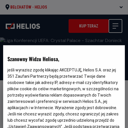
BEŁCHATÓW -
HELIOS
KUP TERAZ
Szanowny Widzu Heliosa,
jeśli wyrazisz zgodę klikając AKCEPTUJĘ, Helios S.A. oraz jej
351
Zaufani Partnerzy będą przetwarzać Twoje dane
osobowe takie jak adresy IP, adresy e-mail czy identyfikatory
plików cookie do celów marketingowych, w szczególności na
FILM POLSKI
potrzeby wyświetlania reklam dopasowanych do Twoich
Liga Konferencji UEFA: Crystal
zainteresowań i preferencji w serwisach Helios S.A., jej
aplikacjach i w Internecie. Wyrażenie zgody jest dobrowolne.
Palace - Szachtar Donieck
Jeśli nie chcesz wyrazić zgody, chcesz ograniczyć jej zakres
Gatunek
Sportowy
lub chcesz wycofać zgodę uprzednio udzieloną przejdź do
Czas
Kraj
150 min
Polska
„Ustawień Zaawansowanych”. Jeśli podstawą przetwarzania