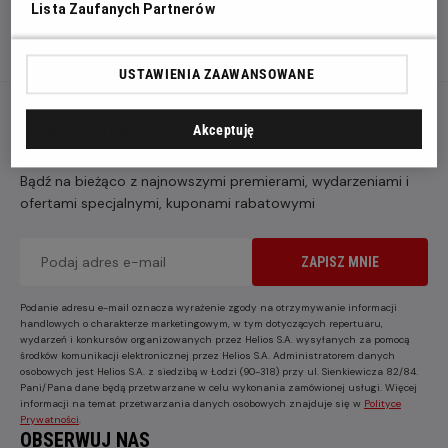
Lista Zaufanych Partnerów
USTAWIENIA ZAAWANSOWANE
NEWSLETTER
Akceptuję
Bądź na bieżąco z najnowszymi premierami, wydarzeniami i
ofertami specjalnymi, kuponami rabatowymi
ZAPISZ MNIE
Podanie adresu e-mail oznacza wyrażenie zgody na otrzymywanie informacji
handlowych o charakterze marketingowym, w tym dotyczących repertuaru,
wydarzeń i konkursów organizowanych przez Helios S.A. wysyłanych za pomocą
środków komunikacji elektronicznej przez Helios S.A. Administratorem danych
osobowych jest Helios S.A. z siedzibą w Łodzi (90-318) przy ul. Sienkiewicza 82/84.
Pani/Pana dane będą przetwarzane w celu wykonania zamówionej usługi. Więcej
informacji na temat przetwarzania danych osobowych znajduje się w
Polityce
Prywatności
.
OBSERWUJ NAS