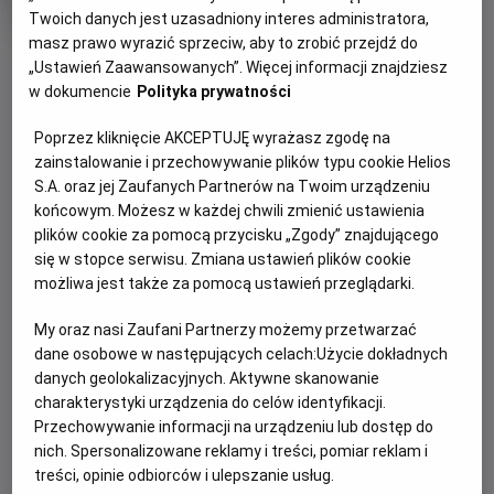
trwania
i
Twoich danych jest uzasadniony interes administratora,
rok
produkcji
masz prawo wyrazić sprzeciw, aby to zrobić przejdź do
OBSERWUJ
„Ustawień Zaawansowanych”. Więcej informacji znajdziesz
w dokumencie
Polityka prywatności
WIĘCEJ SZCZEGÓŁÓW
PREMIERA
Poprzez kliknięcie AKCEPTUJĘ wyrażasz zgodę na
7 maja 2026
zainstalowanie i przechowywanie plików typu cookie Helios
OPIS FILMU
S.A. oraz jej Zaufanych Partnerów na Twoim urządzeniu
końcowym. Możesz w każdej chwili zmienić ustawienia
plików cookie za pomocą przycisku „Zgody” znajdującego
Transmisja meczu Crystal Palace - Szachtar Donieck w
się w stopce serwisu. Zmiana ustawień plików cookie
ramach rozgrywek Ligi Konferencji UEFA.
możliwa jest także za pomocą ustawień przeglądarki.
My oraz nasi Zaufani Partnerzy możemy przetwarzać
ZAPROŚ ZNAJOMYCH
dane osobowe w następujących celach:
Użycie dokładnych
danych geolokalizacyjnych. Aktywne skanowanie
charakterystyki urządzenia do celów identyfikacji.
Przechowywanie informacji na urządzeniu lub dostęp do
nich. Spersonalizowane reklamy i treści, pomiar reklam i
Facebook
Messenger
WhatsApp
treści, opinie odbiorców i ulepszanie usług.