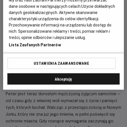
My oraz nasi Zaufani Partnerzy możemy przetwarzać
20:15
dane osobowe w następujących celach:
Użycie dokładnych
2D, napisy
danych geolokalizacyjnych. Aktywne skanowanie
charakterystyki urządzenia do celów identyfikacji.
Przechowywanie informacji na urządzeniu lub dostęp do
POKAŻ KOLEJNE DNI
nich. Spersonalizowane reklamy i treści, pomiar reklam i
treści, opinie odbiorców i ulepszanie usług.
Lista Zaufanych Partnerów
OPIS FILMU
USTAWIENIA ZAAWANSOWANE
Po światowym sukcesie Spider-Man: Bez drogi do domu,
film Spider-Man: Brand New Day otwiera zupełnie nowy
Akceptuję
rozdział w życiu Petera Parkera i Spider-Mana.
Peter jest teraz dorosłym mężczyzną żyjącym samotnie –
od czasu gdy z własnej woli wymazał się z życia i pamięci
tych, których kochał. Walcząc z przestępczością w Nowym
Jorku, który nie zna już jego imienia, w pełni poświęcił się
ochronie miasta. Gdy rosnące wymagania zaczynają go