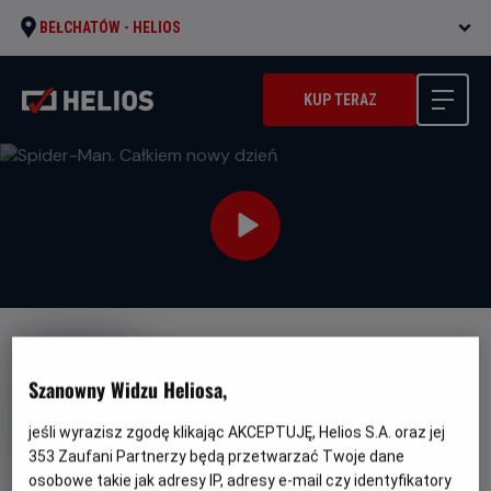
BEŁCHATÓW -
HELIOS
KUP TERAZ
DUBBING
NAPISY
Szanowny Widzu Heliosa,
Spider-Man. Całkiem nowy
dzień
jeśli wyrazisz zgodę klikając AKCEPTUJĘ, Helios S.A. oraz jej
Oryginalny
Gatunek
Spider-Man: Brand New Day
Fantasy /
353
Zaufani Partnerzy będą przetwarzać Twoje dane
tytuł
Minimalny
Przygodowy / Akcja
Od 13 lat
osobowe takie jak adresy IP, adresy e-mail czy identyfikatory