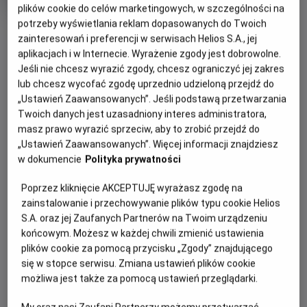
Czas
Kraj
wiek
145 min
USA (2026)
plików cookie do celów marketingowych, w szczególności na
trwania
i
8.3
OCENA HELIOS
potrzeby wyświetlania reklam dopasowanych do Twoich
rok
OBSERWUJ
produkcji
zainteresowań i preferencji w serwisach Helios S.A., jej
aplikacjach i w Internecie. Wyrażenie zgody jest dobrowolne.
Jeśli nie chcesz wyrazić zgody, chcesz ograniczyć jej zakres
WIĘCEJ SZCZEGÓŁÓW
PREMIERA
lub chcesz wycofać zgodę uprzednio udzieloną przejdź do
31 lipca 2026
„Ustawień Zaawansowanych”. Jeśli podstawą przetwarzania
REŻYSERIA
SCENARIUSZ
Twoich danych jest uzasadniony interes administratora,
GODZINY SEANSÓW
masz prawo wyrazić sprzeciw, aby to zrobić przejdź do
Destin Daniel Cretton
Chris McKenna, Erik
DZISIAJ, 7 SIERPNIA 2026
„Ustawień Zaawansowanych”. Więcej informacji znajdziesz
Sommers
w dokumencie
Polityka prywatności
DZISIAJ,
OBSADA
7
10:30
11:00
Zendaya, Tom Holland, Jon Bernthal, Sadie Sink, Mark Ruffalo,
SIERPNIA
Poprzez kliknięcie AKCEPTUJĘ wyrażasz zgodę na
2D, dubbing
2D, dubbing
Jacob Batalon, Tramell Tillman, Michael Mando
2026
zainstalowanie i przechowywanie plików typu cookie Helios
S.A. oraz jej Zaufanych Partnerów na Twoim urządzeniu
14:15
15:45
końcowym. Możesz w każdej chwili zmienić ustawienia
2D, napisy
2D, napisy
plików cookie za pomocą przycisku „Zgody” znajdującego
się w stopce serwisu. Zmiana ustawień plików cookie
17:00
18:00
możliwa jest także za pomocą ustawień przeglądarki.
2D, dubbing
2D, napisy