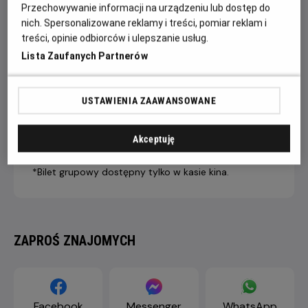
Przechowywanie informacji na urządzeniu lub dostęp do
nich. Spersonalizowane reklamy i treści, pomiar reklam i
treści, opinie odbiorców i ulepszanie usług.
7 dni +
4-6 dni
1-3 dni
Lista Zaufanych Partnerów
do seansu
do seansu
do seansu
LIVE STREAM
43,90 ZŁ
46,90 ZŁ
49,90 ZŁ
PREMIUM
USTAWIENIA ZAAWANSOWANE
Dopłata internetowa 1,50 zł/1 bilet
Akceptuję
*Bilet grupowy dostępny tylko w kasie kina.
ZAPROŚ ZNAJOMYCH
Facebook
Messenger
WhatsApp