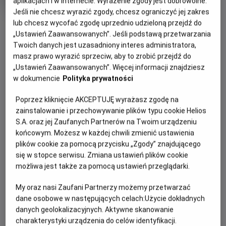
aplikacjach i w Internecie. Wyrażenie zgody jest dobrowolne.
Oryginalny
Gatun
Mistrzostwa Świata FIFA 2026 - Finał
Jeśli nie chcesz wyrazić zgody, chcesz ograniczyć jej zakres
tytuł
Sportowy
OBSERWUJ
lub chcesz wycofać zgodę uprzednio udzieloną przejdź do
Czas
240 min
trwania
„Ustawień Zaawansowanych”. Jeśli podstawą przetwarzania
Twoich danych jest uzasadniony interes administratora,
OPIS WYDARZENIA
masz prawo wyrazić sprzeciw, aby to zrobić przejdź do
„Ustawień Zaawansowanych”. Więcej informacji znajdziesz
Czas na najważniejszy mecz turnieju, który z
w dokumencie
Polityka prywatności
pewnością zapadnie wielu kibicom w pamięci. Europa
vs Ameryka. Hiszpania kontra Argentyna.
Poprzez kliknięcie AKCEPTUJĘ wyrażasz zgodę na
zainstalowanie i przechowywanie plików typu cookie Helios
Która reprezentacja sięgnie po najcenniejsze trofeum
S.A. oraz jej Zaufanych Partnerów na Twoim urządzeniu
okaże się już w najbliższą niedzielę.
końcowym. Możesz w każdej chwili zmienić ustawienia
plików cookie za pomocą przycisku „Zgody” znajdującego
Najlepsze mecze wymagają najlepszej oprawy dlatego
się w stopce serwisu. Zmiana ustawień plików cookie
obejrzyj ten pojedynek na wielkim kinowym ekranie,
możliwa jest także za pomocą ustawień przeglądarki.
wygodnym fotelu i w towarzystwie innych kibiców.
My oraz nasi Zaufani Partnerzy możemy przetwarzać
dane osobowe w następujących celach:
Użycie dokładnych
danych geolokalizacyjnych. Aktywne skanowanie
CENNIK
charakterystyki urządzenia do celów identyfikacji.