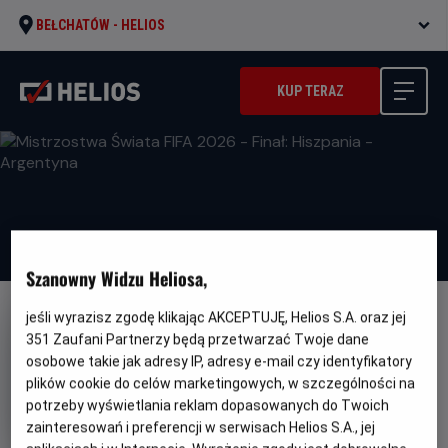
BEŁCHATÓW -
HELIOS
KUP TERAZ
Szanowny Widzu Heliosa,
jeśli wyrazisz zgodę klikając AKCEPTUJĘ, Helios S.A. oraz jej
351
Zaufani Partnerzy będą przetwarzać Twoje dane
osobowe takie jak adresy IP, adresy e-mail czy identyfikatory
plików cookie do celów marketingowych, w szczególności na
Mistrzostwa Świata FIFA 2026 -
potrzeby wyświetlania reklam dopasowanych do Twoich
Finał: Hiszpania - Argentyna
zainteresowań i preferencji w serwisach Helios S.A., jej