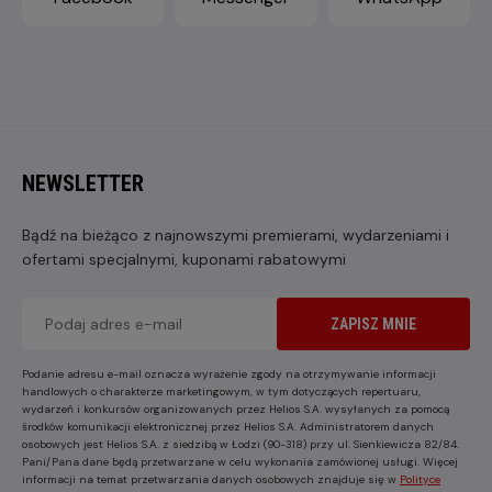
NEWSLETTER
Bądź na bieżąco z najnowszymi premierami, wydarzeniami i
ofertami specjalnymi, kuponami rabatowymi
ZAPISZ MNIE
Podanie adresu e-mail oznacza wyrażenie zgody na otrzymywanie informacji
handlowych o charakterze marketingowym, w tym dotyczących repertuaru,
wydarzeń i konkursów organizowanych przez Helios S.A. wysyłanych za pomocą
środków komunikacji elektronicznej przez Helios S.A. Administratorem danych
osobowych jest Helios S.A. z siedzibą w Łodzi (90-318) przy ul. Sienkiewicza 82/84.
Pani/Pana dane będą przetwarzane w celu wykonania zamówionej usługi. Więcej
informacji na temat przetwarzania danych osobowych znajduje się w
Polityce