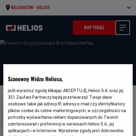
BEŁCHATÓW -
HELIOS
KUP TERAZ
Szanowny Widzu Heliosa,
jeśli wyrazisz zgodę klikając AKCEPTUJĘ, Helios S.A. oraz jej
351
Zaufani Partnerzy będą przetwarzać Twoje dane
osobowe takie jak adresy IP, adresy e-mail czy identyfikatory
plików cookie do celów marketingowych, w szczególności na
potrzeby wyświetlania reklam dopasowanych do Twoich
Powrót do przyszłości III w
zainteresowań i preferencji w serwisach Helios S.A., jej
Helios RePlay
aplikacjach i w Internecie. Wyrażenie zgody jest dobrowolne.