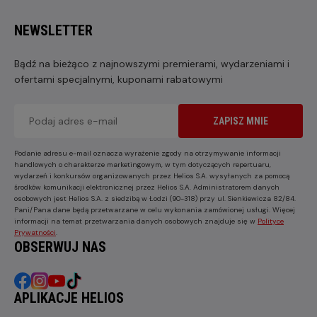
NEWSLETTER
Bądź na bieżąco z najnowszymi premierami, wydarzeniami i
ofertami specjalnymi, kuponami rabatowymi
ZAPISZ MNIE
Podanie adresu e-mail oznacza wyrażenie zgody na otrzymywanie informacji
handlowych o charakterze marketingowym, w tym dotyczących repertuaru,
wydarzeń i konkursów organizowanych przez Helios S.A. wysyłanych za pomocą
środków komunikacji elektronicznej przez Helios S.A. Administratorem danych
osobowych jest Helios S.A. z siedzibą w Łodzi (90-318) przy ul. Sienkiewicza 82/84.
Pani/Pana dane będą przetwarzane w celu wykonania zamówionej usługi. Więcej
informacji na temat przetwarzania danych osobowych znajduje się w
Polityce
Prywatności
.
OBSERWUJ NAS
APLIKACJE HELIOS