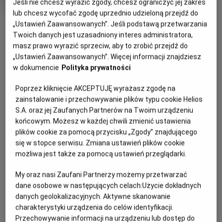
Jeśli nie chcesz wyrazić zgody, chcesz ograniczyć jej zakres
Oryginalny
Gatunek
Back to the Future Part III
Przygodowy /
lub chcesz wycofać zgodę uprzednio udzieloną przejdź do
tytuł
Minimalny
Akcja
Od 13 lat
OBSERWUJ
Czas
wiek
128 min
„Ustawień Zaawansowanych”. Jeśli podstawą przetwarzania
trwania
Twoich danych jest uzasadniony interes administratora,
masz prawo wyrazić sprzeciw, aby to zrobić przejdź do
WIĘCEJ SZCZEGÓŁÓW
„Ustawień Zaawansowanych”. Więcej informacji znajdziesz
REŻYSERIA
SCENARIUSZ
w dokumencie
Polityka prywatności
OPIS WYDARZENIA
Robert Zemeckis
Robert Zemeckis, Bob Gale
OBSADA
Poprzez kliknięcie AKCEPTUJĘ wyrażasz zgodę na
W trzeciej części serii „Powrót do przyszłości” bohater
Christopher Lloyd, Michael J. Fox, Mary Steenburgen
zainstalowanie i przechowywanie plików typu cookie Helios
Marty McFly (Michael J. Fox) musi cofnąć się w czasie do
S.A. oraz jej Zaufanych Partnerów na Twoim urządzeniu
Dzikiego Zachodu z 1885 roku, aby uratować swojego
końcowym. Możesz w każdej chwili zmienić ustawienia
przyjaciela, doktora Browna (Christopher Lloyd), który, jak
plików cookie za pomocą przycisku „Zgody” znajdującego
się dowiedział, czeka na śmiertelny pojedynek z jednym z
się w stopce serwisu. Zmiana ustawień plików cookie
okrutnych przodków złoczyńcy Biffa. Tymczasem doktor
możliwa jest także za pomocą ustawień przeglądarki.
Brown zakochał się w nowo przybyłej nauczycielce (Mary
My oraz nasi Zaufani Partnerzy możemy przetwarzać
Steenburgen).
dane osobowe w następujących celach:
Użycie dokładnych
danych geolokalizacyjnych. Aktywne skanowanie
charakterystyki urządzenia do celów identyfikacji.
Przechowywanie informacji na urządzeniu lub dostęp do