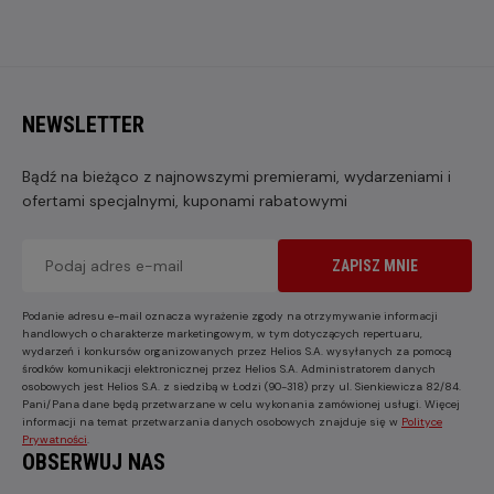
NEWSLETTER
Bądź na bieżąco z najnowszymi premierami, wydarzeniami i
ofertami specjalnymi, kuponami rabatowymi
ZAPISZ MNIE
Podanie adresu e-mail oznacza wyrażenie zgody na otrzymywanie informacji
handlowych o charakterze marketingowym, w tym dotyczących repertuaru,
wydarzeń i konkursów organizowanych przez Helios S.A. wysyłanych za pomocą
środków komunikacji elektronicznej przez Helios S.A. Administratorem danych
osobowych jest Helios S.A. z siedzibą w Łodzi (90-318) przy ul. Sienkiewicza 82/84.
Pani/Pana dane będą przetwarzane w celu wykonania zamówionej usługi. Więcej
informacji na temat przetwarzania danych osobowych znajduje się w
Polityce
Prywatności
.
OBSERWUJ NAS