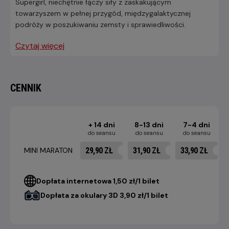
Supergirl, niechętnie łączy siły z zaskakującym
towarzyszem w pełnej przygód, międzygalaktycznej
podróży w poszukiwaniu zemsty i sprawiedliwości.
Czytaj więcej
CENNIK
+ 14 dni
8-13 dni
7-4 dni
do seansu
do seansu
do seansu
29,90 ZŁ
31,90 ZŁ
33,90 ZŁ
MINI MARATON
Dopłata internetowa 1,50 zł/1 bilet
Dopłata za okulary 3D 3,90 zł/1 bilet