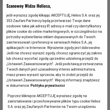
Gatunek
Minimalny
Fantasy / Akcja
Od 15 lat
Szanowny Widzu Heliosa,
Czas
wiek
238 min
OBSERWUJ
trwania
jeśli wyrazisz zgodę klikając AKCEPTUJĘ, Helios S.A. oraz jej
353
Zaufani Partnerzy będą przetwarzać Twoje dane
OPIS WYDARZENIA
osobowe takie jak adresy IP, adresy e-mail czy identyfikatory
plików cookie do celów marketingowych, w szczególności na
Nocne Maratony Filmowe Helios prezentują mini
potrzeby wyświetlania reklam dopasowanych do Twoich
zainteresowań i preferencji w serwisach Helios S.A., jej
maraton z filmami SUPERMAN i SUPERGIRL!
aplikacjach i w Internecie. Wyrażenie zgody jest dobrowolne.
W piątek
26 czerwca
, kina Helios zapraszają do świata
Jeśli nie chcesz wyrazić zgody, chcesz ograniczyć jej zakres
superbohaterów spod znaku DC! Na początek pierwszy,
lub chcesz wycofać zgodę uprzednio udzieloną przejdź do
wielkoekranowy, pełnometrażowy film fabularny DC Studios:
„Ustawień Zaawansowanych”. Jeśli podstawą przetwarzania
Twoich danych jest uzasadniony interes administratora,
„SUPERMAN”
! Po chwili przerwy, premierowo
masz prawo wyrazić sprzeciw, aby to zrobić przejdź do
„SUPERGIRL”
! Milly Alcock gra w nim podwójną rolę
„Ustawień Zaawansowanych”. Więcej informacji znajdziesz
Supergirl i Kary Zor-El. Kiedy nieoczekiwany i bezwzględny
w dokumencie
Polityka prywatności
przeciwnik atakuje niebezpiecznie blisko domu, Kara Zor-El,
znana też jako Supergirl, niechętnie łączy siły z
Poprzez kliknięcie AKCEPTUJĘ wyrażasz zgodę na
zaskakującym towarzyszem w pełnej przygód,
zainstalowanie i przechowywanie plików typu cookie Helios
międzygalaktycznej podróży w poszukiwaniu zemsty i
S.A. oraz jej Zaufanych Partnerów na Twoim urządzeniu