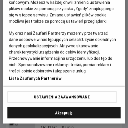
sprawiedliwości.
końcowym. Możesz w każdej chwili zmienić ustawienia
plików cookie za pomocą przycisku „Zgody” znajdującego
Start:
26.06.2026, godz. 20.00;
Meta:
27.06.2026 r. około
się w stopce serwisu. Zmiana ustawień plików cookie
godz. 0:15
możliwa jest także za pomocą ustawień przeglądarki.
Zagramy:
My oraz nasi Zaufani Partnerzy możemy przetwarzać
dane osobowe w następujących celach:
Użycie dokładnych
SUPERMAN
danych geolokalizacyjnych. Aktywne skanowanie
SUPERGIRL
(
PREMIEROWO!
)
charakterystyki urządzenia do celów identyfikacji.
Przechowywanie informacji na urządzeniu lub dostęp do
Jesteśmy przekonani, że taka mieszanka zapierającej dech
nich. Spersonalizowane reklamy i treści, pomiar reklam i
w piersiach akcji, humoru i wzruszeń, jeszcze długo po
treści, opinie odbiorców i ulepszanie usług.
powrocie do domu nie pozwoli Wam zasnąć. Czy jesteście
Lista Zaufanych Partnerów
na to gotowi?
USTAWIENIA ZAAWANSOWANE
FILMY WYDARZENIA
Akceptuję
Superman
Od 13 lat, 130 min