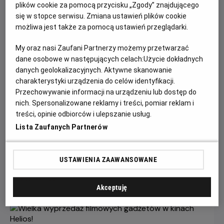
plików cookie za pomocą przycisku „Zgody” znajdującego
się w stopce serwisu. Zmiana ustawień plików cookie
możliwa jest także za pomocą ustawień przeglądarki.
My oraz nasi Zaufani Partnerzy możemy przetwarzać
dane osobowe w następujących celach:
Użycie dokładnych
danych geolokalizacyjnych. Aktywne skanowanie
charakterystyki urządzenia do celów identyfikacji.
Przechowywanie informacji na urządzeniu lub dostęp do
nich. Spersonalizowane reklamy i treści, pomiar reklam i
Gwiazdozbiór Psa - bilety już w
treści, opinie odbiorców i ulepszanie usług.
sprzedaży!
Lista Zaufanych Partnerów
Przeżyj emocjonującą historię o odwadze, przetrwaniu i
poszukiwaniu nadziei w postapokaliptycznym świecie.
USTAWIENIA ZAAWANSOWANE
Czytaj więcej
Akceptuję