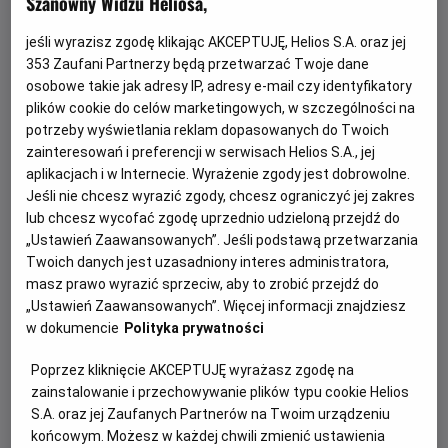
Szanowny Widzu Heliosa,
jeśli wyrazisz zgodę klikając AKCEPTUJĘ, Helios S.A. oraz jej
353
Zaufani Partnerzy będą przetwarzać Twoje dane
osobowe takie jak adresy IP, adresy e-mail czy identyfikatory
plików cookie do celów marketingowych, w szczególności na
potrzeby wyświetlania reklam dopasowanych do Twoich
zainteresowań i preferencji w serwisach Helios S.A., jej
aplikacjach i w Internecie. Wyrażenie zgody jest dobrowolne.
Każde miasto ma swojego Spider-Mana –
Jeśli nie chcesz wyrazić zgody, chcesz ograniczyć jej zakres
KONKURS!
lub chcesz wycofać zgodę uprzednio udzieloną przejdź do
„Ustawień Zaawansowanych”. Jeśli podstawą przetwarzania
Z okazji premiery filmu „Spider-Man: Całkiem nowy dzień”
Twoich danych jest uzasadniony interes administratora,
chcemy udowodnić, że każdy z nas może zostać Spider-
masz prawo wyrazić sprzeciw, aby to zrobić przejdź do
Manem w swoim otoczeniu.
„Ustawień Zaawansowanych”. Więcej informacji znajdziesz
w dokumencie
Polityka prywatności
Czytaj więcej
Poprzez kliknięcie AKCEPTUJĘ wyrażasz zgodę na
zainstalowanie i przechowywanie plików typu cookie Helios
S.A. oraz jej Zaufanych Partnerów na Twoim urządzeniu
końcowym. Możesz w każdej chwili zmienić ustawienia