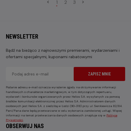
1
2
3
NEWSLETTER
Bądź na bieżąco z najnowszymi premierami, wydarzeniami i
ofertami specjalnymi, kuponami rabatowymi
ZAPISZ MNIE
Podanie adresu e-mail oznacza wyrażenie zgody na otrzymywanie informacji
handlowych o charakterze marketingowym, w tym dotyczących repertuaru,
wydarzeń i konkursów organizowanych przez Helios S.A. wysyłanych za pomocą
środków komunikacji elektronicznej przez Helios S.A. Administratorem danych
osobowych jest Helios S.A. z siedzibą w Łodzi (90-318) przy ul. Sienkiewicza 82/84.
Pani/Pana dane będą przetwarzane w celu wykonania zamówionej usługi. Więcej
informacji na temat przetwarzania danych osobowych znajduje się w
Polityce
Prywatności
.
OBSERWUJ NAS