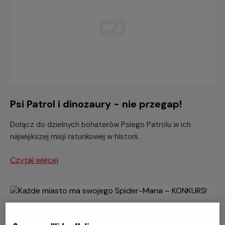
Psi Patrol i dinozaury - nie przegap!
Dołącz do dzielnych bohaterów Psiego Patrolu w ich
największej misji ratunkowej w historii.
Czytaj więcej