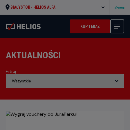
BIAŁYSTOK -
HELIOS ALFA
KUP TERAZ
AKTUALNOŚCI
Filtruj