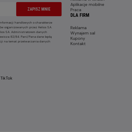
Aplikacje mobilne
ZAPISZ MNIE
Praca
DLA FIRM
nformacji handlowych o charakterze
Reklama
ów organizowanych przez Helios S.A.
lios S.A. Administratorem danych
Wynajem sal
nkiewicza 82/84. Pani/Pana dane będą
Kupony
cji na temat przetwarzania danych
Kontakt
TikTok