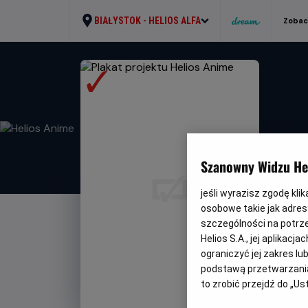
BIAŁYSTOK -
HELIOS ALFA
Zobac
Szanowny Widzu Hel
jeśli wyrazisz zgodę kli
osobowe takie jak adresy
szczególności na potrz
Helios S.A., jej aplikac
ograniczyć jej zakres l
podstawą przetwarzania
to zrobić przejdź do „