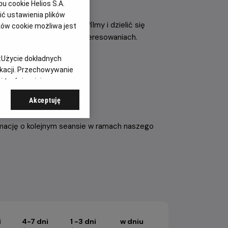
 cookie Helios S.A.
z Dalekiego Wschodu.
ć ustawienia plików
ogą wspólnie oglądać filmy i dzielić się
ków cookie możliwa jest
e osób o podobnych zainteresowaniach.
LIOS ANIME.
:
Użycie dokładnych
ikacji. Przechowywanie
 treści, opinie
Akceptuję
ormację o kolejnym seansie w ramach naszego
i
4-7 dni
1 -3 dni
w dniu