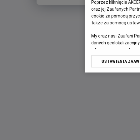
Poprzez kliknięcie AKCE
oraz jej Zaufanych Par
cookie za pomocą przyci
także za pomocą ustawi
My oraz nasi Zaufani P
danych geolokalizacyjny
informacji na urządzeniu
odbiorców i ulepszanie u
USTAWIENIA ZAA
Lista Zaufanych Partn