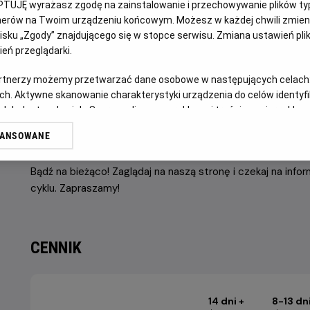
PTUJĘ wyrażasz zgodę na zainstalowanie i przechowywanie plików typu
legendarnych tytułów tego gatunku oraz innych produkcji 
tnerów na Twoim urządzeniu końcowym. Możesz w każdej chwili zmieni
Chcemy stworzyć społeczność entuzjastów anime, którzy m
sku „Zgody” znajdującego się w stopce serwisu. Zmiana ustawień pli
przemyśleniami na temat prezentowanych filmów w groni
eń przeglądarki.
Odkrywaj i ciesz się światem anime w ramach projektu HE
artnerzy możemy przetwarzać dane osobowe w następujących celach
ch. Aktywne skanowanie charakterystyki urządzenia do celów identyf
 lub dostęp do nich. Spersonalizowane reklamy i treści, pomiar reklam i
sług.
NAJBLIŻSZE WYDARZENIE
WANSOWANE
erów
Bądź na bieżąco! Zaglądaj na naszą stronę i czekaj na inf
cyklu. Zapraszamy!
CENNIK
14 dni +
8-13 dn