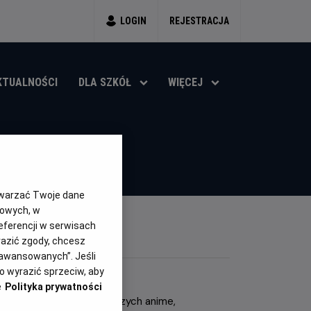
LOGIN
REJESTRACJA
KTUALNOŚCI
DLA SZKÓŁ
WIĘCEJ
twarzać Twoje dane
gowych, w
eferencji w serwisach
yrazić zgody, chcesz
aawansowanych”. Jeśli
 wyrazić sprzeciw, aby
e
Polityka prywatności
 się na prezentacji najnowszych anime,