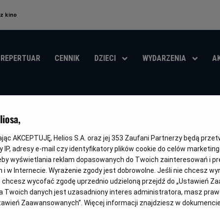
z kino
REPERTUAR
CENNIK
DZIECI
WYDARZENIA
A
Helios Anime
iosa,
kając AKCEPTUJĘ, Helios S.A. oraz jej
353
Zaufani Partnerzy będą prze
 IP, adresy e-mail czy identyfikatory plików cookie do celów marketin
eby wyświetlania reklam dopasowanych do Twoich zainteresowań i pr
jach i w Internecie. Wyrażenie zgody jest dobrowolne. Jeśli nie chcesz w
OPIS
NAJBLIŻSZE WYDARZENIE
CENNIK
ub chcesz wycofać zgodę uprzednio udzieloną przejdź do „Ustawień Z
 Twoich danych jest uzasadniony interes administratora, masz prawo
Ustawień Zaawansowanych”. Więcej informacji znajdziesz w dokumenci
HELIOS ANIME
to inicjatywa sieci kin Helios, która skupia