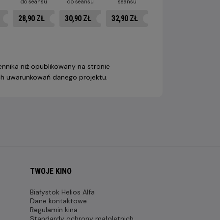
u
do seansu
do seansu
seansu
28,90 ZŁ
30,90 ZŁ
32,90 ZŁ
nnika niż opublikowany na stronie
nych uwarunkowań danego projektu.
TWOJE KINO
Białystok Helios Alfa
Dane kontaktowe
Regulamin kina
Standardy ochrony małoletnich