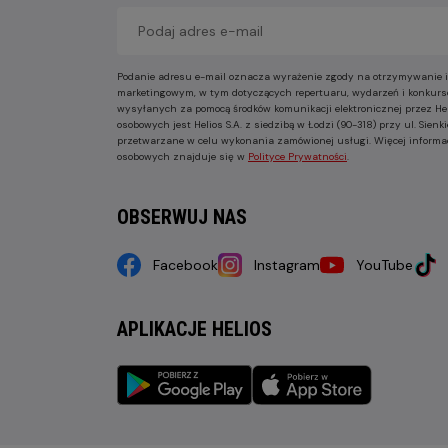
Podanie adresu e-mail oznacza wyrażenie zgody na otrzymywanie i
marketingowym, w tym dotyczących repertuaru, wydarzeń i konkurs
wysyłanych za pomocą środków komunikacji elektronicznej przez He
osobowych jest Helios S.A. z siedzibą w Łodzi (90-318) przy ul. Sie
przetwarzane w celu wykonania zamówionej usługi. Więcej informa
osobowych znajduje się w
Polityce Prywatności
.
OBSERWUJ NAS
Facebook
Instagram
YouTube
APLIKACJE HELIOS