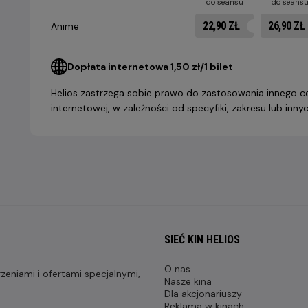
do seansu
do seans
22,90 ZŁ
26,90 ZŁ
Anime
Dopłata internetowa 1,50 zł/1 bilet
Helios zastrzega sobie prawo do zastosowania innego ce
internetowej, w zależności od specyfiki, zakresu lub in
SIEĆ KIN HELIOS
O nas
eniami i ofertami specjalnymi,
Nasze kina
Dla akcjonariuszy
Reklama w kinach