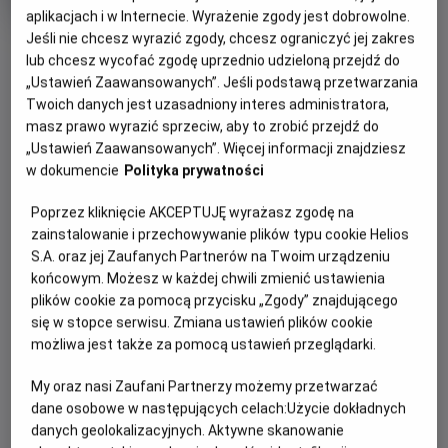
OCENA HELIOS
rok
aplikacjach i w Internecie. Wyrażenie zgody jest dobrowolne.
produkcji
Jeśli nie chcesz wyrazić zgody, chcesz ograniczyć jej zakres
OBSERWUJ
lub chcesz wycofać zgodę uprzednio udzieloną przejdź do
„Ustawień Zaawansowanych”. Jeśli podstawą przetwarzania
Twoich danych jest uzasadniony interes administratora,
WIĘCEJ SZCZEGÓŁÓW
PREMIERA
masz prawo wyrazić sprzeciw, aby to zrobić przejdź do
1 września 2023
„Ustawień Zaawansowanych”. Więcej informacji znajdziesz
OPIS FILMU
w dokumencie
Polityka prywatności
Poprzez kliknięcie AKCEPTUJĘ wyrażasz zgodę na
Dwukrotny zdobywca Oscara® Denzel Washington ("Dzień
zainstalowanie i przechowywanie plików typu cookie Helios
próby", "Chwała") po raz kolejny wcieli się w postać
S.A. oraz jej Zaufanych Partnerów na Twoim urządzeniu
Roberta McCalla - byłego żołnierza sił specjalnych, który
końcowym. Możesz w każdej chwili zmienić ustawienia
pomimo, że chciał wieść spokojne życie nie potrafi innym
plików cookie za pomocą przycisku „Zgody” znajdującego
odmówić pomocy.
się w stopce serwisu. Zmiana ustawień plików cookie
możliwa jest także za pomocą ustawień przeglądarki.
Od czasu porzucenia życia jako płatny zabójca pracujący
na zlecenie rządu, McCall (Denzel Washington) próbuje
My oraz nasi Zaufani Partnerzy możemy przetwarzać
pogodzić się z przerażającymi rzeczami, które robił w
dane osobowe w następujących celach:
Użycie dokładnych
przeszłości. Ukojenie znajduje w wymierzaniu
danych geolokalizacyjnych. Aktywne skanowanie