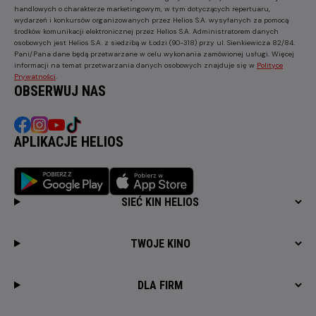
handlowych o charakterze marketingowym, w tym dotyczących repertuaru,
wydarzeń i konkursów organizowanych przez Helios S.A. wysyłanych za pomocą
środków komunikacji elektronicznej przez Helios S.A. Administratorem danych
osobowych jest Helios S.A. z siedzibą w Łodzi (90-318) przy ul. Sienkiewicza 82/84.
Pani/Pana dane będą przetwarzane w celu wykonania zamówionej usługi. Więcej
informacji na temat przetwarzania danych osobowych znajduje się w
Polityce
Prywatności
.
OBSERWUJ NAS
APLIKACJE HELIOS
SIEĆ KIN HELIOS
TWOJE KINO
DLA FIRM