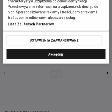
sprawiedliwości w imieniu potrzebujących.
charakterystyki urządzenia do celów identyfikacji.
Przechowywanie informacji na urządzeniu lub dostęp do
Znajdując się w południowych Włoszech odkrywa, że jego
nich. Spersonalizowane reklamy i treści, pomiar reklam i
nowi przyjaciele są pod kontrolą lokalnych bossów
treści, opinie odbiorców i ulepszanie usług.
mafijnych. Gdy wydarzenia przybierają zły obrót, McCall
Lista Zaufanych Partnerów
wie, co musi zrobić: stać się obrońcą swoich przyjaciół,
podejmując walkę z mafią.
USTAWIENIA ZAAWANSOWANE
Akceptuję