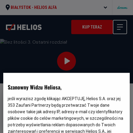
BIAŁYSTOK -
HELIOS ALFA
KUP TERAZ
Szanowny Widzu Heliosa,
NAPISY
jeśli wyrazisz zgodę klikając AKCEPTUJĘ, Helios S.A. oraz jej
Bez litości 3. Ostatni rozdział
353
Zaufani Partnerzy będą przetwarzać Twoje dane
osobowe takie jak adresy IP, adresy e-mail czy identyfikatory
Oryginalny
Gatunek
The Equalizer 3
Thriller / Akcja / Kryminał
plików cookie do celów marketingowych, w szczególności na
tytuł
Minimalny
Od 15 lat
potrzeby wyświetlania reklam dopasowanych do Twoich
Czas
wiek
Kraj
110 min
USA (2023)
trwania
i
7.1
zainteresowań i preferencji w serwisach Helios S.A., jej