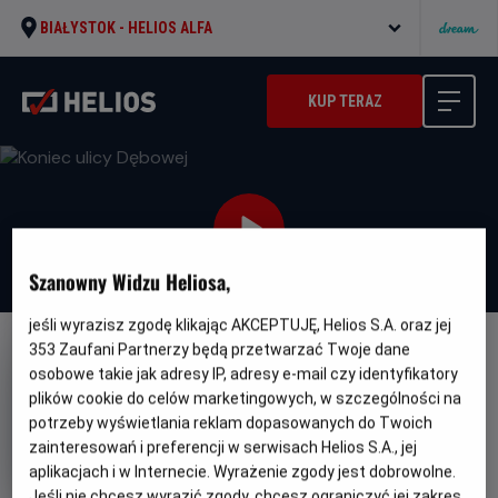
BIAŁYSTOK -
HELIOS ALFA
KUP TERAZ
Szanowny Widzu Heliosa,
jeśli wyrazisz zgodę klikając AKCEPTUJĘ, Helios S.A. oraz jej
353
Zaufani Partnerzy będą przetwarzać Twoje dane
WKRÓTCE
osobowe takie jak adresy IP, adresy e-mail czy identyfikatory
Koniec ulicy Dębowej
plików cookie do celów marketingowych, w szczególności na
potrzeby wyświetlania reklam dopasowanych do Twoich
Oryginalny
Gatunek
The End of Oak Street
Thriller /
zainteresowań i preferencji w serwisach Helios S.A., jej
tytuł
Minim
Przygodowy / Akcja / Science fiction
Od
wiek
13 lat
aplikacjach i w Internecie. Wyrażenie zgody jest dobrowolne.
Czas
Kraj
99 min
USA (2026)
Jeśli nie chcesz wyrazić zgody, chcesz ograniczyć jej zakres