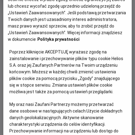
trwania
i
lub chcesz wycofać zgodę uprzednio udzieloną przejdź do
rok
OBSERWUJ
„Ustawień Zaawansowanych”. Jeśli podstawą przetwarzania
produkcji
Twoich danych jest uzasadniony interes administratora,
masz prawo wyrazić sprzeciw, aby to zrobić przejdź do
„Ustawień Zaawansowanych”. Więcej informacji znajdziesz
WIĘCEJ SZCZEGÓŁÓW
PREMIERA
w dokumencie
Polityka prywatności
14 sierpnia 2026
REŻYSERIA
SCENARIUSZ
OPIS FILMU
Poprzez kliknięcie AKCEPTUJĘ wyrażasz zgodę na
David Robert Mitchell
David Robert Mitchell
zainstalowanie i przechowywanie plików typu cookie Helios
OBSADA
S.A. oraz jej Zaufanych Partnerów na Twoim urządzeniu
Wskutek tajemniczego wydarzenia ulica Dębowa zostaje
końcowym. Możesz w każdej chwili zmienić ustawienia
oddzielona od przedmieść i przeniesiona w nieznane
Anne Hathaway, Ewan McGregor, Christian Convery , Maisy
plików cookie za pomocą przycisku „Zgody” znajdującego
Stella, Jordan Alexa Davis, P.J. Byrne
miejsce. Tam, w zupełnie obcej okolicy, rodzina Plattów
się w stopce serwisu. Zmiana ustawień plików cookie
szybko przekonuje się, że ​​aby przetrwać, musi trzymać się
możliwa jest także za pomocą ustawień przeglądarki.
razem.
My oraz nasi Zaufani Partnerzy możemy przetwarzać
dane osobowe w następujących celach:
Użycie dokładnych
danych geolokalizacyjnych. Aktywne skanowanie
charakterystyki urządzenia do celów identyfikacji.
Przechowywanie informacji na urządzeniu lub dostęp do