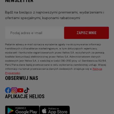
NEWSLETTER
Bądź na bieżąco z najnowszymi premierami, wydarzeniami i
ofertami specjalnymi, kuponami rabatowymi
ZAPISZ MNIE
Podanie adresu e-mail oznacza wyrażenie zgody na otrzymywanie informacji
handlowych o charakterze marketingowym, w tym dotyczących repertuaru,
wydarzeń i konkursów organizowanych przez Helios S.A. wysyłanych za pomocą
środków komunikacji elektronicznej przez Helios S.A. Administratorem danych
osobowych jest Helios S.A. z siedzibą w Łodzi (90-318) przy ul. Sienkiewicza 82/84.
Pani/Pana dane będą przetwarzane w celu wykonania zamówionej usługi. Więcej
informacji na temat przetwarzania danych osobowych znajduje się w
Polityce
Prywatności
.
OBSERWUJ NAS
APLIKACJE HELIOS