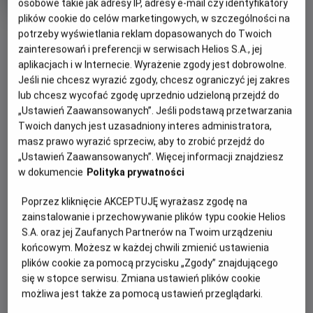
osobowe takie jak adresy IP, adresy e-mail czy identyfikatory
plików cookie do celów marketingowych, w szczególności na
OBSERWUJ
potrzeby wyświetlania reklam dopasowanych do Twoich
zainteresowań i preferencji w serwisach Helios S.A., jej
aplikacjach i w Internecie. Wyrażenie zgody jest dobrowolne.
WIĘCEJ SZCZEGÓŁÓW
Jeśli nie chcesz wyrazić zgody, chcesz ograniczyć jej zakres
REŻYSERIA
SCENARIUSZ
lub chcesz wycofać zgodę uprzednio udzieloną przejdź do
Mick Jackson
Lawrence Kasdan
„Ustawień Zaawansowanych”. Jeśli podstawą przetwarzania
OBSADA
GODZINY SEANSÓW
Twoich danych jest uzasadniony interes administratora,
Whitney Houston, Kevin Costner
masz prawo wyrazić sprzeciw, aby to zrobić przejdź do
SOBOTA, 15 SIERPNIA 2026
„Ustawień Zaawansowanych”. Więcej informacji znajdziesz
SOBOTA,
w dokumencie
Polityka prywatności
15
15:00
SIERPNIA
2D, napisy
Poprzez kliknięcie AKCEPTUJĘ wyrażasz zgodę na
2026
zainstalowanie i przechowywanie plików typu cookie Helios
S.A. oraz jej Zaufanych Partnerów na Twoim urządzeniu
końcowym. Możesz w każdej chwili zmienić ustawienia
OPIS WYDARZENIA
plików cookie za pomocą przycisku „Zgody” znajdującego
się w stopce serwisu. Zmiana ustawień plików cookie
możliwa jest także za pomocą ustawień przeglądarki.
W swoim spektakularnym debiucie filmowym Whitney