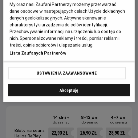
Houston wciela się w postać wielkiej gwiazdy estrady i
My oraz nasi Zaufani Partnerzy możemy przetwarzać
filmu, Rachel Marron, która jest właśnie u szczytu sławy.
dane osobowe w następujących celach:
Użycie dokładnych
danych geolokalizacyjnych. Aktywne skanowanie
Fani chcą ją oglądać. Chcą jej słuchać. Dotykać. Jest wśród
charakterystyki urządzenia do celów identyfikacji.
nich także jeden, który chce ją zabić. Dlatego Rachel
Przechowywanie informacji na urządzeniu lub dostęp do
potrzebuje pomocy profesjonalisty - ochroniarza Franka
nich. Spersonalizowane reklamy i treści, pomiar reklam i
Farmera. Farmer to zawodowiec, który nigdy nie zaniedbuje
treści, opinie odbiorców i ulepszanie usług.
swoich obowiązków, zawsze nad wszystkim panuje. Nie
Lista Zaufanych Partnerów
podoba się to Rachel, która do tej pory sama kontrolowała
swoje życie. Oboje chcą być górą. Oboje nie chcą się
zakochać.
USTAWIENIA ZAAWANSOWANE
Akceptuję
CENNIK
14 dni +
8-13 dni
4-7 dni
do seansu
do seansu
do seansu
Bilety na seans
22,90 ZŁ
26,90 ZŁ
28,90 ZŁ
Helios RePlay