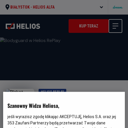
BIAŁYSTOK -
HELIOS ALFA
KUP TERAZ
HELIOS REPLAY
Bodyguard w Helios RePlay
Szanowny Widzu Heliosa,
Oryginalny
Gatunek
Minimalny
Bodyguard
Melodramat
Od 13 lat
tytuł
Czas
wiek
140 min
jeśli wyrazisz zgodę klikając AKCEPTUJĘ, Helios S.A. oraz jej
trwania
353
Zaufani Partnerzy będą przetwarzać Twoje dane