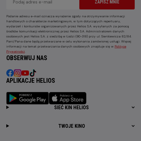
ZAPISZ MNIE
Podanie adresu e-mail oznacza wyrażenie zgody na otrzymywanie informacji
handlowych o charakterze marketingowym, w tym dotyczących repertuaru,
wydarzeń i konkursów organizowanych przez Helios S.A. wysyłanych za pomocą
środków komunikacji elektronicznej przez Helios S.A. Administratorem danych
osobowych jest Helios S.A. z siedzibą w Łodzi (90-318) przy ul. Sienkiewicza 82/84.
Pani/Pana dane będą przetwarzane w celu wykonania zamówionej usługi. Więcej
informacji na temat przetwarzania danych osobowych znajduje się w
Polityce
Prywatności
.
OBSERWUJ NAS
APLIKACJE HELIOS
SIEĆ KIN HELIOS
TWOJE KINO