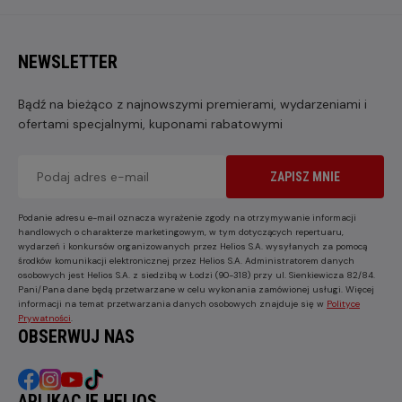
NEWSLETTER
Bądź na bieżąco z najnowszymi premierami, wydarzeniami i
ofertami specjalnymi, kuponami rabatowymi
ZAPISZ MNIE
Podanie adresu e-mail oznacza wyrażenie zgody na otrzymywanie informacji
handlowych o charakterze marketingowym, w tym dotyczących repertuaru,
wydarzeń i konkursów organizowanych przez Helios S.A. wysyłanych za pomocą
środków komunikacji elektronicznej przez Helios S.A. Administratorem danych
osobowych jest Helios S.A. z siedzibą w Łodzi (90-318) przy ul. Sienkiewicza 82/84.
Pani/Pana dane będą przetwarzane w celu wykonania zamówionej usługi. Więcej
informacji na temat przetwarzania danych osobowych znajduje się w
Polityce
Prywatności
.
OBSERWUJ NAS
APLIKACJE HELIOS