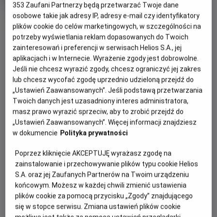
Gatunek
353
Zaufani Partnerzy będą przetwarzać Twoje dane
Animowany
Czas
85 min
osobowe takie jak adresy IP, adresy e-mail czy identyfikatory
OBSERWUJ
trwania
plików cookie do celów marketingowych, w szczególności na
potrzeby wyświetlania reklam dopasowanych do Twoich
OPIS WYDARZENIA
zainteresowań i preferencji w serwisach Helios S.A., jej
aplikacjach i w Internecie. Wyrażenie zgody jest dobrowolne.
Jeśli nie chcesz wyrazić zgody, chcesz ograniczyć jej zakres
Zapraszamy na kolejną porcję filmowych niespodzianek w
lub chcesz wycofać zgodę uprzednio udzieloną przejdź do
nowej odsłonie -
Filmowe Poranki: Bob Budowniczy, cz.
„Ustawień Zaawansowanych”. Jeśli podstawą przetwarzania
2
, w niedzielę
21 czerwca o godzinie 10:30.
Twoich danych jest uzasadniony interes administratora,
masz prawo wyrazić sprzeciw, aby to zrobić przejdź do
Zaprezentujemy zestaw bajek:
„Ustawień Zaawansowanych”. Więcej informacji znajdziesz
Gdzie jest Kicia?
w dokumencie
Polityka prywatności
Kapela Boba
Poprzez kliknięcie AKCEPTUJĘ wyrażasz zgodę na
Szalony ślub
zainstalowanie i przechowywanie plików typu cookie Helios
Skaczący spychacz
S.A. oraz jej Zaufanych Partnerów na Twoim urządzeniu
Żart Spychacza
końcowym. Możesz w każdej chwili zmienić ustawienia
plików cookie za pomocą przycisku „Zgody” znajdującego
Czas trwania pokazów: 55 minut
się w stopce serwisu. Zmiana ustawień plików cookie