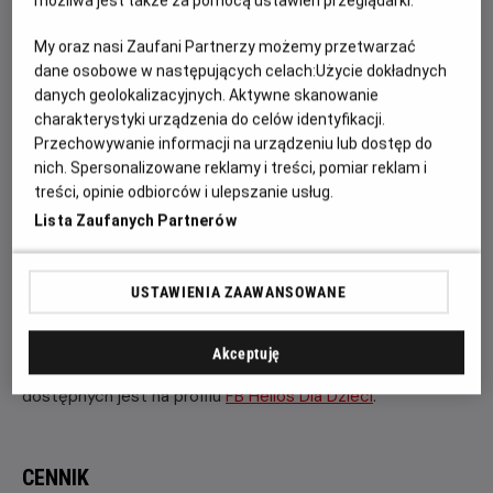
Bob Budowniczy
to animowany serial dla dzieci. Jego
możliwa jest także za pomocą ustawień przeglądarki.
akcja toczy się na placu budowy. Główne postacie serialu
My oraz nasi Zaufani Partnerzy możemy przetwarzać
to Bob Budowniczy oraz jego przyjaciele: koparka,
dane osobowe w następujących celach:
Użycie dokładnych
betoniarka, buldożer, walec i dźwig. Bohaterowie: ludzie i
danych geolokalizacyjnych. Aktywne skanowanie
maszyny – darzą się wzajemnym szacunkiem
charakterystyki urządzenia do celów identyfikacji.
udowadniając, że współpraca i pozytywne podejście
Przechowywanie informacji na urządzeniu lub dostęp do
pozwalają rozwiązać każdy problem.
nich. Spersonalizowane reklamy i treści, pomiar reklam i
treści, opinie odbiorców i ulepszanie usług.
Projekcję Filmowych Poranków poprzedzają konkursy
Lista Zaufanych Partnerów
i zabawy na sali kinowej.
Zapraszamy również na kolejne
Filmowe Poranki w dniu
USTAWIENIA ZAAWANSOWANE
12 lipca o godzinie 10:30
!
Tym razem zaprezentujemy
zestaw filmów
„Świnka Peppa", cz. 3
.
Akceptuję
Więcej aktualności, konkursów i relacji fotograficznych
dostępnych jest na profilu
FB Helios Dla Dzieci
.
CENNIK