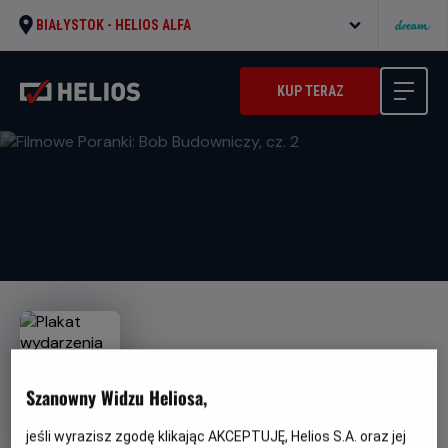
BIAŁYSTOK -
HELIOS ALFA
KUP TERAZ
Szanowny Widzu Heliosa,
Filmowe Poranki: Bob
Budowniczy, cz. 2
jeśli wyrazisz zgodę klikając AKCEPTUJĘ, Helios S.A. oraz jej