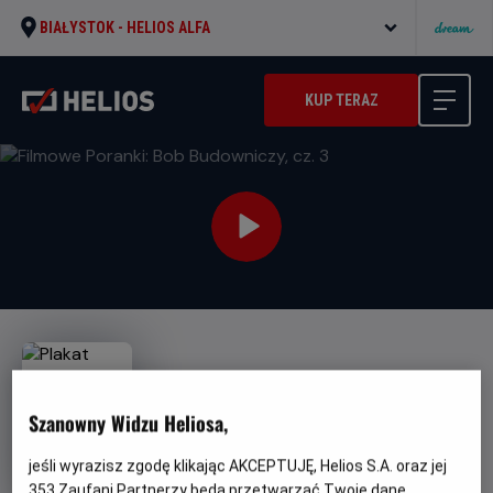
BIAŁYSTOK -
HELIOS ALFA
KUP TERAZ
Szanowny Widzu Heliosa,
Filmowe Poranki: Bob
jeśli wyrazisz zgodę klikając AKCEPTUJĘ, Helios S.A. oraz jej
Budowniczy, cz. 3
353
Zaufani Partnerzy będą przetwarzać Twoje dane