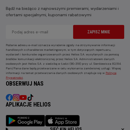
Bądź na bieżąco z najnowszymi premierami, wydarzeniami i
ofertami specjalnymi, kuponami rabatowymi
ZAPISZ MNIE
Podanie adresu e-mail oznacza wyrażenie zgody na otrzymywanie informacji
handlowych o charakterze marketingowym, w tym dotyczących repertuaru,
wydarzeń i konkursów organizowanych przez Helios S.A. wysyłanych za pomocą
środków komunikacji elektronicznej przez Helios S.A. Administratorem danych
osobowych jest Helios S.A. z siedzibą w Łodzi (90-318) przy ul. Sienkiewicza 82/84.
Pani/Pana dane będą przetwarzane w celu wykonania zamówionej usługi. Więcej
informacji na temat przetwarzania danych osobowych znajduje się w
Polityce
Prywatności
.
OBSERWUJ NAS
APLIKACJE HELIOS
SIEĆ KIN HELIOS