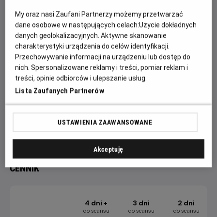
Bob Budowniczy to animowany serial dla dzieci. Jego akcja
toczy się na placu budowy. Główne postacie serialu to Bob
My oraz nasi Zaufani Partnerzy możemy przetwarzać
Budowniczy oraz jego przyjaciele: koparka, betoniarka,
dane osobowe w następujących celach:
Użycie dokładnych
buldożer, walec i dźwig. Bohaterowie: ludzie i maszyny –
danych geolokalizacyjnych. Aktywne skanowanie
charakterystyki urządzenia do celów identyfikacji.
darzą się wzajemnym szacunkiem udowadniając, że
Przechowywanie informacji na urządzeniu lub dostęp do
współpraca i pozytywne podejście pozwalają rozwiązać
nich. Spersonalizowane reklamy i treści, pomiar reklam i
każdy problem.
treści, opinie odbiorców i ulepszanie usług.
Projekcję Filmowych Poranków poprzedzają konkursy
Lista Zaufanych Partnerów
i zabawy na sali kinowej.
Więcej aktualności, konkursów i relacji fotograficznych
USTAWIENIA ZAAWANSOWANE
dostępnych jest na profilu FB Helios Dla Dzieci.
Akceptuję
CENNIK
4 dni +
3 dni
2 dni
do seansu
do seansu
do seansu