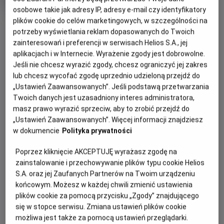
Gatunek
Animowany
osobowe takie jak adresy IP, adresy e-mail czy identyfikatory
Czas
85 min
OBSERWUJ
plików cookie do celów marketingowych, w szczególności na
trwania
potrzeby wyświetlania reklam dopasowanych do Twoich
zainteresowań i preferencji w serwisach Helios S.A., jej
OPIS WYDARZENIA
aplikacjach i w Internecie. Wyrażenie zgody jest dobrowolne.
Jeśli nie chcesz wyrazić zgody, chcesz ograniczyć jej zakres
Zapraszamy na kolejną porcję filmowych niespodzianek w
lub chcesz wycofać zgodę uprzednio udzieloną przejdź do
nowej odsłonie -
Filmowe Poranki: Bob Budowniczy, cz.
„Ustawień Zaawansowanych”. Jeśli podstawą przetwarzania
Twoich danych jest uzasadniony interes administratora,
3
, w niedzielę
19 lipca o godzinie 10:30.
masz prawo wyrazić sprzeciw, aby to zrobić przejdź do
Zaprezentujemy zestaw bajek:
„Ustawień Zaawansowanych”. Więcej informacji znajdziesz
w dokumencie
Polityka prywatności
Ważne zadanie Filipa
Dom na kółkach
Poprzez kliknięcie AKCEPTUJĘ wyrażasz zgodę na
Niespodzianka dla Marty
zainstalowanie i przechowywanie plików typu cookie Helios
Lodowate miasteczko
S.A. oraz jej Zaufanych Partnerów na Twoim urządzeniu
końcowym. Możesz w każdej chwili zmienić ustawienia
Superkoparka
plików cookie za pomocą przycisku „Zgody” znajdującego
Czas trwania pokazów: 55 minut
się w stopce serwisu. Zmiana ustawień plików cookie
możliwa jest także za pomocą ustawień przeglądarki.