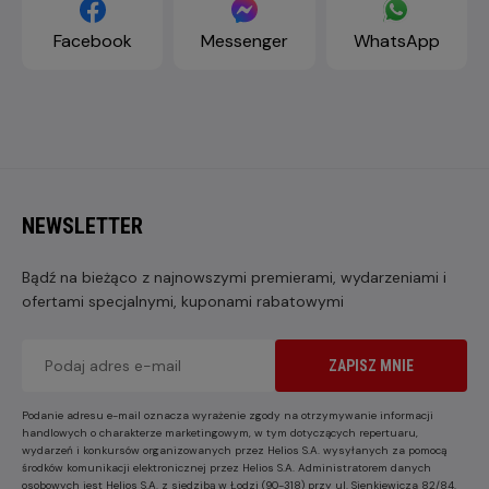
Facebook
Messenger
WhatsApp
NEWSLETTER
Bądź na bieżąco z najnowszymi premierami, wydarzeniami i
ofertami specjalnymi, kuponami rabatowymi
ZAPISZ MNIE
Podanie adresu e-mail oznacza wyrażenie zgody na otrzymywanie informacji
handlowych o charakterze marketingowym, w tym dotyczących repertuaru,
wydarzeń i konkursów organizowanych przez Helios S.A. wysyłanych za pomocą
środków komunikacji elektronicznej przez Helios S.A. Administratorem danych
osobowych jest Helios S.A. z siedzibą w Łodzi (90-318) przy ul. Sienkiewicza 82/84.