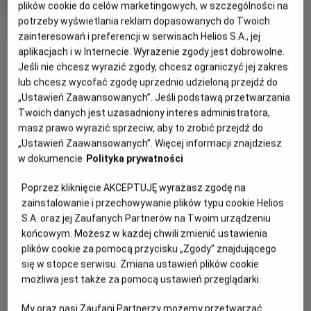
tytuł
Czas
wiek
154 min
plików cookie do celów marketingowych, w szczególności na
trwania
potrzeby wyświetlania reklam dopasowanych do Twoich
OBSERWUJ
zainteresowań i preferencji w serwisach Helios S.A., jej
aplikacjach i w Internecie. Wyrażenie zgody jest dobrowolne.
Jeśli nie chcesz wyrazić zgody, chcesz ograniczyć jej zakres
WIĘCEJ SZCZEGÓŁÓW
REŻYSERIA
SCENARIUSZ
lub chcesz wycofać zgodę uprzednio udzieloną przejdź do
OPIS WYDARZENIA
„Ustawień Zaawansowanych”. Jeśli podstawą przetwarzania
Stanley Kubrick
Stanley Kubrick, Diane
Twoich danych jest uzasadniony interes administratora,
Johnson
masz prawo wyrazić sprzeciw, aby to zrobić przejdź do
OBSADA
Spróbuj odpowiedzieć sobie na pytanie, czego boisz się
„Ustawień Zaawansowanych”. Więcej informacji znajdziesz
najbardziej: potworów z kosmosu? Zabójczego wirusa? A
Danny Lloyd, Shelley Duvall, Jack Nicholson
w dokumencie
Polityka prywatności
może tego, że pewnego dnia ktoś z twoich bliskich - ktoś,
kto powinien strzec cię i kochać - nagle postanowi cię
Poprzez kliknięcie AKCEPTUJĘ wyrażasz zgodę na
zabić?
zainstalowanie i przechowywanie plików typu cookie Helios
S.A. oraz jej Zaufanych Partnerów na Twoim urządzeniu
Lśnienie to ekranizacja bestsellerowej powieści Stephena
końcowym. Możesz w każdej chwili zmienić ustawienia
Kinga, którą uznano za arcydzieło filmu grozy. Pod
plików cookie za pomocą przycisku „Zgody” znajdującego
kierunkiem reżysera Stanleya Kubricka Jack Nicholson
się w stopce serwisu. Zmiana ustawień plików cookie
stworzył niezapomnianą kreację w roli Jacka Torrance’a,
możliwa jest także za pomocą ustawień przeglądarki.
początkującego pisarza, który przyjmuje posadę
zimowego stróża w odciętym od Świata eleganckim hotelu
My oraz nasi Zaufani Partnerzy możemy przetwarzać