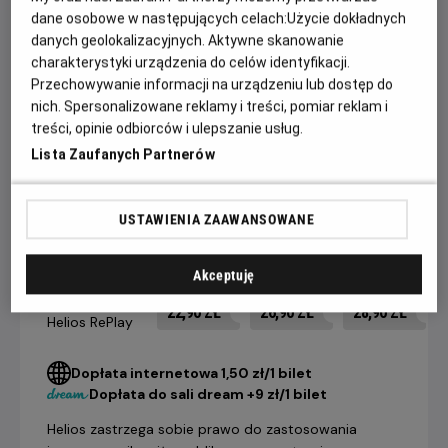
Overlook, dokąd przenosi się wraz z żoną (Shelley Duvall) i
dane osobowe w następujących celach:
Użycie dokładnych
danych geolokalizacyjnych. Aktywne skanowanie
synem (Danny Lloyd). Torrance nigdy tam wcześniej nie był
charakterystyki urządzenia do celów identyfikacji.
- a może jest inaczej? Odpowiedź na to pytanie przynosi
Przechowywanie informacji na urządzeniu lub dostęp do
mrożący krew w żyłach finał, w którym poznajemy
nich. Spersonalizowane reklamy i treści, pomiar reklam i
niesamowitą tajemnicę hotelu Overlook.
treści, opinie odbiorców i ulepszanie usług.
Lista Zaufanych Partnerów
CENNIK
USTAWIENIA ZAAWANSOWANE
14 dni +
8-13 dni
4-7 dni
Akceptuję
do seansu
do seansu
do seansu
Bilety na seans
22,90 ZŁ
26,90 ZŁ
28,90 ZŁ
Helios RePlay
Dopłata internetowa 1,50 zł/1 bilet
Dopłata do sali dream +9 zł/1 bilet
Helios zastrzega sobie prawo do zastosowania