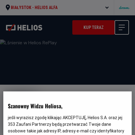
BIAŁYSTOK -
HELIOS ALFA
KUP TERAZ
Szanowny Widzu Heliosa,
jeśli wyrazisz zgodę klikając AKCEPTUJĘ, Helios S.A. oraz jej
Lśnienie w Helios RePlay
353
Zaufani Partnerzy będą przetwarzać Twoje dane
Oryginalny
Gatunek
Minimalny
The Shining
Horror
Od 15 lat
osobowe takie jak adresy IP, adresy e-mail czy identyfikatory