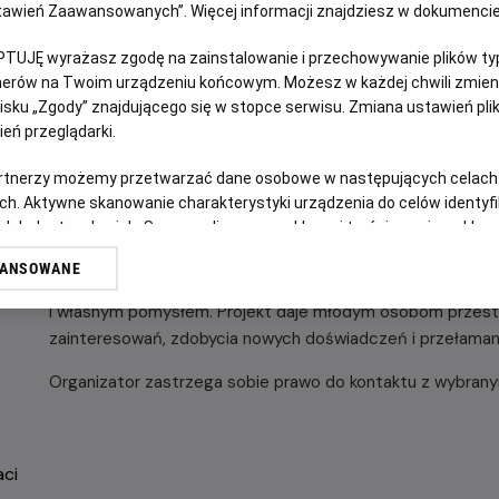
Ustawień Zaawansowanych”. Więcej informacji znajdziesz w dokumenci
OPIS WYDARZENIA
PTUJĘ wyrażasz zgodę na zainstalowanie i przechowywanie plików typu
„Młodzi Pasjonaci”
to nowy cykliczny projekt społeczno-
tnerów na Twoim urządzeniu końcowym. Możesz w każdej chwili zmieni
12:30 przed wybranymi seansami familijnymi dla rodzin i m
sku „Zgody” znajdującego się w stopce serwisu. Zmiana ustawień pli
eń przeglądarki.
sierpnia) w kinie Helios Alfa w Białymstoku.
Dzieci i młodzież w wieku 9–14 lat otrzymują możliwość kró
artnerzy możemy przetwarzać dane osobowe w następujących celach
podczas którego mogą: opowiedzieć o swojej pasji, zapreze
ch. Aktywne skanowanie charakterystyki urządzenia do celów identyf
 lub dostęp do nich. Spersonalizowane reklamy i treści, pomiar reklam i
obozu, opowiedzieć o kimś, kto go/ją inspiruje, podzielić 
sług.
projektu sam odpowiada za przygotowanie treści swojej pre
WANSOWANE
erów
może przygotować krótkie wystąpienie, zdjęcia, film lub p
i własnym pomysłem. Projekt daje młodym osobom przestr
zainteresowań, zdobycia nowych doświadczeń i przełamani
Organizator zastrzega sobie prawo do kontaktu z wybrany