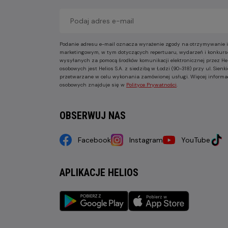
Podanie adresu e-mail oznacza wyrażenie zgody na otrzymywanie i
marketingowym, w tym dotyczących repertuaru, wydarzeń i konkurs
wysyłanych za pomocą środków komunikacji elektronicznej przez He
osobowych jest Helios S.A. z siedzibą w Łodzi (90-318) przy ul. Sie
przetwarzane w celu wykonania zamówionej usługi. Więcej informa
osobowych znajduje się w
Polityce Prywatności
.
OBSERWUJ NAS
Facebook
Instagram
YouTube
APLIKACJE HELIOS