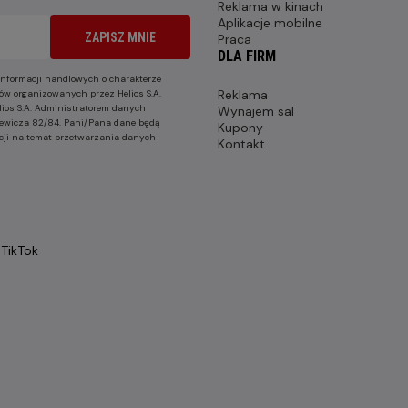
Reklama w kinach
Aplikacje mobilne
ZAPISZ MNIE
Praca
DLA FIRM
nformacji handlowych o charakterze
Reklama
ów organizowanych przez Helios S.A.
lios S.A. Administratorem danych
Wynajem sal
nkiewicza 82/84. Pani/Pana dane będą
Kupony
cji na temat przetwarzania danych
Kontakt
TikTok