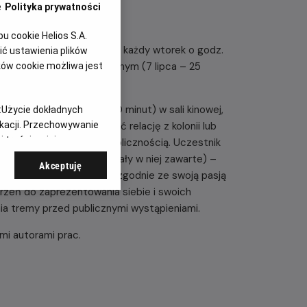
e
Polityka prywatności
 cookie Helios S.A.
edukacyjny realizowany w każdy wtorek o godz.
ć ustawienia plików
łodzieży w okresie wakacyjnym (7 lipca – 25
ków cookie możliwa jest
tkiego wystąpienia (do 10 minut) w sali kinowej,
:
Użycie dokładnych
ntować osiągnięcia, zdać relację z kolonii lub
ikacji. Przechowywanie
 treści, opinie
się zainteresowaniami z publicznością. Uczestnik
zentacji (oraz za materiały w niej zawarte) –
Akceptuję
rezentację multimedialną zgodnie ze swoją pasją
zeń do zaprezentowania siebie i swoich
a tremy przed publicznymi wystąpieniami.
mi autorami prac.