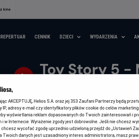
z kino
REPERTUAR
CENNIK
DZIECI
WYDARZENIA
A
Toy Story 5 -
Pasjonaci
iosa,
Oryginalny
Gatunek
Mi
Toy Story 5
Animowany / Komedia / Przygodowy
Od
kając AKCEPTUJĘ, Helios S.A. oraz jej
353
Zaufani Partnerzy będą prze
tytuł
wi
 IP, adresy e-mail czy identyfikatory plików cookie do celów marketin
OBSERWUJ
eby wyświetlania reklam dopasowanych do Twoich zainteresowań i pr
jach i w Internecie. Wyrażenie zgody jest dobrowolne. Jeśli nie chcesz w
ub chcesz wycofać zgodę uprzednio udzieloną przejdź do „Ustawień Z
 Twoich danych jest uzasadniony interes administratora, masz prawo