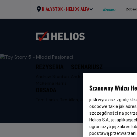
BIAŁYSTOK -
HELIOS ALFA
Zobac
REŻYSERIA
SCENARIUSZ
Andrew Stanton,
Andrew Stanton
McKenna Harris
Szanowny Widzu Hel
OBSADA
Tom Hanks, Tim Allen, Joan Cusack
jeśli wyrazisz zgodę kli
osobowe takie jak adresy
szczególności na potrz
Helios S.A., jej aplikac
ograniczyć jej zakres l
podstawą przetwarzania