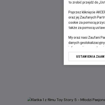
to zrobić przejdź do „
Poprzez kliknięcie AKCE
oraz jej Zaufanych Par
cookie za pomocą przyci
także za pomocą ustawi
My oraz nasi Zaufani P
danych geolokalizacyjny
informacji na urządzeniu
odbiorców i ulepszanie u
USTAWIENIA ZAA
Lista Zaufanych Partn