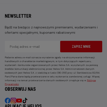
NEWSLETTER
Bądź na bieżąco z najnowszymi premierami, wydarzeniami i
ofertami specjalnymi, kuponami rabatowymi
ZAPISZ MNIE
Podanie adresu e-mail oznacza wyrażenie zgody na otrzymywanie informacji
handlowych o charakterze marketingowym, w tym dotyczących repertuaru,
wydarzeń i konkursów organizowanych przez Helios S.A. wysyłanych za pomocą
środków komunikacji elektronicznej przez Helios S.A. Administratorem danych
osobowych jest Helios S.A. z siedzibą w Łodzi (90-318) przy ul. Sienkiewicza 82/84.
Pani/Pana dane będą przetwarzane w celu wykonania zamówionej usługi. Więcej
informacji na temat przetwarzania danych osobowych znajduje się w
Polityce
Prywatności
.
OBSERWUJ NAS
APLIKACJE HELIOS