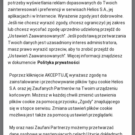
potrzeby wyświetlania reklam dopasowanych do Twoich
Oryginalny
Gatunek
Minimalny
The Salt Path
Dramat
Od 15 lat
tytuł
Czas
wiek
146 min
zainteresowań i preferencji w serwisach Helios S.A., jej
OBSERWUJ
trwania
6.7
aplikacjach i w Internecie. Wyrażenie zgody jest dobrowolne.
OCENA HELIOS
Jeśli nie chcesz wyrazić zgody, chcesz ograniczyć jej zakres
lub chcesz wycofać zgodę uprzednio udzieloną przejdź do
WIĘCEJ SZCZEGÓŁÓW
REŻYSERIA
SCENARIUSZ
„Ustawień Zaawansowanych”. Jeśli podstawą przetwarzania
OPIS WYDARZENIA
Twoich danych jest uzasadniony interes administratora,
Marianne Elliott
Rebecca Lenkiewicz, Raynor
masz prawo wyrazić sprzeciw, aby to zrobić przejdź do
Winn
„Ustawień Zaawansowanych”. Więcej informacji znajdziesz
OBSADA
Raynor (Gillian Anderson) i Moth (Jason Isaacs),
w dokumencie
Polityka prywatności
małżeństwo z wieloletnim stażem, w jednej chwili tracą
Jason Isaacs, Gillian Anderson, Denis Lill
niemal wszystko – dom, bezpieczeństwo, dotychczasowe
Poprzez kliknięcie AKCEPTUJĘ wyrażasz zgodę na
życie. Zamiast się poddać, robią coś, co dla wielu byłoby
zainstalowanie i przechowywanie plików typu cookie Helios
szaleństwem: wyruszają w pieszą wędrówkę – ponad
S.A. oraz jej Zaufanych Partnerów na Twoim urządzeniu
tysiąc kilometrów wzdłuż dzikiego, angielskiego wybrzeża.
końcowym. Możesz w każdej chwili zmienić ustawienia
Z pustym kontem bankowym, namiotem i garścią
plików cookie za pomocą przycisku „Zgody” znajdującego
najpotrzebniejszych rzeczy idą przed siebie, krok za
się w stopce serwisu. Zmiana ustawień plików cookie
krokiem, szukając ukojenia w wietrze, ciszy i otaczającej ich
możliwa jest także za pomocą ustawień przeglądarki.
przyrodzie. Wkrótce odkryją, że mimo przeszkód, które los
My oraz nasi Zaufani Partnerzy możemy przetwarzać
rzucił im pod nogi, wciąż mają najważniejsze – siebie
dane osobowe w następujących celach:
Użycie dokładnych