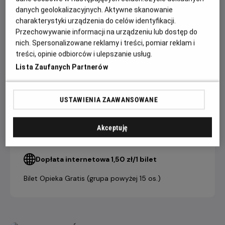
nawzajem. Ta niezwykła podróż stanie się dla nich drogą ku
danych geolokalizacyjnych. Aktywne skanowanie
wolności, miłości i nowemu początkowi.
charakterystyki urządzenia do celów identyfikacji.
Przechowywanie informacji na urządzeniu lub dostęp do
nich. Spersonalizowane reklamy i treści, pomiar reklam i
CENNIK
treści, opinie odbiorców i ulepszanie usług.
Lista Zaufanych Partnerów
bilet
grupowy
USTAWIENIA ZAAWANSOWANE
bilet
(powyżej 15
indywidualny
osób)
Akceptuję
21,90 ZŁ
19,90 ZŁ
Salon Kultury Helios
Dopłata internetowa 1,50 zł/1 bilet
Bilet Opieka Gratis (grupa powyżej 15 os.)