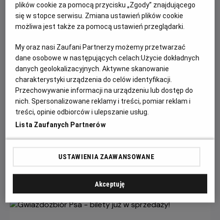
plików cookie za pomocą przycisku „Zgody” znajdującego
się w stopce serwisu. Zmiana ustawień plików cookie
możliwa jest także za pomocą ustawień przeglądarki.
My oraz nasi Zaufani Partnerzy możemy przetwarzać
dane osobowe w następujących celach:
Użycie dokładnych
danych geolokalizacyjnych. Aktywne skanowanie
charakterystyki urządzenia do celów identyfikacji.
Przechowywanie informacji na urządzeniu lub dostęp do
Każde miasto ma swojego Spider-Mana –
nich. Spersonalizowane reklamy i treści, pomiar reklam i
KONKURS!
treści, opinie odbiorców i ulepszanie usług.
Lista Zaufanych Partnerów
Z okazji premiery filmu „Spider-Man: Całkiem nowy dzień”
chcemy udowodnić, że każdy z nas może zostać Spider-
Manem w swoim otoczeniu.
USTAWIENIA ZAAWANSOWANE
Czytaj więcej
Akceptuję