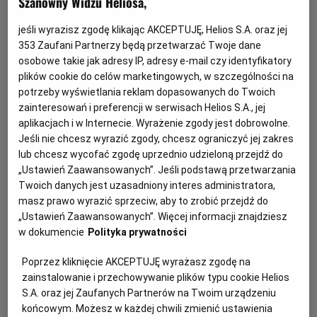
Szanowny Widzu Heliosa,
jeśli wyrazisz zgodę klikając AKCEPTUJĘ, Helios S.A. oraz jej
353
Zaufani Partnerzy będą przetwarzać Twoje dane
osobowe takie jak adresy IP, adresy e-mail czy identyfikatory
plików cookie do celów marketingowych, w szczególności na
potrzeby wyświetlania reklam dopasowanych do Twoich
zainteresowań i preferencji w serwisach Helios S.A., jej
aplikacjach i w Internecie. Wyrażenie zgody jest dobrowolne.
Jeśli nie chcesz wyrazić zgody, chcesz ograniczyć jej zakres
Psi Patrol i dinozaury - nie przegap!
lub chcesz wycofać zgodę uprzednio udzieloną przejdź do
„Ustawień Zaawansowanych”. Jeśli podstawą przetwarzania
Dołącz do dzielnych bohaterów Psiego Patrolu w ich
Twoich danych jest uzasadniony interes administratora,
największej misji ratunkowej w historii.
masz prawo wyrazić sprzeciw, aby to zrobić przejdź do
„Ustawień Zaawansowanych”. Więcej informacji znajdziesz
Czytaj więcej
w dokumencie
Polityka prywatności
Poprzez kliknięcie AKCEPTUJĘ wyrażasz zgodę na
zainstalowanie i przechowywanie plików typu cookie Helios
S.A. oraz jej Zaufanych Partnerów na Twoim urządzeniu
końcowym. Możesz w każdej chwili zmienić ustawienia