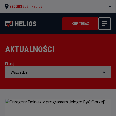
BYDGOSZCZ -
HELIOS
KUP TERAZ
AKTUALNOŚCI
Filtruj