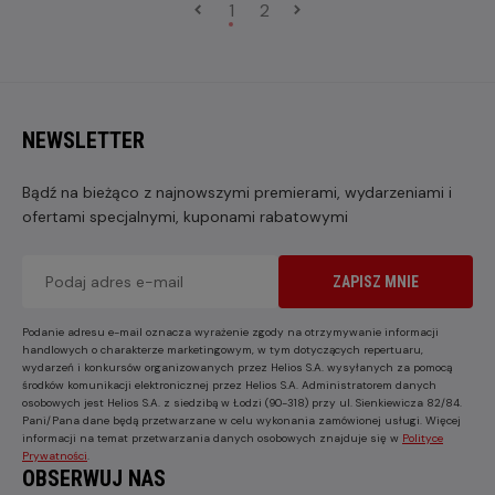
1
2
NEWSLETTER
Bądź na bieżąco z najnowszymi premierami, wydarzeniami i
ofertami specjalnymi, kuponami rabatowymi
ZAPISZ MNIE
Podanie adresu e-mail oznacza wyrażenie zgody na otrzymywanie informacji
handlowych o charakterze marketingowym, w tym dotyczących repertuaru,
wydarzeń i konkursów organizowanych przez Helios S.A. wysyłanych za pomocą
środków komunikacji elektronicznej przez Helios S.A. Administratorem danych
osobowych jest Helios S.A. z siedzibą w Łodzi (90-318) przy ul. Sienkiewicza 82/84.
Pani/Pana dane będą przetwarzane w celu wykonania zamówionej usługi. Więcej
informacji na temat przetwarzania danych osobowych znajduje się w
Polityce
Prywatności
.
OBSERWUJ NAS