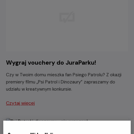
Wygraj vouchery do JuraParku!
Czy w Twoim domu mieszka fan Psiego Patrolu? Z okazji
premiery filmu „Psi Patrol i Dinozaury” zapraszamy do
udziału w kreatywnym konkursie.
Czytaj więcej