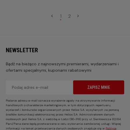
1
2
NEWSLETTER
Bądź na bieżąco z najnowszymi premierami, wydarzeniami i
ofertami specjalnymi, kuponami rabatowymi
ZAPISZ MNIE
Podanie adresu e-mail oznacza wyrażenie zgody na otrzymywanie informacji
handlowych o charakterze marketingowym, w tym dotyczących repertuaru,
wydarzeń i konkursów organizowanych przez Helios S.A. wysyłanych za pomocą
środków komunikacji elektronicznej przez Helios S.A. Administratorem danych
osobowych jest Helios S.A. z siedzibą w Łodzi (90-318) przy ul. Sienkiewicza 82/84.
Pani/Pana dane będą przetwarzane w celu wykonania zamówionej usługi. Więcej
informacji na temat przetwarzania danych osobowych znajduje się w
Polityce