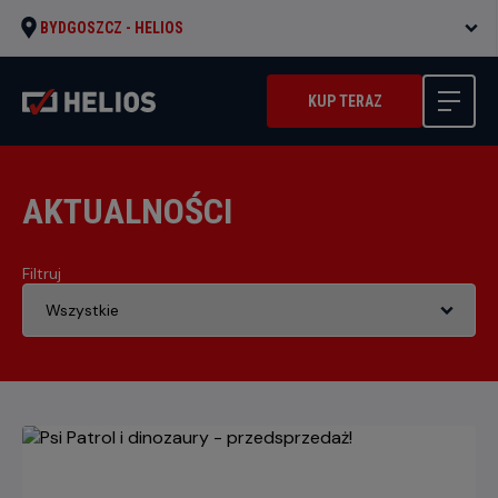
BYDGOSZCZ -
HELIOS
KUP TERAZ
AKTUALNOŚCI
Filtruj