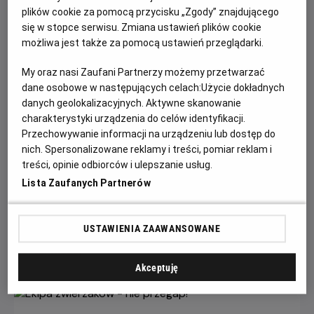
plików cookie za pomocą przycisku „Zgody” znajdującego
się w stopce serwisu. Zmiana ustawień plików cookie
możliwa jest także za pomocą ustawień przeglądarki.
My oraz nasi Zaufani Partnerzy możemy przetwarzać
dane osobowe w następujących celach:
Użycie dokładnych
danych geolokalizacyjnych. Aktywne skanowanie
charakterystyki urządzenia do celów identyfikacji.
Przechowywanie informacji na urządzeniu lub dostęp do
nich. Spersonalizowane reklamy i treści, pomiar reklam i
Wielka wyprzedaż filmowych gadżetów w
treści, opinie odbiorców i ulepszanie usług.
kinach Helios!
Lista Zaufanych Partnerów
W kinach Helios trwa wyprzedaż merchu kinowego, a
rabaty sięgają nawet 60%!
USTAWIENIA ZAAWANSOWANE
Czytaj więcej
Akceptuję