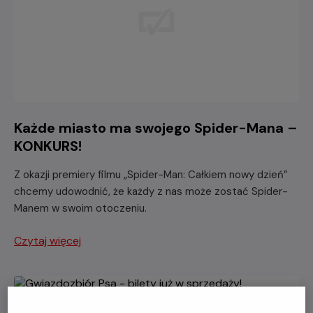
Każde miasto ma swojego Spider-Mana –
KONKURS!
Z okazji premiery filmu „Spider-Man: Całkiem nowy dzień”
chcemy udowodnić, że każdy z nas może zostać Spider-
Manem w swoim otoczeniu.
Czytaj więcej