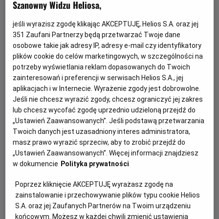
Szanowny Widzu Heliosa,
jeśli wyrazisz zgodę klikając AKCEPTUJĘ, Helios S.A. oraz jej
351
Zaufani Partnerzy będą przetwarzać Twoje dane
osobowe takie jak adresy IP, adresy e-mail czy identyfikatory
plików cookie do celów marketingowych, w szczególności na
potrzeby wyświetlania reklam dopasowanych do Twoich
zainteresowań i preferencji w serwisach Helios S.A., jej
aplikacjach i w Internecie. Wyrażenie zgody jest dobrowolne.
Jeśli nie chcesz wyrazić zgody, chcesz ograniczyć jej zakres
Gwiazdozbiór Psa - bilety już w
lub chcesz wycofać zgodę uprzednio udzieloną przejdź do
sprzedaży!
„Ustawień Zaawansowanych”. Jeśli podstawą przetwarzania
Twoich danych jest uzasadniony interes administratora,
Przeżyj emocjonującą historię o odwadze, przetrwaniu i
masz prawo wyrazić sprzeciw, aby to zrobić przejdź do
poszukiwaniu nadziei w postapokaliptycznym świecie.
„Ustawień Zaawansowanych”. Więcej informacji znajdziesz
w dokumencie
Polityka prywatności
Czytaj więcej
Poprzez kliknięcie AKCEPTUJĘ wyrażasz zgodę na
zainstalowanie i przechowywanie plików typu cookie Helios
S.A. oraz jej Zaufanych Partnerów na Twoim urządzeniu
końcowym. Możesz w każdej chwili zmienić ustawienia