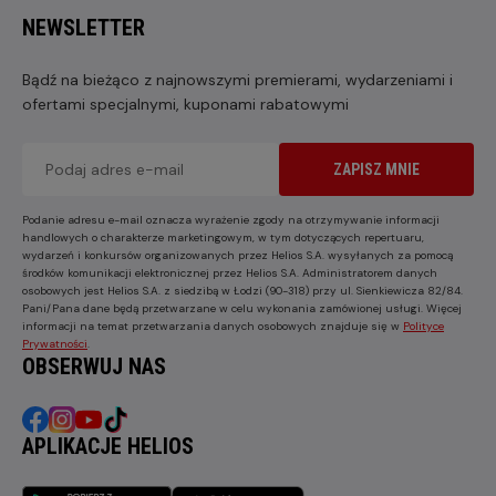
NEWSLETTER
Bądź na bieżąco z najnowszymi premierami, wydarzeniami i
ofertami specjalnymi, kuponami rabatowymi
ZAPISZ MNIE
Podanie adresu e-mail oznacza wyrażenie zgody na otrzymywanie informacji
handlowych o charakterze marketingowym, w tym dotyczących repertuaru,
wydarzeń i konkursów organizowanych przez Helios S.A. wysyłanych za pomocą
środków komunikacji elektronicznej przez Helios S.A. Administratorem danych
osobowych jest Helios S.A. z siedzibą w Łodzi (90-318) przy ul. Sienkiewicza 82/84.
Pani/Pana dane będą przetwarzane w celu wykonania zamówionej usługi. Więcej
informacji na temat przetwarzania danych osobowych znajduje się w
Polityce
Prywatności
.
OBSERWUJ NAS
APLIKACJE HELIOS