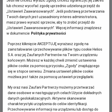
Jeśli nie chcesz wyrazić zgody, chcesz ograniczyć jej zakres
rok
lub chcesz wycofać zgodę uprzednio udzieloną przejdź do
produkcji
OBSERWUJ
„Ustawień Zaawansowanych”. Jeśli podstawą przetwarzania
Twoich danych jest uzasadniony interes administratora,
masz prawo wyrazić sprzeciw, aby to zrobić przejdź do
WIĘCEJ SZCZEGÓŁÓW
„Ustawień Zaawansowanych”. Więcej informacji znajdziesz
PREMIERA
w dokumencie
Polityka prywatności
10 stycznia 2025
REŻYSERIA
SCENARIUSZ
OPIS FILMU
Poprzez kliknięcie AKCEPTUJĘ wyrażasz zgodę na
Maciej Kawulski
Krzysztof Gureczny,
zainstalowanie i przechowywanie plików typu cookie Helios
Agnieszka Kruk
Po letniej przerwie Ada Niezgódka wraca do Akademii, żeby
S.A. oraz jej Zaufanych Partnerów na Twoim urządzeniu
OBSADA
rozwikłać tajemnicę pochodzenia swojego przyjaciela -
końcowym. Możesz w każdej chwili zmienić ustawienia
Piotr Fronczewski, Tomasz Kot, Janusz Chabior, Sebastian
plików cookie za pomocą przycisku „Zgody” znajdującego
Alberta. W tym samym czasie profesor Kleks wyrusza do
Stankiewicz, Antonina Litwiniak, Konrad Repiński
się w stopce serwisu. Zmiana ustawień plików cookie
świata realnego, żeby odnaleźć przyjaciela sprzed lat.
możliwa jest także za pomocą ustawień przeglądarki.
Okazuje się, że oba te tropy prowadzą do dawnego
absolwenta Akademii - Filipa zwanego Golarzem…
My oraz nasi Zaufani Partnerzy możemy przetwarzać
dane osobowe w następujących celach:
Użycie dokładnych
danych geolokalizacyjnych. Aktywne skanowanie
charakterystyki urządzenia do celów identyfikacji.
Przechowywanie informacji na urządzeniu lub dostęp do