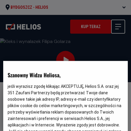
BYDGOSZCZ -
HELIOS
KUP TERAZ
Szanowny Widzu Heliosa,
jeśli wyrazisz zgodę klikając AKCEPTUJĘ, Helios S.A. oraz jej
351
Zaufani Partnerzy będą przetwarzać Twoje dane
FILM POLSKI
osobowe takie jak adresy IP, adresy e-mail czy identyfikatory
Kleks i wynalazek Filipa Golarza
plików cookie do celów marketingowych, w szczególności na
potrzeby wyświetlania reklam dopasowanych do Twoich
Gatunek
Minimalny
Fantasy / Przygodowy / Familijny
Od 7
wiek
zainteresowań i preferencji w serwisach Helios S.A., jej
lat
Czas
Kraj
116 min
Polska (2025)
aplikacjach i w Internecie. Wyrażenie zgody jest dobrowolne.
trwania
i