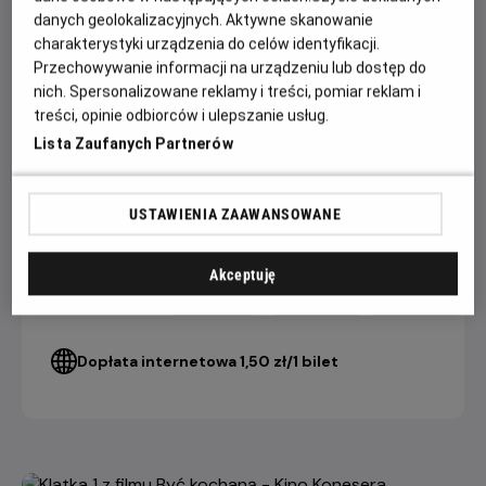
zawodową. Sigmund niemal bez przerwy podróżuje. Gdy
danych geolokalizacyjnych. Aktywne skanowanie
pewnego dnia po kolejnej kłótni mąż niespodziewanie
charakterystyki urządzenia do celów identyfikacji.
proponuje rozwód — ta nieoczywista love story dopiero
Przechowywanie informacji na urządzeniu lub dostęp do
się zaczyna…
nich. Spersonalizowane reklamy i treści, pomiar reklam i
treści, opinie odbiorców i ulepszanie usług.
Lista Zaufanych Partnerów
CENNIK
USTAWIENIA ZAAWANSOWANE
4 DNI+
3 DNI
2 DNI
do seansu
do seansu
do seansu
Akceptuję
21,90 ZŁ
24,90 ZŁ
27,90 ZŁ
Bilet Konesera
Dopłata internetowa 1,50 zł/1 bilet