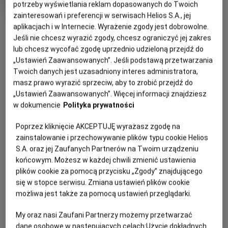
tytuł
Czas
wiek
115 min
potrzeby wyświetlania reklam dopasowanych do Twoich
trwania
zainteresowań i preferencji w serwisach Helios S.A., jej
OBSERWUJ
aplikacjach i w Internecie. Wyrażenie zgody jest dobrowolne.
Jeśli nie chcesz wyrazić zgody, chcesz ograniczyć jej zakres
lub chcesz wycofać zgodę uprzednio udzieloną przejdź do
WIĘCEJ SZCZEGÓŁÓW
REŻYSERIA
SCENARIUSZ
„Ustawień Zaawansowanych”. Jeśli podstawą przetwarzania
OPIS WYDARZENIA
Twoich danych jest uzasadniony interes administratora,
Lilja Ingolfsdottir
Lilja Ingolfsdottir
masz prawo wyrazić sprzeciw, aby to zrobić przejdź do
OBSADA
„Ustawień Zaawansowanych”. Więcej informacji znajdziesz
Kim jesteśmy w związkach? Z czego rezygnujemy, by
Oddgeir Thune, Helga Guren, Kyrre Haugen Sydness
w dokumencie
Polityka prywatności
spełnić cudze oczekiwania? I czy najważniejszą relacją w
naszym życiu nie powinna być ta z samym sobą? Nowy film
Poprzez kliknięcie AKCEPTUJĘ wyrażasz zgodę na
producentów „Najgorszego człowieka na świecie” to
zainstalowanie i przechowywanie plików typu cookie Helios
przewrotna i wielowymiarowa opowieść o kobiecie, która
S.A. oraz jej Zaufanych Partnerów na Twoim urządzeniu
po bolesnym końcu pierwszego małżeństwa znajduje w
końcowym. Możesz w każdej chwili zmienić ustawienia
sobie odwagę, by zacząć od nowa. Debiutująca w pełnym
plików cookie za pomocą przycisku „Zgody” znajdującego
metrażu Norweżka Lilja Ingolfsdottir sięga po własne
się w stopce serwisu. Zmiana ustawień plików cookie
doświadczenia, by zadać uniwersalne pytania o granice
możliwa jest także za pomocą ustawień przeglądarki.
miłości, bliskości i akceptacji samej siebie. Maria próbuje
My oraz nasi Zaufani Partnerzy możemy przetwarzać
pogodzić opiekę nad dziećmi z wymagającą pracą
dane osobowe w następujących celach:
Użycie dokładnych