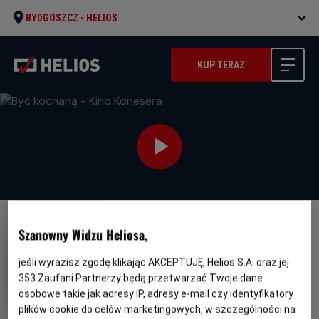
BYDGOSZCZ -
HELIOS
KUP TERAZ
Szanowny Widzu Heliosa,
jeśli wyrazisz zgodę klikając AKCEPTUJĘ, Helios S.A. oraz jej
353
Zaufani Partnerzy będą przetwarzać Twoje dane
Być kochaną - Kino Konesera
osobowe takie jak adresy IP, adresy e-mail czy identyfikatory
Oryginalny
Gatunek
Minimalny
Elskling
Dramat
Od 15 lat
plików cookie do celów marketingowych, w szczególności na