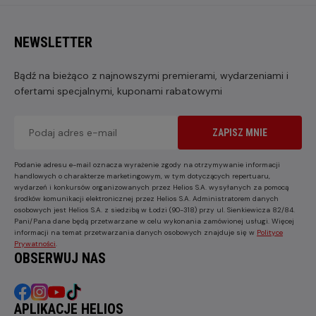
NEWSLETTER
Bądź na bieżąco z najnowszymi premierami, wydarzeniami i
ofertami specjalnymi, kuponami rabatowymi
ZAPISZ MNIE
Podanie adresu e-mail oznacza wyrażenie zgody na otrzymywanie informacji
handlowych o charakterze marketingowym, w tym dotyczących repertuaru,
wydarzeń i konkursów organizowanych przez Helios S.A. wysyłanych za pomocą
środków komunikacji elektronicznej przez Helios S.A. Administratorem danych
osobowych jest Helios S.A. z siedzibą w Łodzi (90-318) przy ul. Sienkiewicza 82/84.
Pani/Pana dane będą przetwarzane w celu wykonania zamówionej usługi. Więcej
informacji na temat przetwarzania danych osobowych znajduje się w
Polityce
Prywatności
.
OBSERWUJ NAS
APLIKACJE HELIOS