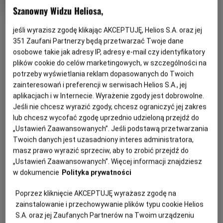
Gatunek
Minimalny
Fantasy / Przygodowy / Familijny
Od 15
Szanowny Widzu Heliosa,
wiek
lat
OBSERWUJ
Czas
277 min
jeśli wyrazisz zgodę klikając AKCEPTUJĘ, Helios S.A. oraz jej
trwania
351
Zaufani Partnerzy będą przetwarzać Twoje dane
OPIS WYDARZENIA
osobowe takie jak adresy IP, adresy e-mail czy identyfikatory
plików cookie do celów marketingowych, w szczególności na
potrzeby wyświetlania reklam dopasowanych do Twoich
NOCNE MARATONY FILMOWE zapraszają wszystkich
zainteresowań i preferencji w serwisach Helios S.A., jej
mugoli, czarodziejów i półolbrzymów na wyjątkową,
aplikacjach i w Internecie. Wyrażenie zgody jest dobrowolne.
wakacyjną podróż do świata magii! Ekspres do Hogwartu
Jeśli nie chcesz wyrazić zgody, chcesz ograniczyć jej zakres
zatrzyma się u nas aż 4 razy!
lub chcesz wycofać zgodę uprzednio udzieloną przejdź do
„Ustawień Zaawansowanych”. Jeśli podstawą przetwarzania
Już od 4 lipca startujemy z serią czterech magicznych mini
Twoich danych jest uzasadniony interes administratora,
maratonów, w których — krok po kroku — wspólnie
masz prawo wyrazić sprzeciw, aby to zrobić przejdź do
przeżyjemy całą filmową sagę o Harrym Potterze. W
„Ustawień Zaawansowanych”. Więcej informacji znajdziesz
każdej magicznej nocy zaprezentujemy dwa kolejne filmy z
w dokumencie
Polityka prywatności
kultowej serii, by dotrzeć do samego finału bitwy o
Hogwart. To idealna okazja, by przypomnieć sobie ulubione
Poprzez kliknięcie AKCEPTUJĘ wyrażasz zgodę na
zaklęcia i sceny, odkryć na nowo magię kina, zarwać noc w
zainstalowanie i przechowywanie plików typu cookie Helios
najlepszym towarzystwie: Harry, Hermiona, Ron i... Ty!
S.A. oraz jej Zaufanych Partnerów na Twoim urządzeniu