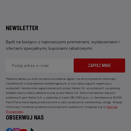
NEWSLETTER
Bądź na bieżąco z najnowszymi premierami, wydarzeniami i
ofertami specjalnymi, kuponami rabatowymi
ZAPISZ MNIE
Podanie adresu e-mail oznacza wyrażenie zgody na otrzymywanie informacji
handlowych o charakterze marketingowym, w tym dotyczących repertuaru,
wydarzeń i konkursów organizowanych przez Helios S.A. wysyłanych za pomocą
środków komunikacji elektronicznej przez Helios S.A. Administratorem danych
osobowych jest Helios S.A. z siedzibą w Łodzi (90-318) przy ul. Sienkiewicza 82/84.
Pani/Pana dane będą przetwarzane w celu wykonania zamówionej usługi. Więcej
informacji na temat przetwarzania danych osobowych znajduje się w
Polityce
Prywatności
.
OBSERWUJ NAS