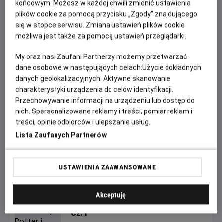
końcowym. Możesz w każdej chwili zmienić ustawienia
HARRY POTTER: MINI MARATON cz. 7-8
plików cookie za pomocą przycisku „Zgody” znajdującego
się w stopce serwisu. Zmiana ustawień plików cookie
Data/Start:
15.08.2025 godz. 20:00;
Meta:
16.08.2025
możliwa jest także za pomocą ustawień przeglądarki.
około godz. 0:50
My oraz nasi Zaufani Partnerzy możemy przetwarzać
Filmy:
dane osobowe w następujących celach:
Użycie dokładnych
danych geolokalizacyjnych. Aktywne skanowanie
HARRY POTTER I INSYGNIA ŚMIERCI, część 1
charakterystyki urządzenia do celów identyfikacji.
HARRY POTTER I INSYGNIA ŚMIERCI, część 2
Przechowywanie informacji na urządzeniu lub dostęp do
Nie czekaj na sowę! Łap bilet i… przygotuj się na najbardziej
nich. Spersonalizowane reklamy i treści, pomiar reklam i
treści, opinie odbiorców i ulepszanie usług.
czarodziejskie lato w historii NMF! Czy jesteście na to
gotowi?
Lista Zaufanych Partnerów
USTAWIENIA ZAAWANSOWANE
FILMY WYDARZENIA
Akceptuję
Harry Potter i Insygnia Śmierci
cz. 1