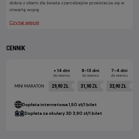
dobra z siłami zła świata czarodziejów przeistacza się w
otwartą wojnę.
Czytaj więcej
CENNIK
+ 14 dni
8-13 dni
7-4 dni
do seansu
do seansu
do seansu
29,90 ZŁ
31,90 ZŁ
33,90 ZŁ
MINI MARATON
Dopłata internetowa 1,50 zł/1 bilet
Dopłata za okulary 3D 3,90 zł/1 bilet