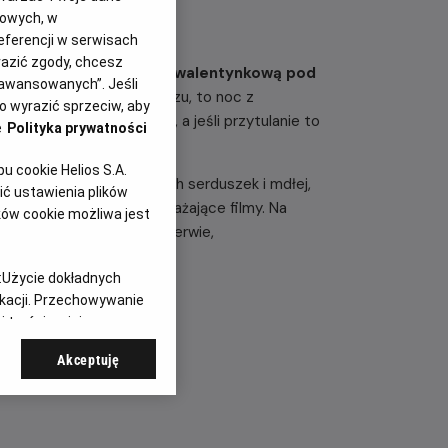
gowych, w
eferencji w serwisach
yrazić zgody, chcesz
ie straszną noc anty/walentynkową pod
aawansowanych”. Jeśli
wego, serduszkowego kiczu, to noc z
 wyrazić sprzeciw, aby
yższą formą romantyzmu, a jeśli przytulanie to
e
Polityka prywatności
 cookie Helios S.A.
ących dość wszechobecnych serduszek i mdłej,
ć ustawienia plików
hu. Pokażemy trzy przerażające filmy. Na
ków cookie możliwa jest
 HILL” i po krótkiej przerwie,
:
Użycie dokładnych
godz. 4:45
ikacji. Przechowywanie
 treści, opinie
Akceptuję