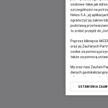
osobowe takie jak adresy
szczególności na potrz
Helios S.A., jej aplikac
ograniczyć jej zakres l
podstawą przetwarzania
to zrobić przejdź do „
Poprzez kliknięcie AKCE
oraz jej Zaufanych Par
cookie za pomocą przyci
także za pomocą ustawi
My oraz nasi Zaufani P
danych geolokalizacyjny
informacji na urządzeniu
odbiorców i ulepszanie u
USTAWIENIA ZAA
Lista Zaufanych Partn