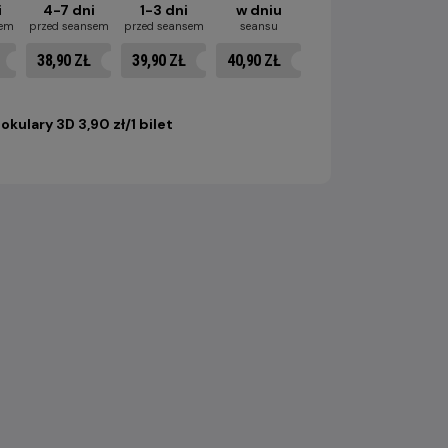
i
4-7 dni
1-3 dni
w dniu
sem
przed seansem
przed seansem
seansu
38,90 ZŁ
39,90 ZŁ
40,90 ZŁ
okulary 3D 3,90 zł/1 bilet