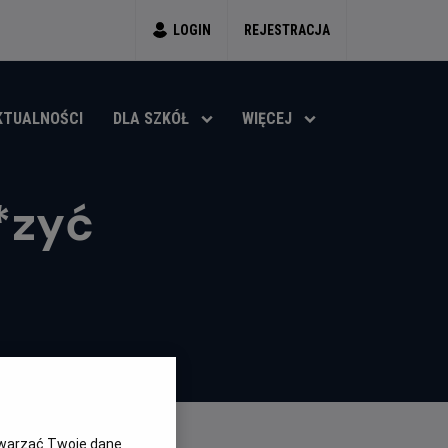
LOGIN
REJESTRACJA
KTUALNOŚCI
DLA SZKÓŁ
WIĘCEJ
*zyć
twarzać Twoje dane