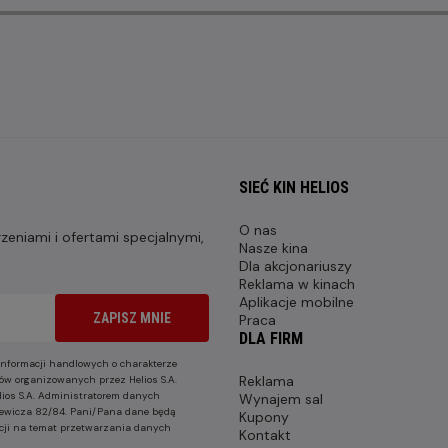
SIEĆ KIN HELIOS
O nas
eniami i ofertami specjalnymi,
Nasze kina
Dla akcjonariuszy
Reklama w kinach
Aplikacje mobilne
ZAPISZ MNIE
Praca
DLA FIRM
nformacji handlowych o charakterze
Reklama
ów organizowanych przez Helios S.A.
lios S.A. Administratorem danych
Wynajem sal
nkiewicza 82/84. Pani/Pana dane będą
Kupony
cji na temat przetwarzania danych
Kontakt