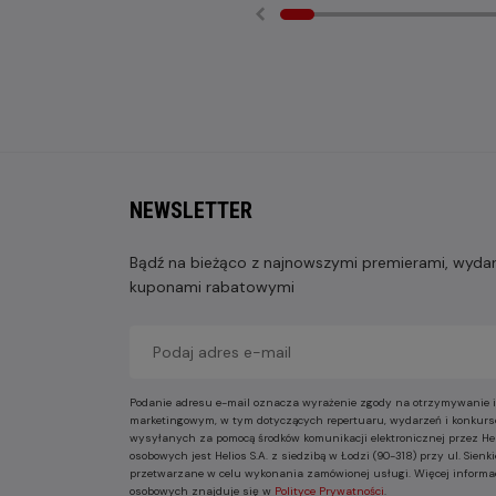
NEWSLETTER
Bądź na bieżąco z najnowszymi premierami, wydarz
kuponami rabatowymi
Podanie adresu e-mail oznacza wyrażenie zgody na otrzymywanie i
marketingowym, w tym dotyczących repertuaru, wydarzeń i konkurs
wysyłanych za pomocą środków komunikacji elektronicznej przez He
osobowych jest Helios S.A. z siedzibą w Łodzi (90-318) przy ul. Sie
przetwarzane w celu wykonania zamówionej usługi. Więcej informa
osobowych znajduje się w
Polityce Prywatności
.