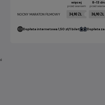
więcej
8-13 dn
przed seansem
przed sean
34,90 ZŁ
36,90 ZŁ
NOCNY MARATON FILMOWY
Dopłata internetowa 1,50 zł/1 bilet
Dopłata za 