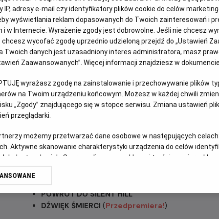
OPIS WYDARZENIA
 IP, adresy e-mail czy identyfikatory plików cookie do celów marketin
eby wyświetlania reklam dopasowanych do Twoich zainteresowań i pr
jach i w Internecie. Wyrażenie zgody jest dobrowolne. Jeśli nie chcesz w
NOCNE MARATONY FILMOWE zapraszają na romantyczn
ub chcesz wycofać zgodę uprzednio udzieloną przejdź do „Ustawień Z
hasłem PIEP*ZYĆ WALENTYNKI!
To alternatywa dla różo
 Twoich danych jest uzasadniony interes administratora, masz prawo
HORRORAMI!
Wspólne oglądanie horrorów jest dla nas najw
Ustawień Zaawansowanych”. Więcej informacji znajdziesz w dokumenci
tylko ze strachu!
PTUJĘ wyrażasz zgodę na zainstalowanie i przechowywanie plików typu
W piątek 13 lutego, specjalnie z myślą o wszystkich maj
tnerów na Twoim urządzeniu końcowym. Możesz w każdej chwili zmieni
walentynkowej atmosfery, przygotowaliśmy noc pełną strac
sku „Zgody” znajdującego się w stopce serwisu. Zmiana ustawień pli
początek „SKAŻENIE”, dalej wyczekiwany „POWRÓT DO SILENT
eń przeglądarki.
przedpremierowo: „DŹWIĘK ŚMIERCI”!
artnerzy możemy przetwarzać dane osobowe w następujących celach
Start:
13.02.2026, godz. 23:00
Meta:
14.02.2026 r. około 
ch. Aktywne skanowanie charakterystyki urządzenia do celów identyf
 lub dostęp do nich. Spersonalizowane reklamy i treści, pomiar reklam i
Zagramy:
sług.
WANSOWANE
erów
SKAŻENIE
POWRÓT DO SILENT HILL
DŹWIĘK ŚMIERCI
(
Przedpremiera!
)