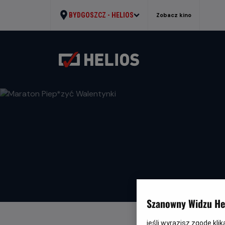
BYDGOSZCZ -
HELIOS
Zobacz kino
Szanowny Widzu Hel
jeśli wyrazisz zgodę kli