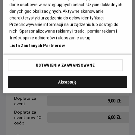
dane osobowe w następujących celach:
Użycie dokładnych
zwrotów akcji. To film o rodzinie, miłości i drugich szansach.
danych geolokalizacyjnych. Aktywne skanowanie
O tym, że nawet jeśli wszystko się sypie, święta potrafią
charakterystyki urządzenia do celów identyfikacji.
posklejać to, co najważniejsze. Bo przecież w święta
Przechowywanie informacji na urządzeniu lub dostęp do
wszystko jest możliwe — nawet cud.
nich. Spersonalizowane reklamy i treści, pomiar reklam i
treści, opinie odbiorców i ulepszanie usług.
Lista Zaufanych Partnerów
CENNIK
USTAWIENIA ZAAWANSOWANE
14 dni +
8-13 dni
4-7 dni
do seansu
do seansu
do seansu
Akceptuję
Bilet Kina
21,90 ZŁ
24,90 ZŁ
27,90 ZŁ
Kobiet
Dopłata za
9,00 ZŁ
event
Dopłata za
6,00 ZŁ
event pow. 10
osób