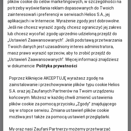
tytuł
Minimalny
Od 13 lat
plików cookie do celów marketingowych, w szczególności na
Czas
wiek
168 min
potrzeby wyświetlania reklam dopasowanych do Twoich
trwania
OBSERWUJ
zainteresowań i preferencji w serwisach Helios S.A., jej
aplikacjach i w Internecie. Wyrażenie zgody jest dobrowolne.
Jeśli nie chcesz wyrazić zgody, chcesz ograniczyć jej zakres
WIĘCEJ SZCZEGÓŁÓW
REŻYSERIA
SCENARIUSZ
lub chcesz wycofać zgodę uprzednio udzieloną przejdź do
OPIS WYDARZENIA
„Ustawień Zaawansowanych”. Jeśli podstawą przetwarzania
Piotr Wereśniak
Marta Nowakowska, Michał
Twoich danych jest uzasadniony interes administratora,
Zasowski
masz prawo wyrazić sprzeciw, aby to zrobić przejdź do
OBSADA
„Piernikowe serce”
to świąteczna komedia romantyczna
„Ustawień Zaawansowanych”. Więcej informacji znajdziesz
z dużą dawką humoru, emocji i aromatu pierników! Pachnie
Jakub Strach, Weronika Mania, Stefan Pawłowski
w dokumencie
Polityka prywatności
cynamonem, rozbrzmiewa śmiechem i rozgrzewa serca
nawet najbardziej skłóconych bohaterów.
Poprzez kliknięcie AKCEPTUJĘ wyrażasz zgodę na
zainstalowanie i przechowywanie plików typu cookie Helios
Justyna i Czarek wracają z synem do rodzinnego domu w
S.A. oraz jej Zaufanych Partnerów na Twoim urządzeniu
Toruniu, gdzie czeka ich nie tylko konfrontacja z
końcowym. Możesz w każdej chwili zmienić ustawienia
przeszłością, ale też szansa na nowy początek. Dagmara,
plików cookie za pomocą przycisku „Zgody” znajdującego
próbuje spełnić marzenie zmarłego ojca i otworzyć
się w stopce serwisu. Zmiana ustawień plików cookie
kawiarnię, choć życie nieustannie rzuca jej kłody pod nogi.
możliwa jest także za pomocą ustawień przeglądarki.
Samanta i Paweł, sąsiedzi z temperamentem, wnoszą do
My oraz nasi Zaufani Partnerzy możemy przetwarzać
tej układanki mnóstwo koloru, energii i nieoczekiwanych