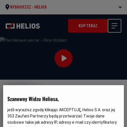
BYDGOSZCZ -
HELIOS
KUP TERAZ
Szanowny Widzu Heliosa,
jeśli wyrazisz zgodę klikając AKCEPTUJĘ, Helios S.A. oraz jej
Piernikowe serce - Kino Kobiet
353
Zaufani Partnerzy będą przetwarzać Twoje dane
osobowe takie jak adresy IP, adresy e-mail czy identyfikatory
Oryginalny
Gatunek
Piernikowe serce
Komedia romantyczna