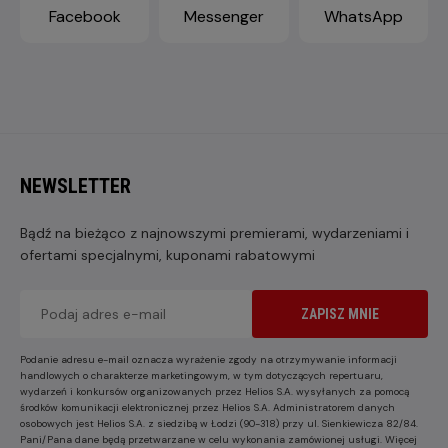
Facebook
Messenger
WhatsApp
NEWSLETTER
Bądź na bieżąco z najnowszymi premierami, wydarzeniami i
ofertami specjalnymi, kuponami rabatowymi
ZAPISZ MNIE
Podanie adresu e-mail oznacza wyrażenie zgody na otrzymywanie informacji
handlowych o charakterze marketingowym, w tym dotyczących repertuaru,
wydarzeń i konkursów organizowanych przez Helios S.A. wysyłanych za pomocą
środków komunikacji elektronicznej przez Helios S.A. Administratorem danych
osobowych jest Helios S.A. z siedzibą w Łodzi (90-318) przy ul. Sienkiewicza 82/84.
Pani/Pana dane będą przetwarzane w celu wykonania zamówionej usługi. Więcej