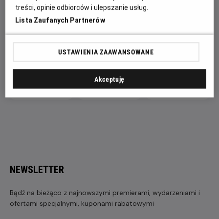
treści, opinie odbiorców i ulepszanie usług.
Lista Zaufanych Partnerów
ZAPROŚ ZNAJOMYCH
USTAWIENIA ZAAWANSOWANE
Akceptuję
Facebook
Messenger
WhatsApp
NEWSLETTER
Bądź na bieżąco z najnowszymi premierami, wydarzeniami i
ofertami specjalnymi, kuponami rabatowymi