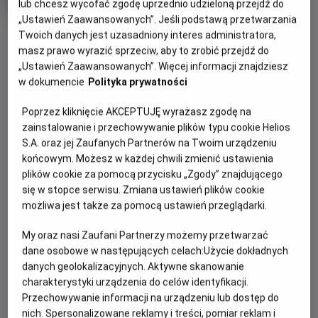
lub chcesz wycofać zgodę uprzednio udzieloną przejdź do
Oryginalny
Gatunek
Minimalny
Top Gun
Akcja
Od 15 lat
„Ustawień Zaawansowanych”. Jeśli podstawą przetwarzania
tytuł
Czas
wiek
120 min
OBSERWUJ
trwania
Twoich danych jest uzasadniony interes administratora,
masz prawo wyrazić sprzeciw, aby to zrobić przejdź do
„Ustawień Zaawansowanych”. Więcej informacji znajdziesz
WIĘCEJ SZCZEGÓŁÓW
REŻYSERIA
SCENARIUSZ
w dokumencie
Polityka prywatności
OPIS WYDARZENIA
Tony Scott
Jim Cash, Jack Epps Jr.,
Poprzez kliknięcie AKCEPTUJĘ wyrażasz zgodę na
Ehud Yonay
zainstalowanie i przechowywanie plików typu cookie Helios
OBSADA
Uczniowie elitarnej jednostki lotniczej, Maverick i Tom
S.A. oraz jej Zaufanych Partnerów na Twoim urządzeniu
Kasansky, rywalizują o tytuł najlepszego pilota.
Tom Cruise, Kelly McGillis, Tim Robbins
końcowym. Możesz w każdej chwili zmienić ustawienia
plików cookie za pomocą przycisku „Zgody” znajdującego
się w stopce serwisu. Zmiana ustawień plików cookie
możliwa jest także za pomocą ustawień przeglądarki.
My oraz nasi Zaufani Partnerzy możemy przetwarzać
dane osobowe w następujących celach:
Użycie dokładnych
danych geolokalizacyjnych. Aktywne skanowanie
charakterystyki urządzenia do celów identyfikacji.
Przechowywanie informacji na urządzeniu lub dostęp do
nich. Spersonalizowane reklamy i treści, pomiar reklam i