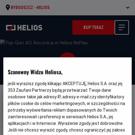
BYDGOSZCZ -
HELIOS
KUP TERAZ
Szanowny Widzu Heliosa,
jeśli wyrazisz zgodę klikając AKCEPTUJĘ, Helios S.A. oraz jej
353
Zaufani Partnerzy będą przetwarzać Twoje dane
osobowe takie jak adresy IP, adresy e-mail czy identyfikatory
plików cookie do celów marketingowych, w szczególności na
potrzeby wyświetlania reklam dopasowanych do Twoich
zainteresowań i preferencji w serwisach Helios S.A., jej
Top Gun 40. Rocznica w Helios
aplikacjach i w Internecie. Wyrażenie zgody jest dobrowolne.
RePlay
Jeśli nie chcesz wyrazić zgody, chcesz ograniczyć jej zakres