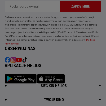
ZAPISZ MNIE
Podanie adresu e-mail oznacza wyrażenie zgody na otrzymywanie informacji
handlowych o charakterze marketingowym, w tym dotyczących repertuaru,
wydarzeń i konkursów organizowanych przez Helios S.A. wysyłanych za pomocą
środków komunikacji elektronicznej przez Helios S.A. Administratorem danych
osobowych jest Helios S.A. z siedzibą w Łodzi (90-318) przy ul. Sienkiewicza 82/84.
Pani/Pana dane będą przetwarzane w celu wykonania zamówionej usługi. Więcej
informacji na temat przetwarzania danych osobowych znajduje się w
Polityce
Prywatności
.
OBSERWUJ NAS
APLIKACJE HELIOS
SIEĆ KIN HELIOS
TWOJE KINO